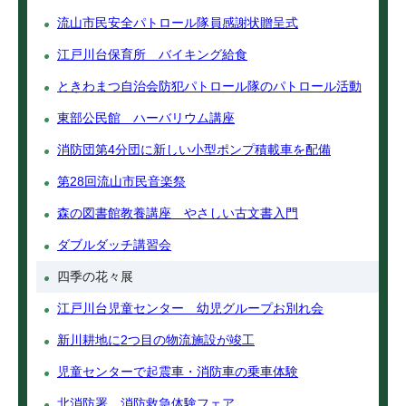
流山市民安全パトロール隊員感謝状贈呈式
江戸川台保育所 バイキング給食
ときわまつ自治会防犯パトロール隊のパトロール活動
東部公民館 ハーバリウム講座
消防団第4分団に新しい小型ポンプ積載車を配備
第28回流山市民音楽祭
森の図書館教養講座 やさしい古文書入門
ダブルダッチ講習会
四季の花々展
江戸川台児童センター 幼児グループお別れ会
新川耕地に2つ目の物流施設が竣工
児童センターで起震車・消防車の乗車体験
北消防署 消防救急体験フェア