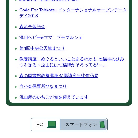
Code For Tohkatsu インターナショナルオープンデータ
デイ2018
森流亭落語会
流山ベビー&ママ プチマルシェ
第4回中央公民館まつり
教養講座「めぐるといいことあるのかも 七福神のひみ
つを探る～流山には七福神がそろってる!～」
森の図書館教養講座 仏彫講座生徒作品展
向小金保育所ひなまつり
流山産のいちごが旬を迎えています
PC
スマートフォン