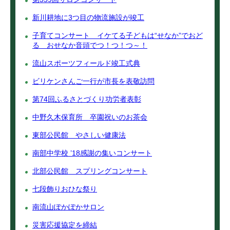
新川耕地に3つ目の物流施設が竣工
子育てコンサート イケてる子どもは“せなか”でおど
る おせなか音頭でつ！つ！つ～！
流山スポーツフィールド竣工式典
ビリケンさんご一行が市長を表敬訪問
第74回ふるさとづくり功労者表彰
中野久木保育所 卒園祝いのお茶会
東部公民館 やさしい健康法
南部中学校 ’18感謝の集いコンサート
北部公民館 スプリングコンサート
七段飾りおひな祭り
南流山ぽかぽかサロン
災害応援協定を締結