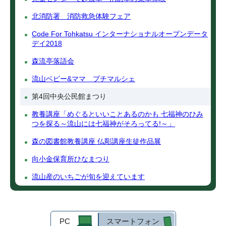
北消防署 消防救急体験フェア
Code For Tohkatsu インターナショナルオープンデータ
デイ2018
森流亭落語会
流山ベビー&ママ プチマルシェ
第4回中央公民館まつり
教養講座「めぐるといいことあるのかも 七福神のひみ
つを探る～流山には七福神がそろってる!～」
森の図書館教養講座 仏彫講座生徒作品展
向小金保育所ひなまつり
流山産のいちごが旬を迎えています
PC
スマートフォン