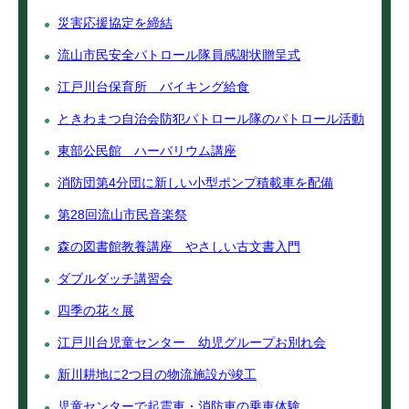
災害応援協定を締結
流山市民安全パトロール隊員感謝状贈呈式
江戸川台保育所 バイキング給食
ときわまつ自治会防犯パトロール隊のパトロール活動
東部公民館 ハーバリウム講座
消防団第4分団に新しい小型ポンプ積載車を配備
第28回流山市民音楽祭
森の図書館教養講座 やさしい古文書入門
ダブルダッチ講習会
四季の花々展
江戸川台児童センター 幼児グループお別れ会
新川耕地に2つ目の物流施設が竣工
児童センターで起震車・消防車の乗車体験