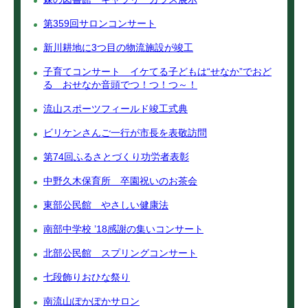
第359回サロンコンサート
新川耕地に3つ目の物流施設が竣工
子育てコンサート イケてる子どもは“せなか”でおど
る おせなか音頭でつ！つ！つ～！
流山スポーツフィールド竣工式典
ビリケンさんご一行が市長を表敬訪問
第74回ふるさとづくり功労者表彰
中野久木保育所 卒園祝いのお茶会
東部公民館 やさしい健康法
南部中学校 ’18感謝の集いコンサート
北部公民館 スプリングコンサート
七段飾りおひな祭り
南流山ぽかぽかサロン