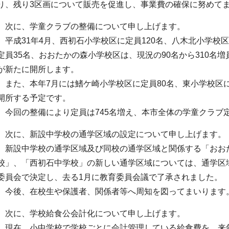
り、残り3区画について販売を促進し、事業費の確保に努めて
次に、学童クラブの整備について申し上げます。
平成31年4月、西初石小学校区に定員120名、八木北小学校区
定員35名、おおたかの森小学校区は、現況の90名から310名増
が新たに開所します。
また、本年7月には鰭ケ崎小学校区に定員80名、東小学校区に
開所する予定です。
今回の整備により定員は745名増え、本市全体の学童クラブ定員
次に、新設中学校の通学区域の設定について申し上げます。
新設中学校の通学区域及び同校の通学区域と関係する「おお
校」、「西初石中学校」の新しい通学区域については、通学区
委員会で決定し、去る1月に教育委員会議で了承されました。
今後、在校生や保護者、関係者等へ周知を図ってまいります
次に、学校給食公会計化について申し上げます。
現在、小中学校で学校ごとに会計管理している給食費を、来年