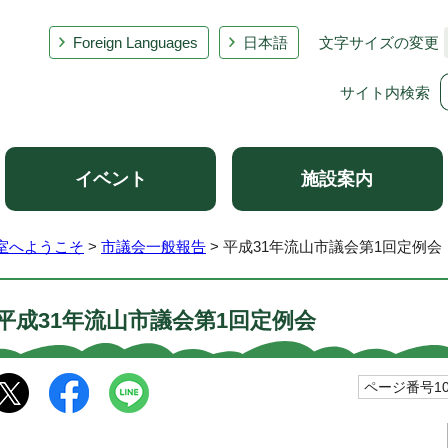
Foreign Languages
日本語
文字サイズの変更
サイト内検索
イベント
施設案内
室へようこそ
>
市議会一般報告
> 平成31年流山市議会第1回定例会
平成31年流山市議会第1回定例会
ページ番号102