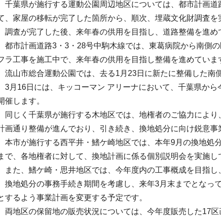
千葉県が施行する運動公園周辺地区については、都市計画道路
て、家屋の移転が完了した箇所から、順次、埋蔵文化財調査を
調査が完了した後、来年春の供用を目指し、道路整備を進め
都市計画道路3・3・28号中駒木線では、東葛病院から南側
フラ工事を施工中で、来年春の供用を目指し整備を進めていま
流山市総合運動公園では、去る1月23日に新たに整備した南
3月16日には、キッコーマン アリーナにおいて、千葉県から
開催します。
同じく千葉県が施行する木地区では、地権者のご協力により、
計画通り整備が進んでおり、引き続き、換地処分に向け鋭意事
本市が施行する西平井・鰭ケ崎地区では、本年9月の換地処分に
まで、各地権者に対して、換地計画に係る個別説明会を実施し
また、鰭ケ崎・思井地区では、今年度内の工事概成を目指し
換地処分の事務手続き期間を考慮し、来年3月末までとなって
とするよう事業計画を変更する予定です。
両地区の保留地の販売状況については、今年度販売した17区