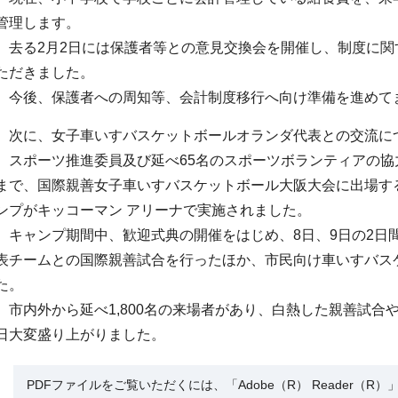
管理します。
去る2月2日には保護者等との意見交換会を開催し、制度に関
ただきました。
今後、保護者への周知等、会計制度移行へ向け準備を進めて
次に、女子車いすバスケットボールオランダ代表との交流に
スポーツ推進委員及び延べ65名のスポーツボランティアの協力
まで、国際親善女子車いすバスケットボール大阪大会に出場す
ンプがキッコーマン アリーナで実施されました。
キャンプ期間中、歓迎式典の開催をはじめ、8日、9日の2日
表チームとの国際親善試合を行ったほか、市民向け車いすバス
た。
市内外から延べ1,800名の来場者があり、白熱した親善試合
日大変盛り上がりました。
PDFファイルをご覧いただくには、「Adobe（R） Reader（