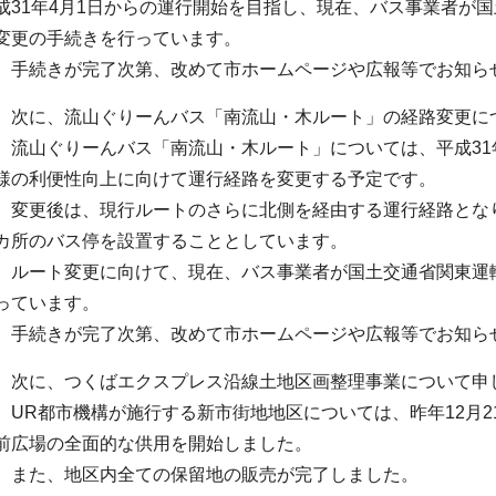
成31年4月1日からの運行開始を目指し、現在、バス事業者が
変更の手続きを行っています。
手続きが完了次第、改めて市ホームページや広報等でお知ら
次に、流山ぐりーんバス「南流山・木ルート」の経路変更に
流山ぐりーんバス「南流山・木ルート」については、平成31年
様の利便性向上に向けて運行経路を変更する予定です。
変更後は、現行ルートのさらに北側を経由する運行経路となり
カ所のバス停を設置することとしています。
ルート変更に向けて、現在、バス事業者が国土交通省関東運
っています。
手続きが完了次第、改めて市ホームページや広報等でお知ら
次に、つくばエクスプレス沿線土地区画整理事業について申
UR都市機構が施行する新市街地地区については、昨年12月2
前広場の全面的な供用を開始しました。
また、地区内全ての保留地の販売が完了しました。