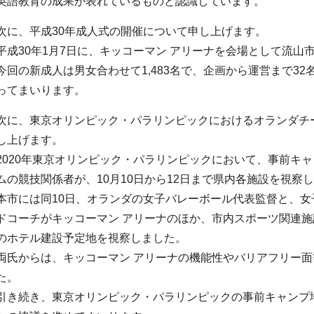
英語教育の成果が表れているものと認識しています。
次に、平成30年成人式の開催について申し上げます。
平成30年1月7日に、キッコーマン アリーナを会場として流山
今回の新成人は男女合わせて1,483名で、企画から運営まで3
ってまいります。
次に、東京オリンピック・パラリンピックにおけるオランダチ
し上げます。
2020年東京オリンピック・パラリンピックにおいて、事前キ
ムの競技関係者が、10月10日から12日まで県内各施設を視察
本市には同10日、オランダの女子バレーボール代表監督と、
ドコーチがキッコーマン アリーナのほか、市内スポーツ関連
のホテル建設予定地を視察しました。
両氏からは、キッコーマン アリーナの機能性やバリアフリー
た。
引き続き、東京オリンピック・パラリンピックの事前キャンプ