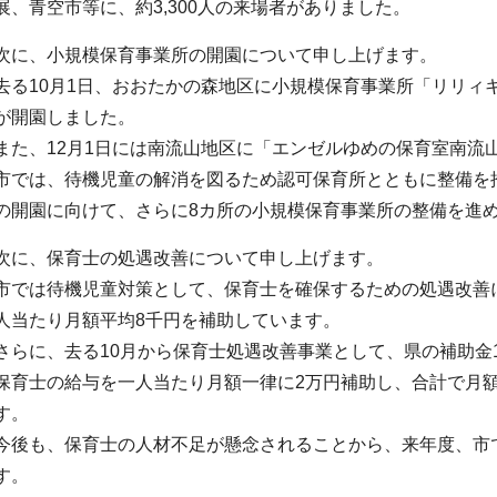
展、青空市等に、約3,300人の来場者がありました。
次に、小規模保育事業所の開園について申し上げます。
去る10月1日、おおたかの森地区に小規模保育事業所「リリィ
が開園しました。
また、12月1日には南流山地区に「エンゼルゆめの保育室南流
市では、待機児童の解消を図るため認可保育所とともに整備を推
の開園に向けて、さらに8カ所の小規模保育事業所の整備を進
次に、保育士の処遇改善について申し上げます。
市では待機児童対策として、保育士を確保するための処遇改善
人当たり月額平均8千円を補助しています。
さらに、去る10月から保育士処遇改善事業として、県の補助金
保育士の給与を一人当たり月額一律に2万円補助し、合計で月額
す。
今後も、保育士の人材不足が懸念されることから、来年度、市
す。