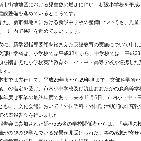
新市街地地区における児童数の増加に伴い、新設小学校を平成3
建設整備を進めているところです。
また、新市街地区における新設中学校の整備についても、児童
し、庁内で検討を進めてまいります。
次に、新学習指導要領を踏まえた英語教育の実施について申し
文部科学省は、小学校では平成32年から、中学校では、平成3
領を踏まえた小学校英語教育や、小・中・高等学校が連携した
ます。
本市では先行して、平成26年度から29年度まで、文部科学省
業」の指定を受け、市内小中学校及び流山おおたかの森高等学
本年度は事業の最終年度であり、去る11月6日、市内小・中・
ともに、文化会館において「外国語科・外国語活動実践研究報
て発表報告会を行いました。
報告会に参加された延べ555名の学校関係者からは、「英語の
達がのびのび学んでいる光景が見受けられた」等の感想が寄せ