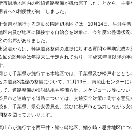
新市街地地区内の幹線道路整備が概ね完了したことから、主要
用者への利便性が向上しました。
千葉県が施行する運動公園周辺地区では、10月14日、生涯学
地区内及び地区に隣接する自治会を対象に、今年度の整備状況
名の出席がありました。
出席者からは、幹線道路整備の進捗に対する質問や早期完成を
次回の説明会は年度末に予定されており、平成30年度以降の
す。
同じく千葉県が施行する木地区では、千葉県及び松戸市ととも
セス道路3路線の整備について、11月19日、南流山センター
して、道路整備の検討結果や整備方針、スケジュール等につい
松戸市と連絡する道路については、交通安全対策に関する意見
続き、千葉県、県公安委員会、並びに松戸市と協力しながら安
調整を図ってまいります。
流山市が施行する西平井・鰭ケ崎地区、鰭ケ崎・思井地区につ