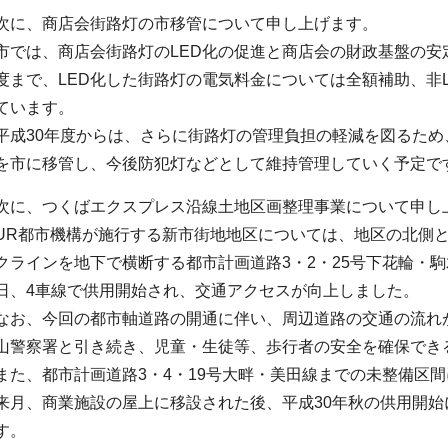
次に、商店会街路灯の市移管について申し上げます。
市では、商店会街路灯のLED化の促進と商店会の財政基盤の安定
度まで、LED化した街路灯の電気料金については全額補助、非L
ています。
平成30年度からは、さらに街路灯の管理負担の軽減を図るため
を市に移管し、今後防犯灯などとして維持管理していく予定で
次に、つくばエクスプレス沿線土地区画整理事業について申し
UR都市機構が施行する新市街地地区については、地区の北側
クラインを地下で横断する都市計画道路3・2・25号下花輪・駒木
日、4車線で供用開始され、交通アクセスが向上しました。
なお、今回の都市軸道路の開通に伴い、周辺道路の交通の流れ
山警察署と引き続き、児童・生徒等、歩行者の安全を確保でき
また、都市計画道路3・4・19号大畔・美田線までの未整備区
来月、商業施設の屋上に移設された後、平成30年秋の供用開
す。