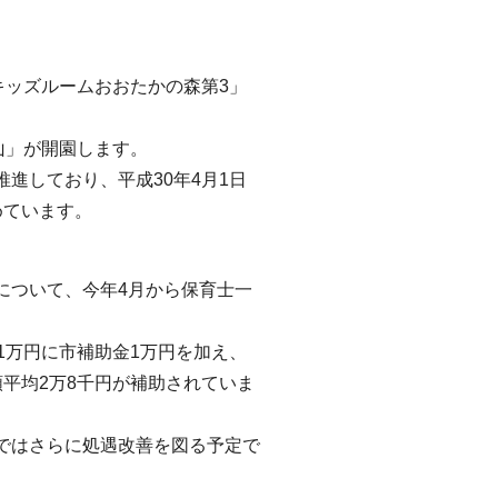
キッズルームおおたかの森第3」
山」が開園します。
進しており、平成30年4月1日
めています。
について、今年4月から保育士一
1万円に市補助金1万円を加え、
平均2万8千円が補助されていま
ではさらに処遇改善を図る予定で