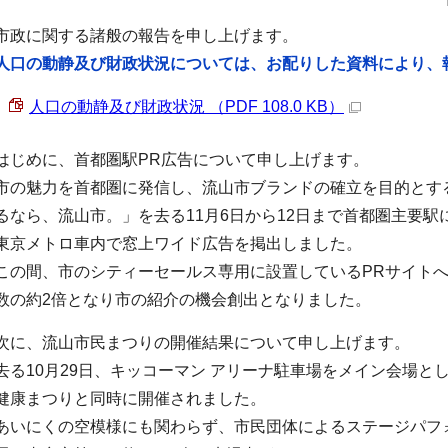
市政に関する諸般の報告を申し上げます。
人口の動静及び財政状況については、お配りした資料により、
人口の動静及び財政状況 （PDF 108.0 KB）
はじめに、首都圏駅PR広告について申し上げます。
市の魅力を首都圏に発信し、流山市ブランドの確立を目的とす
るなら、流山市。」を去る11月6日から12日まで首都圏主要駅
東京メトロ車内で窓上ワイド広告を掲出しました。
この間、市のシティーセールス専用に設置しているPRサイトへの
数の約2倍となり市の紹介の機会創出となりました。
次に、流山市民まつりの開催結果について申し上げます。
去る10月29日、キッコーマン アリーナ駐車場をメイン会場と
健康まつりと同時に開催されました。
あいにくの空模様にも関わらず、市民団体によるステージパフ