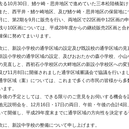
去る10月30日、鰭ケ崎・思井地区で進めていた三本松陸橋架
また、西平井・鰭ケ崎地区、及び鰭ケ崎・思井地区の保留地につ
月に、第2期を9月に販売を行い、両地区で22区画中12区画の
残り10区画については、平成28年度からの継続販売2区画と
確保に努めてまいります。
次に、新設小学校の通学区域の設定及び既設校の通学区域の見
新設小学校の通学区域の設定、及びおおたかの森小学校、小山
の見直しと、西初石小学校区の大畔地区の新設小学校区への変更
及び11月8日に開催されました通学区域審議会で協議を行いま
通学区域（案）については、これまで多くの市民の皆様から多
います。
今後の予定としては、できる限りのご意見をお伺いする機会を
地元説明会を、12月16日・17日の両日、午前・午後の合計4
いて開催し、平成29年度末までに通学区域の方向性を決定する
次に、新設中学校の整備について申し上げます。