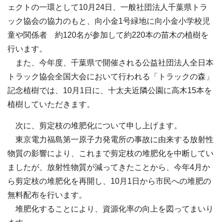
ェクトの一環として10月24日、一般社団法人千葉県トラ
ック協会の協力のもと、向小金1号緑地に向小金小学校児
童や関係者 約120名が参加して約220本の苗木の植樹を
行います。
また、今年度、千葉県で開催される公益社団法人全日本
トラック協会全国大会において行われる「トラックの森」
記念植樹では、10月1日に、十太夫近隣公園に高木15本を
植樹していただきます。
次に、剪定枝の堆肥化について申し上げます。
東京電力福島第一原子力発電所の事故に由来する放射性
物質の影響により、これまで剪定枝の堆肥化を中断してい
ましたが、放射性物質が減ってきたことから、今年4月か
ら剪定枝の堆肥化を再開し、10月1日から市民への堆肥の
無料配布を行います。
堆肥化することにより、資源化率の向上を図ってまいり