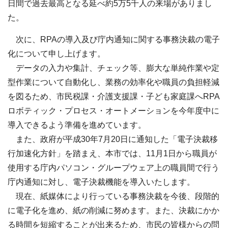
日間で過去最高となる延べ約5万5千人の来場がありまし
た。
次に、RPAの導入及び庁内通知に関する事務決裁の電子
化について申し上げます。
データの入力や集計、チェック等、膨大な単純作業や定
型作業について自動化し、業務の効率化や職員の負担軽減
を図るため、市民税課・介護支援課・子ども家庭課へRPA
ロボティック・プロセス・オートメーションを今年度中に
導入できるよう準備を進めています。
また、政府が平成30年7月20日に通知した「電子決裁移
行加速化方針」を踏まえ、本市では、11月1日から職員が
使用する庁内パソコン・グループウェア上の職員間で行う
庁内通知に対し、電子決裁機能を導入いたします。
現在、紙媒体により行っている事務決裁を今後、段階的
に電子化を進め、紙の削減に努めます。また、決裁にかか
る時間を短縮することが出来るため、市民の皆様からの問