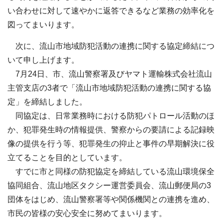
い合わせに対して速やかに返答できるなど業務の効率化を
図ってまいります。
次に、流山市地域防犯活動の連携に関する協定締結につ
いて申し上げます。
7月24日、市、流山警察署及びヤマト運輸株式会社流山
主管支店の3者で「流山市地域防犯活動の連携に関する協
定」を締結しました。
同協定は、日常業務時における防犯パトロール活動のほ
か、犯罪発生時の情報提供、警察からの要請による記録映
像の提供を行う等、犯罪発生の抑止と事件の早期解決に役
立てることを目的としています。
すでに市と同様の防犯協定を締結している流山環境保全
協同組合、流山地区タクシー運営委員会、流山郵便局の3
団体をはじめ、流山警察署等や関係機関との連携を進め、
市民の皆様の安心安全に努めてまいります。