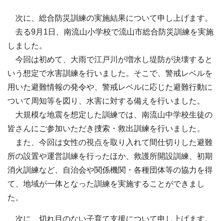
次に、総合防災訓練の実施結果について申し上げます。
去る9月1日、南流山小学校で流山市総合防災訓練を実施
しました。
今回は初めて、大雨で江戸川が増水し堤防が決壊すると
いう想定で水害訓練を行いました。そこで、警戒レベルを
用いた避難情報の発令や、警戒レベルに応じた避難行動に
ついて周知等を図り、水害に対する備えを行いました。
大規模な地震を想定した訓練では、南流山中学校生徒の
皆さんにご参加いただき捜索・救出訓練を行いました。
また、今回は女性の視点を取り入れて間仕切りした避難
所の設置や運営訓練を行ったほか、救護所開設訓練、初期
消火訓練など、自治会や関係機関・各種団体等の協力を得
て、地域が一体となった訓練を実施することができまし
た。
次に、切れ目のない子育て支援について申し上げます。