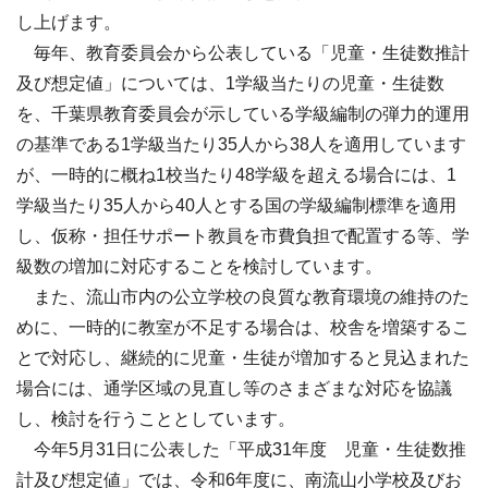
し上げます。
毎年、教育委員会から公表している「児童・生徒数推計
及び想定値」については、1学級当たりの児童・生徒数
を、千葉県教育委員会が示している学級編制の弾力的運用
の基準である1学級当たり35人から38人を適用しています
が、一時的に概ね1校当たり48学級を超える場合には、1
学級当たり35人から40人とする国の学級編制標準を適用
し、仮称・担任サポート教員を市費負担で配置する等、学
級数の増加に対応することを検討しています。
また、流山市内の公立学校の良質な教育環境の維持のた
めに、一時的に教室が不足する場合は、校舎を増築するこ
とで対応し、継続的に児童・生徒が増加すると見込まれた
場合には、通学区域の見直し等のさまざまな対応を協議
し、検討を行うこととしています。
今年5月31日に公表した「平成31年度 児童・生徒数推
計及び想定値」では、令和6年度に、南流山小学校及びお