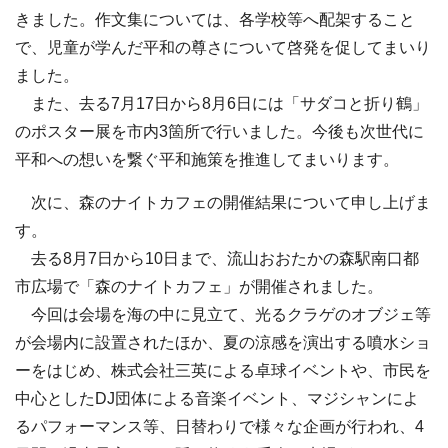
きました。作文集については、各学校等へ配架すること
で、児童が学んだ平和の尊さについて啓発を促してまいり
ました。
また、去る7月17日から8月6日には「サダコと折り鶴」
のポスター展を市内3箇所で行いました。今後も次世代に
平和への想いを繋ぐ平和施策を推進してまいります。
次に、森のナイトカフェの開催結果について申し上げま
す。
去る8月7日から10日まで、流山おおたかの森駅南口都
市広場で「森のナイトカフェ」が開催されました。
今回は会場を海の中に見立て、光るクラゲのオブジェ等
が会場内に設置されたほか、夏の涼感を演出する噴水ショ
ーをはじめ、株式会社三英による卓球イベントや、市民を
中心としたDJ団体による音楽イベント、マジシャンによ
るパフォーマンス等、日替わりで様々な企画が行われ、4