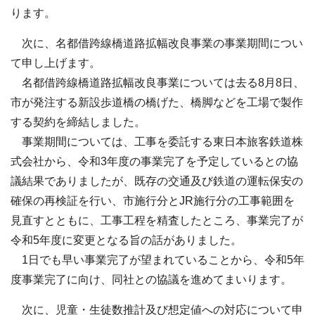
ります。
次に、名都借跨線橋道路拡幅改良事業の事業期間につい
て申し上げます。
名都借跨線橋道路拡幅改良事業については去る8月8日、
市が発注する新設歩道橋の橋げた、橋脚などを工場で製作
する契約を締結しました。
事業期間については、工事を委託する東日本旅客鉄道株
式会社から、令和3年度の事業完了を予定しているとの協
議結果でありましたが、既存の交通及び鉄道の運転保安の
確保の再検証を行い、市施行分とJR施行分の工事範囲を
見直すとともに、工事工程を精査したところ、事業完了が
令和5年度に変更となる旨の話がありました。
1日でも早い事業完了が望まれていることから、令和5年
度事業完了に向け、同社との協議を進めてまいります。
次に、児童・生徒数推計及び想定値への対応について申