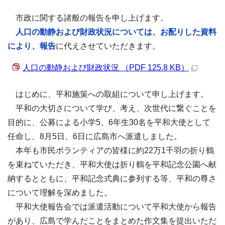
市政に関する諸般の報告を申し上げます。
人口の動静および財政状況については、お配りした資料
により、報告
に代えさせていただきます。
人口の動静および財政状況 （PDF 125.8 KB）
はじめに、平和施策への取組について申し上げます。
平和の大切さについて学び、考え、次世代に繋ぐことを
目的に、公募による小学5、6年生30名を平和大使として
任命し、8月5日、6日に広島市へ派遣しました。
本年も市民ボランティアの皆様に約22万1千羽の折り鶴
を束ねていただき、平和大使は折り鶴を平和記念公園へ献
納するとともに、平和記念式典に参列する等、平和の尊さ
について理解を深めました。
平和大使報告会では派遣活動について平和大使から報告
があり、広島で学んだことをまとめた作文集を提出いただ