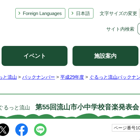
Foreign Languages
日本語
文字サイズの変更
サイト内検索
イベント
施設案内
っと流山
>
バックナンバー
>
平成29年度
>
ぐるっと流山バックナン
第55回流山市小中学校音楽発表会
ぐるっと流山
ページ番号101