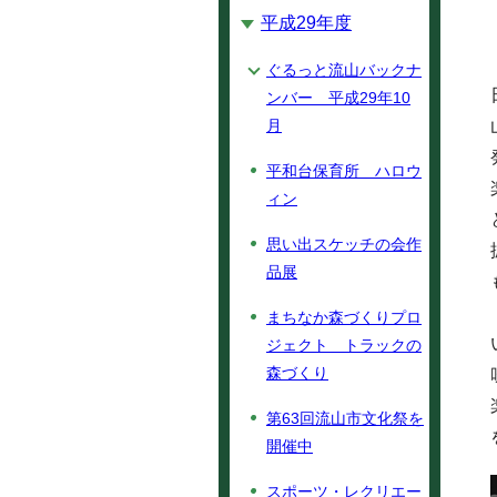
平成29年度
ぐるっと流山バックナ
ンバー 平成29年10
月
平和台保育所 ハロウ
ィン
思い出スケッチの会作
品展
まちなか森づくりプロ
ジェクト トラックの
森づくり
第63回流山市文化祭を
開催中
スポーツ・レクリエー