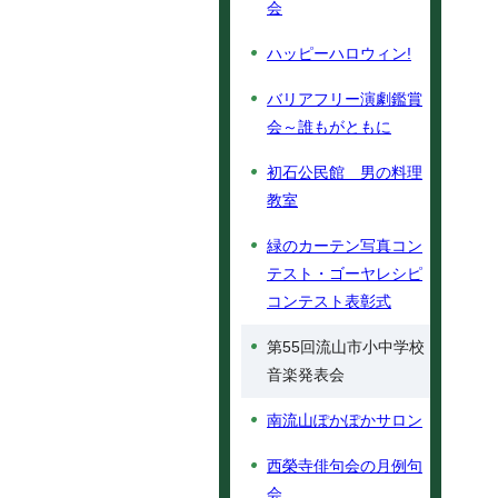
会
ハッピーハロウィン!
バリアフリー演劇鑑賞
会～誰もがともに
初石公民館 男の料理
教室
緑のカーテン写真コン
テスト・ゴーヤレシピ
コンテスト表彰式
第55回流山市小中学校
音楽発表会
南流山ぽかぽかサロン
西榮寺俳句会の月例句
会