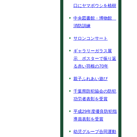
口にヤマボウシを植樹
中央図書館・博物館
消防訓練
サロンコンサート
ギャラリーガラス展
示 ポスターで振り返
る赤い羽根の70年
親子ふれあい遊び
千葉県防犯協会の防犯
功労者表彰を受賞
平成29年度優良防犯指
導員表彰を受賞
幼児グループ合同運動