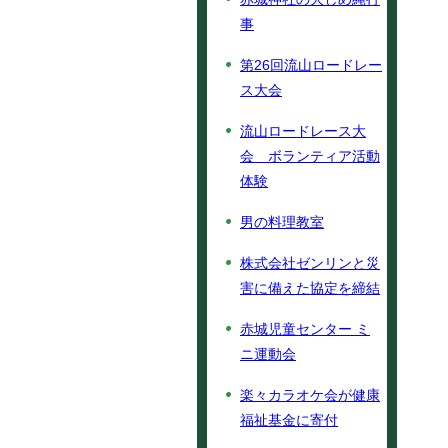
事
第26回流山ロードレー
ス大会
流山ロードレース大
会 ボランティア活動
体験
男の料理教室
株式会社ゼンリンと災
害に備えた協定を締結
赤城児童センター ミ
ニ運動会
楽々カラオケ会が健康
福祉基金に寄付