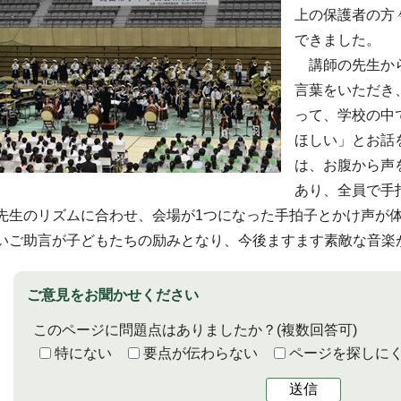
上の保護者の方
できました。
講師の先生から
言葉をいただき
って、学校の中
ほしい」とお話
は、お腹から声
あり、全員で手
先生のリズムに合わせ、会場が1つになった手拍子とかけ声が
いご助言が子どもたちの励みとなり、今後ますます素敵な音楽
ご意見をお聞かせください
このページに問題点はありましたか？
(複数回答可)
特にない
要点が伝わらない
ページを探しに
送信