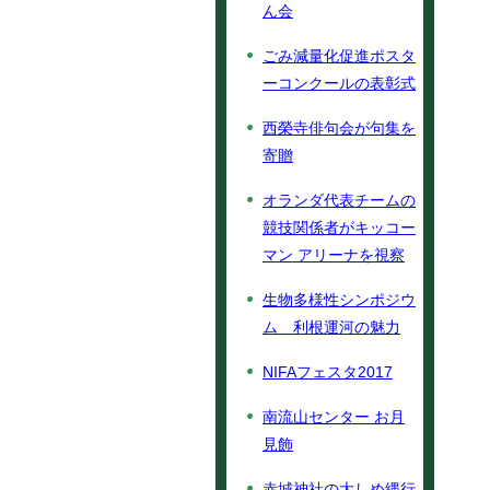
ん会
ごみ減量化促進ポスタ
ーコンクールの表彰式
西榮寺俳句会が句集を
寄贈
オランダ代表チームの
競技関係者がキッコー
マン アリーナを視察
生物多様性シンポジウ
ム 利根運河の魅力
NIFAフェスタ2017
南流山センター お月
見飾
赤城神社の大しめ縄行