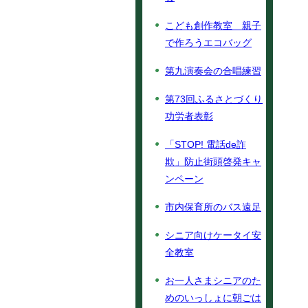
こども創作教室 親子
で作ろうエコバッグ
第九演奏会の合唱練習
第73回ふるさとづくり
功労者表彰
「STOP! 電話de詐
欺」防止街頭啓発キャ
ンペーン
市内保育所のバス遠足
シニア向けケータイ安
全教室
お一人さまシニアのた
めのいっしょに朝ごは