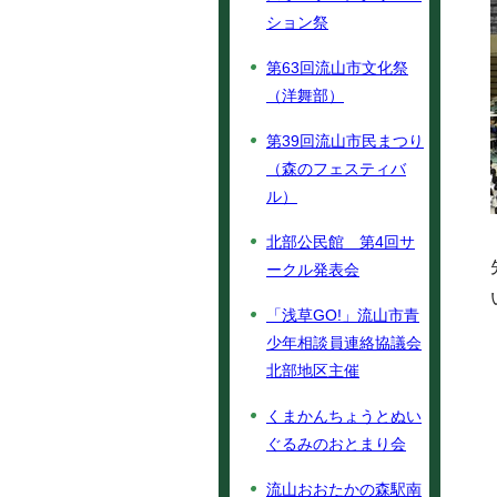
ション祭
第63回流山市文化祭
（洋舞部）
第39回流山市民まつり
（森のフェスティバ
ル）
北部公民館 第4回サ
ークル発表会
「浅草GO!」流山市青
少年相談員連絡協議会
北部地区主催
くまかんちょうとぬい
ぐるみのおとまり会
流山おおたかの森駅南