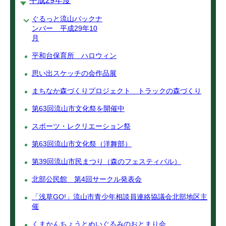
平成29年度
ぐるっと流山バックナ
ンバー 平成29年10
月
平和台保育所 ハロウィン
思い出スケッチの会作品展
まちなか森づくりプロジェクト トラックの森づくり
第63回流山市文化祭を開催中
スポーツ・レクリエーション祭
第63回流山市文化祭（洋舞部）
第39回流山市民まつり（森のフェスティバル）
北部公民館 第4回サークル発表会
「浅草GO!」流山市青少年相談員連絡協議会北部地区主
催
くまかんちょうとぬいぐるみのおとまり会