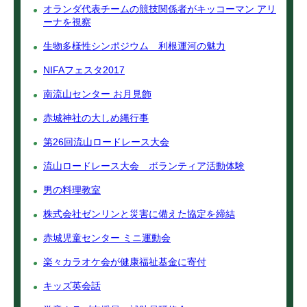
オランダ代表チームの競技関係者がキッコーマン アリ
ーナを視察
生物多様性シンポジウム 利根運河の魅力
NIFAフェスタ2017
南流山センター お月見飾
赤城神社の大しめ縄行事
第26回流山ロードレース大会
流山ロードレース大会 ボランティア活動体験
男の料理教室
株式会社ゼンリンと災害に備えた協定を締結
赤城児童センター ミニ運動会
楽々カラオケ会が健康福祉基金に寄付
キッズ英会話