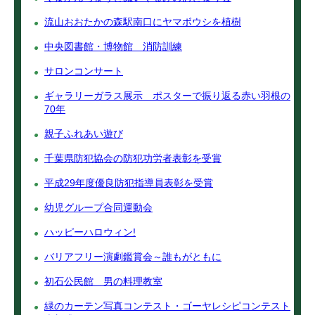
流山おおたかの森駅南口にヤマボウシを植樹
中央図書館・博物館 消防訓練
サロンコンサート
ギャラリーガラス展示 ポスターで振り返る赤い羽根の
70年
親子ふれあい遊び
千葉県防犯協会の防犯功労者表彰を受賞
平成29年度優良防犯指導員表彰を受賞
幼児グループ合同運動会
ハッピーハロウィン!
バリアフリー演劇鑑賞会～誰もがともに
初石公民館 男の料理教室
緑のカーテン写真コンテスト・ゴーヤレシピコンテスト