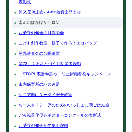
表彰式
第55回流山市小中学校音楽発表会
南流山ぽかぽかサロン
西榮寺俳句会の月例句会
こども創作教室 親子で作ろうエコバッグ
第九演奏会の合唱練習
第73回ふるさとづくり功労者表彰
「STOP! 電話de詐欺」防止街頭啓発キャンペーン
市内保育所のバス遠足
シニア向けケータイ安全教室
お一人さまシニアのためのいっしょに朝ごはん会
ごみ減量化促進ポスターコンクールの表彰式
西榮寺俳句会が句集を寄贈