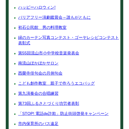
ハッピーハロウィン!
バリアフリー演劇鑑賞会～誰もがともに
初石公民館 男の料理教室
緑のカーテン写真コンテスト・ゴーヤレシピコンテスト
表彰式
第55回流山市小中学校音楽発表会
南流山ぽかぽかサロン
西榮寺俳句会の月例句会
こども創作教室 親子で作ろうエコバッグ
第九演奏会の合唱練習
第73回ふるさとづくり功労者表彰
「STOP! 電話de詐欺」防止街頭啓発キャンペーン
市内保育所のバス遠足