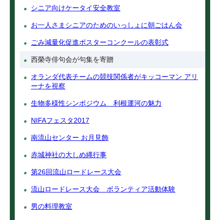
シニア向けケータイ安全教室
お一人さまシニアのためのいっしょに朝ごはん会
ごみ減量化促進ポスターコンクールの表彰式
西榮寺俳句会が句集を寄贈
オランダ代表チームの競技関係者がキッコーマン アリ
ーナを視察
生物多様性シンポジウム 利根運河の魅力
NIFAフェスタ2017
南流山センター お月見飾
赤城神社の大しめ縄行事
第26回流山ロードレース大会
流山ロードレース大会 ボランティア活動体験
男の料理教室