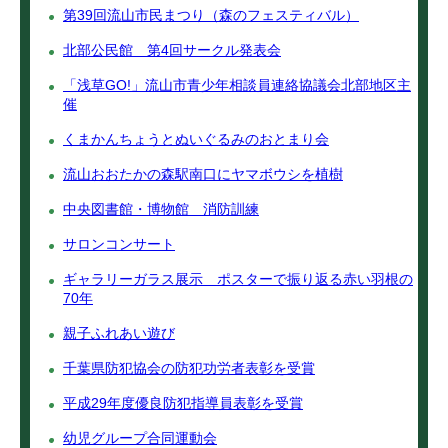
第39回流山市民まつり（森のフェスティバル）
北部公民館 第4回サークル発表会
「浅草GO!」流山市青少年相談員連絡協議会北部地区主
催
くまかんちょうとぬいぐるみのおとまり会
流山おおたかの森駅南口にヤマボウシを植樹
中央図書館・博物館 消防訓練
サロンコンサート
ギャラリーガラス展示 ポスターで振り返る赤い羽根の
70年
親子ふれあい遊び
千葉県防犯協会の防犯功労者表彰を受賞
平成29年度優良防犯指導員表彰を受賞
幼児グループ合同運動会