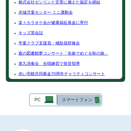
株式会社ゼンリンと災害に備えた協定を締結
赤城児童センター ミニ運動会
楽々カラオケ会が健康福祉基金に寄付
キッズ英会話
学童クラブ支援員・補助員研修会
森の図書館夢コンサート「名曲でめぐる秋の旅」
第九演奏会 合唱練習で発音指導
赤い羽根共同募金70周年チャリティコンサート
PC
スマートフォン