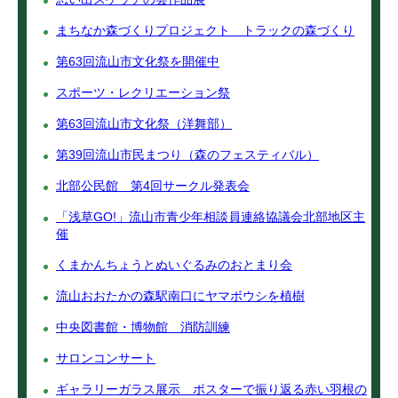
まちなか森づくりプロジェクト トラックの森づくり
第63回流山市文化祭を開催中
スポーツ・レクリエーション祭
第63回流山市文化祭（洋舞部）
第39回流山市民まつり（森のフェスティバル）
北部公民館 第4回サークル発表会
「浅草GO!」流山市青少年相談員連絡協議会北部地区主
催
くまかんちょうとぬいぐるみのおとまり会
流山おおたかの森駅南口にヤマボウシを植樹
中央図書館・博物館 消防訓練
サロンコンサート
ギャラリーガラス展示 ポスターで振り返る赤い羽根の