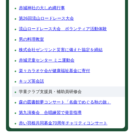
赤城神社の大しめ縄行事
第26回流山ロードレース大会
流山ロードレース大会 ボランティア活動体験
男の料理教室
株式会社ゼンリンと災害に備えた協定を締結
赤城児童センター ミニ運動会
楽々カラオケ会が健康福祉基金に寄付
キッズ英会話
学童クラブ支援員・補助員研修会
森の図書館夢コンサート「名曲でめぐる秋の旅」
第九演奏会 合唱練習で発音指導
赤い羽根共同募金70周年チャリティコンサート