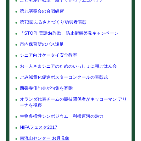
こども創作教室 親子で作ろうエコバッグ
第九演奏会の合唱練習
第73回ふるさとづくり功労者表彰
「STOP! 電話de詐欺」防止街頭啓発キャンペーン
市内保育所のバス遠足
シニア向けケータイ安全教室
お一人さまシニアのためのいっしょに朝ごはん会
ごみ減量化促進ポスターコンクールの表彰式
西榮寺俳句会が句集を寄贈
オランダ代表チームの競技関係者がキッコーマン アリ
ーナを視察
生物多様性シンポジウム 利根運河の魅力
NIFAフェスタ2017
南流山センター お月見飾