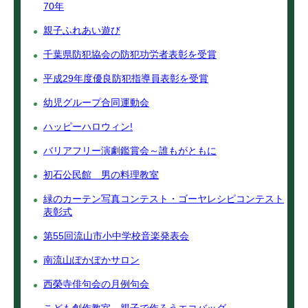
70年
親子ふれあい遊び
千葉県防犯協会の防犯功労者表彰を受賞
平成29年度優良防犯指導員表彰を受賞
幼児グループ合同運動会
ハッピーハロウィン!
バリアフリー演劇鑑賞会～誰もがともに
初石公民館 男の料理教室
緑のカーテン写真コンテスト・ゴーヤレシピコンテスト
表彰式
第55回流山市小中学校音楽発表会
南流山ぽかぽかサロン
西榮寺俳句会の月例句会