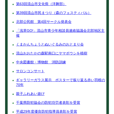
第63回流山市文化祭（洋舞部）
第39回流山市民まつり（森のフェスティバル）
北部公民館 第4回サークル発表会
「浅草GO!」流山市青少年相談員連絡協議会北部地区主
催
くまかんちょうとぬいぐるみのおとまり会
流山おおたかの森駅南口にヤマボウシを植樹
中央図書館・博物館 消防訓練
サロンコンサート
ギャラリーガラス展示 ポスターで振り返る赤い羽根の
70年
親子ふれあい遊び
千葉県防犯協会の防犯功労者表彰を受賞
平成29年度優良防犯指導員表彰を受賞