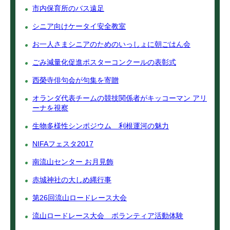
市内保育所のバス遠足
シニア向けケータイ安全教室
お一人さまシニアのためのいっしょに朝ごはん会
ごみ減量化促進ポスターコンクールの表彰式
西榮寺俳句会が句集を寄贈
オランダ代表チームの競技関係者がキッコーマン アリ
ーナを視察
生物多様性シンポジウム 利根運河の魅力
NIFAフェスタ2017
南流山センター お月見飾
赤城神社の大しめ縄行事
第26回流山ロードレース大会
流山ロードレース大会 ボランティア活動体験