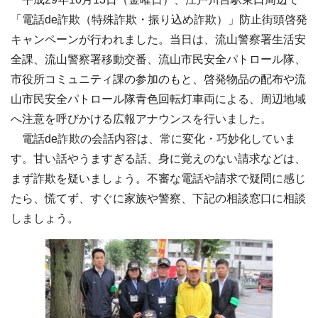
「電話de詐欺（特殊詐欺・振り込め詐欺）」防止街頭啓発
キャンペーンが行われました。当日は、流山警察署生活安
全課、流山警察署移動交番、流山市民安全パトロール隊、
市役所コミュニティ課の参加のもと、啓発物品の配布や流
山市民安全パトロール隊青色回転灯車両による、周辺地域
へ注意を呼びかける広報アナウンスを行いました。
電話de詐欺の会話内容は、常に変化・巧妙化していま
す。甘い話やうますぎる話、身に覚えのない請求などは、
まず詐欺を疑いましょう。不審な電話や請求で疑問に感じ
たら、慌てず、すぐに家族や警察、下記の相談窓口に相談
しましょう。