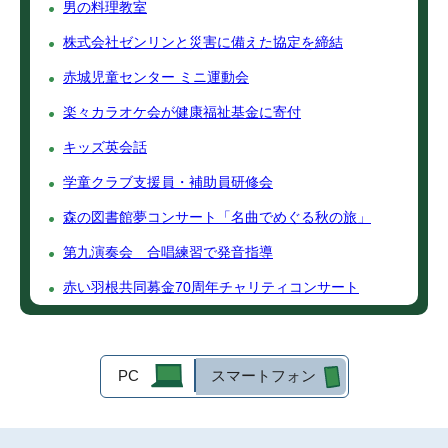
男の料理教室
株式会社ゼンリンと災害に備えた協定を締結
赤城児童センター ミニ運動会
楽々カラオケ会が健康福祉基金に寄付
キッズ英会話
学童クラブ支援員・補助員研修会
森の図書館夢コンサート「名曲でめぐる秋の旅」
第九演奏会 合唱練習で発音指導
赤い羽根共同募金70周年チャリティコンサート
PC
スマートフォン