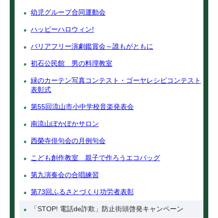
幼児グループ合同運動会
ハッピーハロウィン!
バリアフリー演劇鑑賞会～誰もがともに
初石公民館 男の料理教室
緑のカーテン写真コンテスト・ゴーヤレシピコンテスト
表彰式
第55回流山市小中学校音楽発表会
南流山ぽかぽかサロン
西榮寺俳句会の月例句会
こども創作教室 親子で作ろうエコバッグ
第九演奏会の合唱練習
第73回ふるさとづくり功労者表彰
「STOP! 電話de詐欺」防止街頭啓発キャンペーン