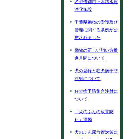
名都借都市下水路水質
浄化施設
千葉県動物の愛護及び
管理に関する条例が公
布されました
動物の正しい飼い方推
進月間について
犬の登録と狂犬病予防
注射について
狂犬病予防集合注射に
ついて
「犬のふんの放置防
止」運動
犬のふん尿放置対策に