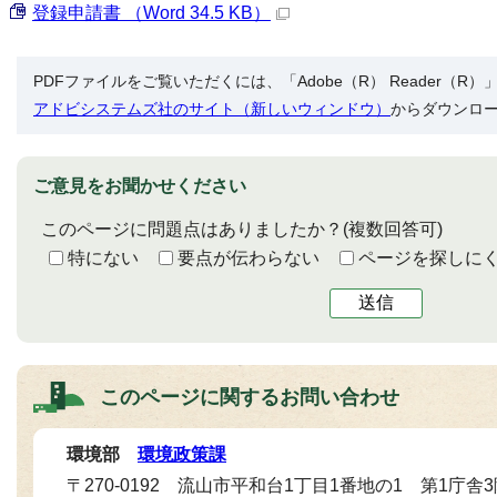
登録申請書 （Word 34.5 KB）
PDFファイルをご覧いただくには、「Adobe（R） Reader（
アドビシステムズ社のサイト（新しいウィンドウ）
からダウンロ
ご意見をお聞かせください
このページに問題点はありましたか？
(複数回答可)
特にない
要点が伝わらない
ページを探しに
送信
このページに関する
お問い合わせ
環境部
環境政策課
〒270-0192 流山市平和台1丁目1番地の1 第1庁舎