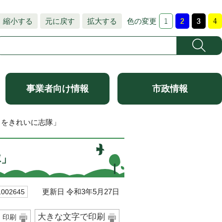
縮小する
元に戻す
拡大する
色の変更
事業者向け情報
市政情報
ちをきれいに志隊」
隊」
更新日 令和3年5月27日
02645
大きな文字で印刷
印刷