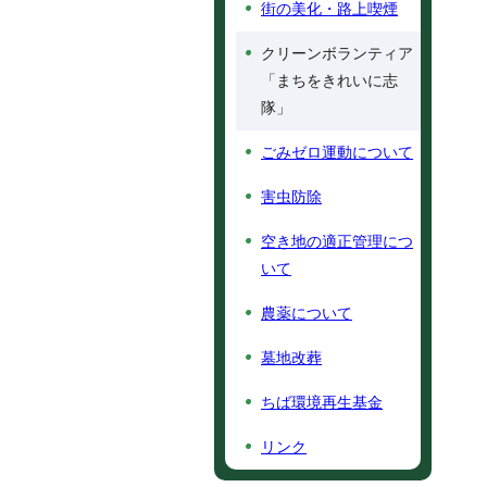
街の美化・路上喫煙
クリーンボランティア
「まちをきれいに志
隊」
ごみゼロ運動について
害虫防除
空き地の適正管理につ
いて
農薬について
墓地改葬
ちば環境再生基金
リンク