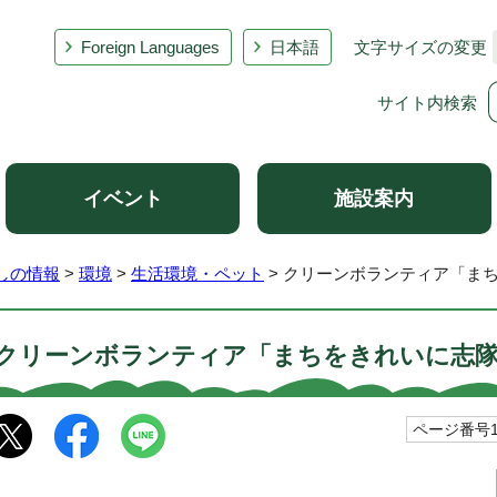
Foreign Languages
日本語
文字サイズの変更
サイト内検索
イベント
施設案内
しの情報
>
環境
>
生活環境・ペット
> クリーンボランティア「ま
クリーンボランティア「まちをきれいに志
ページ番号10