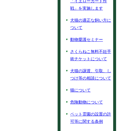
「イエローカード作
戦」を実施します
犬猫の適正な飼い方に
ついて
動物愛護セミナー
さくらねこ無料不妊手
術チケットについて
犬猫の譲渡、引取、し
つけ等の相談について
猫について
危険動物について
ペット霊園の設置の許
可等に関する条例