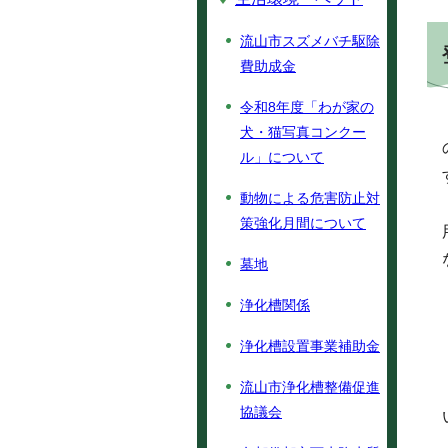
流山市スズメバチ駆除
費助成金
令和8年度「わが家の
犬・猫写真コンクー
ル」について
動物による危害防止対
策強化月間について
墓地
浄化槽関係
浄化槽設置事業補助金
流山市浄化槽整備促進
協議会