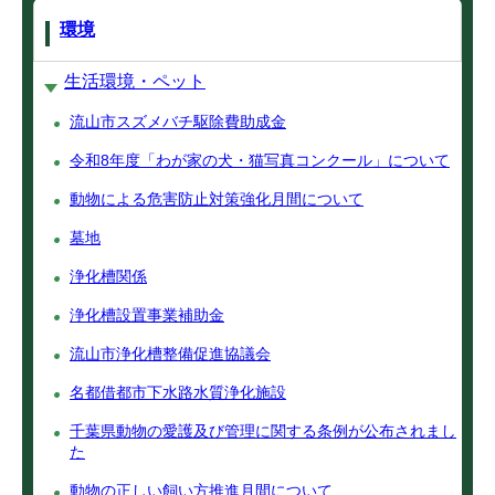
環境
生活環境・ペット
流山市スズメバチ駆除費助成金
令和8年度「わが家の犬・猫写真コンクール」について
動物による危害防止対策強化月間について
墓地
浄化槽関係
浄化槽設置事業補助金
流山市浄化槽整備促進協議会
名都借都市下水路水質浄化施設
千葉県動物の愛護及び管理に関する条例が公布されまし
た
動物の正しい飼い方推進月間について