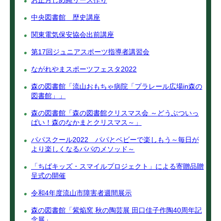
お正月しめ縄リース作り
中央図書館 歴史講座
関東電気保安協会出前講座
第17回ジュニアスポーツ指導者講習会
ながれやまスポーツフェスタ2022
森の図書館「流山おもちゃ病院「プラレール広場in森の
図書館」」
森の図書館「森の図書館クリスマス会 ～どうぶついっ
ぱい！森のなかまとクリスマス～」
パパスクール2022 パパとベビーで楽しもう～毎日が
より楽しくなるパパのメソッド～
「ちばキッズ・スマイルプロジェクト」による寄贈品贈
呈式の開催
令和4年度流山市障害者週間展示
森の図書館「紫焔窯 秋の陶芸展 田口佳子作陶40周年記
念展」