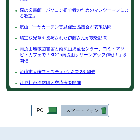
森の図書館「パソコン初心者のためのマンツーマンによ
る教室」
流山ゴーヤカーテン普及促進協議会が表敬訪問
瑞宝双光章を授与された伊藤さんが表敬訪問
南流山地域図書館と南流山児童センター、ヨミ・アソ
ビ・カフェで「SDGs南流山クリーンアップ作戦！」を
開催
流山市人権フェスティバル2022を開催
江戸川台消防団と交流会を開催
PC
スマートフォン