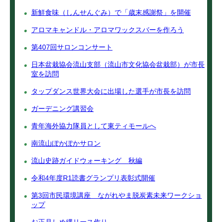
新鮮食味（しんせんぐみ）で「歳末感謝祭」を開催
アロマキャンドル・アロマワックスバーを作ろう
第407回サロンコンサート
日本盆栽協会流山支部（流山市文化協会盆栽部）が市長
室を訪問
タップダンス世界大会に出場した選手が市長を訪問
ガーデニング講習会
青年海外協力隊員として東ティモールへ
南流山ぽかぽかサロン
流山史跡ガイドウォーキング 秋編
令和4年度R1読書グランプリ表彰式開催
第3回市民環境講座 ながれやま脱炭素未来ワークショ
ップ