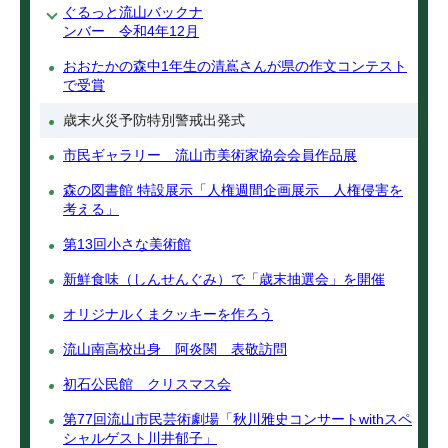
ぐるっと流山バックナ
ンバー 令和4年12月
おおたかの森中1年生の清嶌さんが県の作文コンテスト
で受賞
歳末火災予防特別警戒出発式
市民ギャラリー 流山市美術家協会会員作品展
森の図書館 特設展示「人権週間企画展示 人権侵害を
考える」
第13回小さな美術館
新鮮食味（しんせんぐみ）で「歳末抽選会」を開催
オリジナルくまクッキーを作ろう
流山南高校出身 阿炎関 表敬訪問
初石公民館 クリスマス会
第77回流山市民芸術劇場「秋川雅史コンサートwithスペ
シャルゲスト川井郁子」