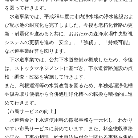
を図って行きます。
水道事業では、平成29年度に市内浄水場の浄水施設およ
び配水池の耐震化を完了しました。今後も老朽化管路の更
新・耐震化を進めると共に、おおたかの森浄水場中央監視
システムの更新を進め「安全」、「強靭」、「持続可能」
な水道事業経営を図ります。
下水道事業では、公共下水道整備が概成したため、今後
は、ストックマネジメントに基づき、下水道管路施設の点
検・調査・改築を実施して行きます。
また、利根運河等の水質改善を図るため、単独処理浄化槽
や汲み取り便槽から合併処理浄化槽への転換を積極的に進
めて行きます。
【市民サービスの向上】
水道料金と下水道使用料の徴収事務を一元化し、わかり
やすい市民サービスに努めています。また、料金徴収事務
のほか、工事の相談、給水申込納付金に関わる事務を集約