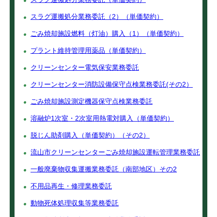
スラグ運搬処分業務委託（2）（単価契約）
ごみ焼却施設燃料（灯油）購入（1）（単価契約）
プラント維持管理用薬品（単価契約）
クリーンセンター電気保安業務委託
クリーンセンター消防設備保守点検業務委託(その2）
ごみ焼却施設測定機器保守点検業務委託
溶融炉1次室・2次室用熱電対購入（単価契約）
脱じん助剤購入（単価契約）（その2）
流山市クリーンセンターごみ焼却施設運転管理業務委託
一般廃棄物収集運搬業務委託（南部地区）その2
不用品再生・修理業務委託
動物死体処理収集等業務委託