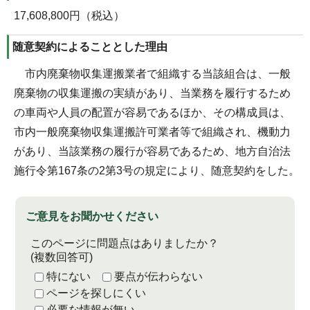
17,608,800円（税込）
随意契約によることとした理由
市内廃棄物収集運搬業者で組織する当該組合は、一般
廃棄物の収集運搬の実績があり、当業務を履行するため
の車両や人員の配置が容易であるほか、その構成員は、
市内一般廃棄物収集運搬許可業者等で組織され、機動力
があり、当該業務の履行が容易であるため、地方自治法
施行令第167条の2第3号の規定により、随意契約をした。
ご意見をお聞かせください
このページに問題点はありましたか？
(複数回答可)
特にない
要点が伝わらない
ページを探しにくい
必要な情報が無い