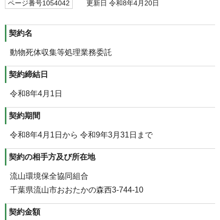
ページ番号1054042
更新日 令和8年4月20日
契約名
動物死体収集等処理業務委託
契約締結日
令和8年4月1日
契約期間
令和8年4月1日から 令和9年3月31日まで
契約の相手方及び所在地
流山環境保全協同組合
千葉県流山市おおたかの森西3‐744‐10
契約金額