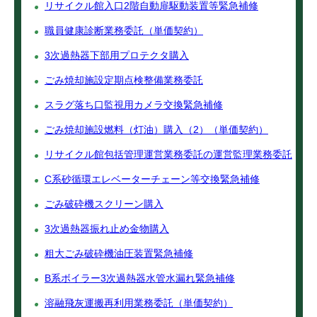
リサイクル館入口2階自動扉駆動装置等緊急補修
職員健康診断業務委託（単価契約）
3次過熱器下部用プロテクタ購入
ごみ焼却施設定期点検整備業務委託
スラグ落ち口監視用カメラ交換緊急補修
ごみ焼却施設燃料（灯油）購入（2）（単価契約）
リサイクル館包括管理運営業務委託の運営監理業務委託
C系砂循環エレベーターチェーン等交換緊急補修
ごみ破砕機スクリーン購入
3次過熱器振れ止め金物購入
粗大ごみ破砕機油圧装置緊急補修
B系ボイラー3次過熱器水管水漏れ緊急補修
溶融飛灰運搬再利用業務委託（単価契約）