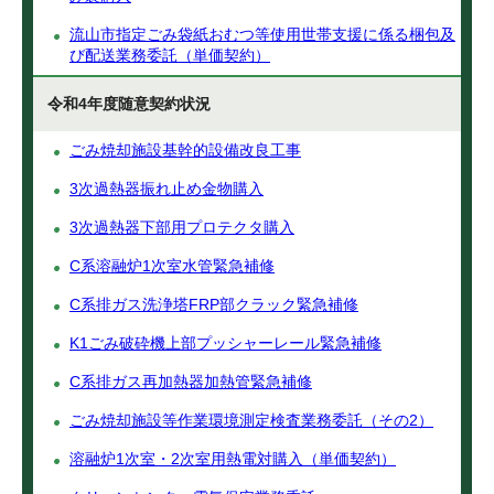
流山市指定ごみ袋紙おむつ等使用世帯支援に係る梱包及
び配送業務委託（単価契約）
令和4年度随意契約状況
ごみ焼却施設基幹的設備改良工事
3次過熱器振れ止め金物購入
3次過熱器下部用プロテクタ購入
C系溶融炉1次室水管緊急補修
C系排ガス洗浄塔FRP部クラック緊急補修
K1ごみ破砕機上部プッシャーレール緊急補修
C系排ガス再加熱器加熱管緊急補修
ごみ焼却施設等作業環境測定検査業務委託（その2）
溶融炉1次室・2次室用熱電対購入（単価契約）