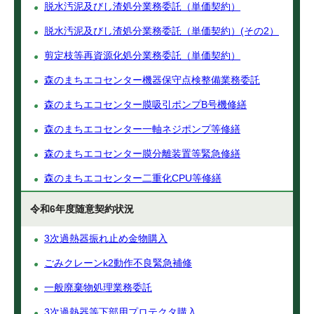
脱水汚泥及びし渣処分業務委託（単価契約）
脱水汚泥及びし渣処分業務委託（単価契約）(その2）
剪定枝等再資源化処分業務委託（単価契約）
森のまちエコセンター機器保守点検整備業務委託
森のまちエコセンター膜吸引ポンプB号機修繕
森のまちエコセンター一軸ネジポンプ等修繕
森のまちエコセンター膜分離装置等緊急修繕
森のまちエコセンター二重化CPU等修繕
令和6年度随意契約状況
3次過熱器振れ止め金物購入
ごみクレーンk2動作不良緊急補修
一般廃棄物処理業務委託
3次過熱器等下部用プロテクタ購入