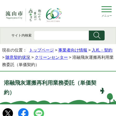
メニュー
サイト内検索
現在の位置：
トップページ
>
事業者向け情報
>
入札・契約
>
随意契約状況
>
クリーンセンター
> 溶融飛灰運搬再利用業
務委託（単価契約）
溶融飛灰運搬再利用業務委託（単価契
約）