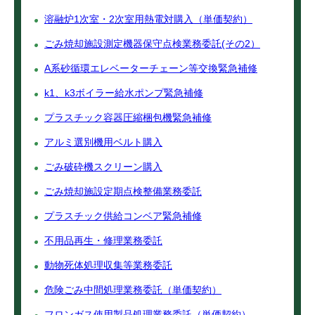
溶融炉1次室・2次室用熱電対購入（単価契約）
ごみ焼却施設測定機器保守点検業務委託(その2）
A系砂循環エレベーターチェーン等交換緊急補修
k1、k3ボイラー給水ポンプ緊急補修
プラスチック容器圧縮梱包機緊急補修
アルミ選別機用ベルト購入
ごみ破砕機スクリーン購入
ごみ焼却施設定期点検整備業務委託
プラスチック供給コンベア緊急補修
不用品再生・修理業務委託
動物死体処理収集等業務委託
危険ごみ中間処理業務委託（単価契約）
フロンガス使用製品処理業務委託（単価契約）