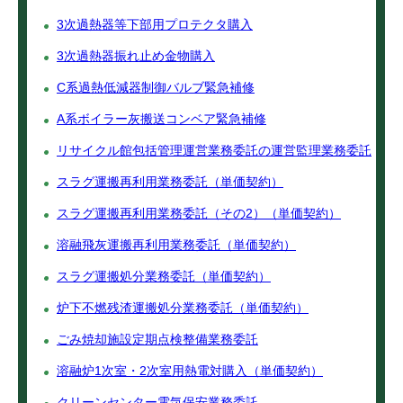
3次過熱器等下部用プロテクタ購入
3次過熱器振れ止め金物購入
C系過熱低減器制御バルブ緊急補修
A系ボイラー灰搬送コンベア緊急補修
リサイクル館包括管理運営業務委託の運営監理業務委託
スラグ運搬再利用業務委託（単価契約）
スラグ運搬再利用業務委託（その2）（単価契約）
溶融飛灰運搬再利用業務委託（単価契約）
スラグ運搬処分業務委託（単価契約）
炉下不燃残渣運搬処分業務委託（単価契約）
ごみ焼却施設定期点検整備業務委託
溶融炉1次室・2次室用熱電対購入（単価契約）
クリーンセンター電気保安業務委託