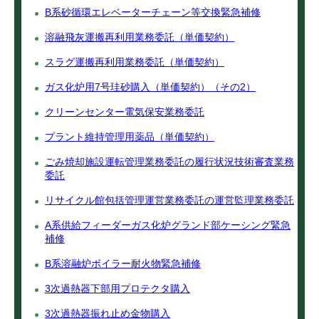
B系砂循環エレベーターチェーン等交換緊急補修
溶融飛灰運搬再利用業務委託（単価契約）
スラグ運搬再利用業務委託（単価契約）
ガス化炉用7号珪砂購入（単価契約）（その2）
クリーンセンター電気保安業務委託
プラント維持管理用薬品（単価契約）
ごみ焼却施設運転管理業務委託の履行状況技術審査業務
委託
リサイクル館包括管理運営業務委託の運営監理業務委託
A系供給フィーダーガス化炉グランド部ケーシング緊急
補修
B系溶融炉ボイラー耐火物緊急補修
3次過熱器下部用プロテクタ購入
3次過熱器振れ止め金物購入