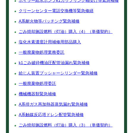
ボイラー給水ポンプk1カップリング軸受け等緊急補修
クリーンセンター電話交換機等緊急修繕
A系耐火物等パッチング緊急補修
ごみ焼却施設燃料（灯油）購入（4）（単価契約）
塩化水素濃度計用補修用部品購入
一般廃棄物処理業務委託
k1ごみ破砕機油圧配管油漏れ緊急補修
給じん装置プッシャーシリンダー緊急補修
一般廃棄物処理委託
機械機器類緊急補修
A系排ガス再加熱器蒸気漏れ緊急補修
A系触媒反応塔ドレン配管緊急補修
ごみ焼却施設燃料（灯油）購入（3）（単価契約）