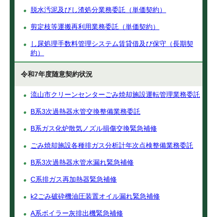
脱水汚泥及びし渣処分業務委託（単価契約）
剪定枝等運搬再利用業務委託（単価契約）
し尿処理手数料管理システム賃貸借及び保守（長期契
約）
令和7年度随意契約状況
流山市クリーンセンターごみ焼却施設運転管理業務委託
B系3次過熱器水管交換整備業務委託
B系ガス化炉散気ノズル損傷交換緊急補修
ごみ焼却施設各種排ガス分析計年次点検整備業務委託
B系3次過熱器水管水漏れ緊急補修
C系排ガス再加熱器緊急補修
k2ごみ破砕機油圧装置オイル漏れ緊急補修
A系ボイラー灰排出機緊急補修