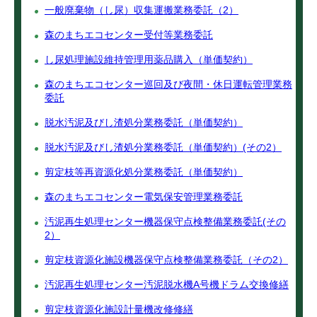
一般廃棄物（し尿）収集運搬業務委託（2）
森のまちエコセンター受付等業務委託
し尿処理施設維持管理用薬品購入（単価契約）
森のまちエコセンター巡回及び夜間・休日運転管理業務
委託
脱水汚泥及びし渣処分業務委託（単価契約）
脱水汚泥及びし渣処分業務委託（単価契約）(その2）
剪定枝等再資源化処分業務委託（単価契約）
森のまちエコセンター電気保安管理業務委託
汚泥再生処理センター機器保守点検整備業務委託(その
2）
剪定枝資源化施設機器保守点検整備業務委託（その2）
汚泥再生処理センター汚泥脱水機A号機ドラム交換修繕
剪定枝資源化施設計量機改修修繕