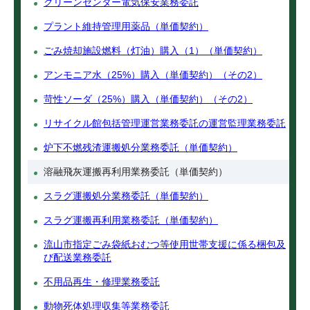
クリーンセンター電気保安業務委託
プラント維持管理用薬品（単価契約）
ごみ焼却施設燃料（灯油）購入（1）（単価契約）
アンモニア水（25%）購入（単価契約）（その2）
苛性ソーダ（25%）購入（単価契約）（その2）
リサイクル館包括管理運営業務委託の運営監理業務委託
炉下不燃残渣運搬処分業務委託（単価契約）
溶融飛灰運搬再利用業務委託（単価契約）
スラグ運搬処分業務委託（単価契約）
スラグ運搬再利用業務委託（単価契約）
流山市指定ごみ袋紙おむつ等使用世帯支援に係る梱包及
び配送業務委託
不用品再生・修理業務委託
動物死体処理収集等業務委託