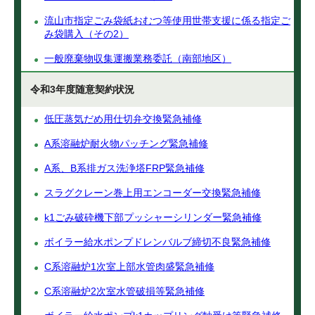
流山市指定ごみ袋紙おむつ等使用世帯支援に係る指定ご
み袋購入（その2）
一般廃棄物収集運搬業務委託（南部地区）
令和3年度随意契約状況
低圧蒸気だめ用仕切弁交換緊急補修
A系溶融炉耐火物パッチング緊急補修
A系、B系排ガス洗浄塔FRP緊急補修
スラグクレーン巻上用エンコーダー交換緊急補修
k1ごみ破砕機下部プッシャーシリンダー緊急補修
ボイラー給水ポンプドレンバルブ締切不良緊急補修
C系溶融炉1次室上部水管肉盛緊急補修
C系溶融炉2次室水管破損等緊急補修