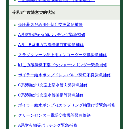
令和3年度随意契約状況
低圧蒸気だめ用仕切弁交換緊急補修
A系溶融炉耐火物パッチング緊急補修
A系、B系排ガス洗浄塔FRP緊急補修
スラグクレーン巻上用エンコーダー交換緊急補修
k1ごみ破砕機下部プッシャーシリンダー緊急補修
ボイラー給水ポンプドレンバルブ締切不良緊急補修
C系溶融炉1次室上部水管肉盛緊急補修
C系溶融炉2次室水管破損等緊急補修
ボイラー給水ポンプk1カップリング軸受け等緊急補修
クリーンセンター電話交換機等緊急修繕
A系耐火物等パッチング緊急補修