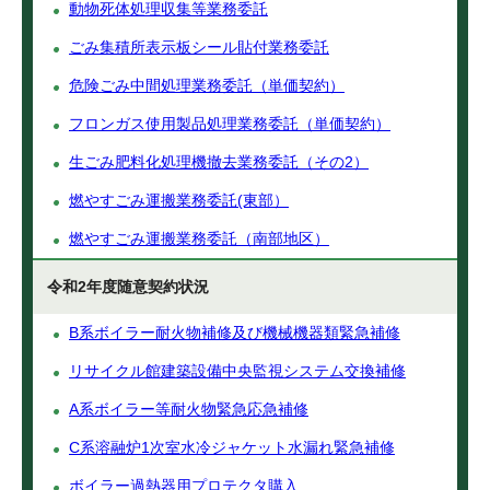
動物死体処理収集等業務委託
ごみ集積所表示板シール貼付業務委託
危険ごみ中間処理業務委託（単価契約）
フロンガス使用製品処理業務委託（単価契約）
生ごみ肥料化処理機撤去業務委託（その2）
燃やすごみ運搬業務委託(東部）
燃やすごみ運搬業務委託（南部地区）
令和2年度随意契約状況
B系ボイラー耐火物補修及び機械機器類緊急補修
リサイクル館建築設備中央監視システム交換補修
A系ボイラー等耐火物緊急応急補修
C系溶融炉1次室水冷ジャケット水漏れ緊急補修
ボイラー過熱器用プロテクタ購入