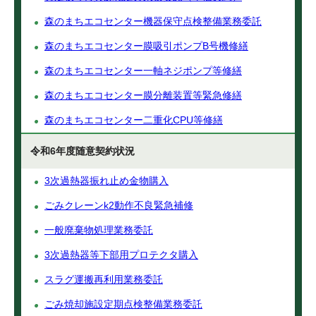
森のまちエコセンター機器保守点検整備業務委託
森のまちエコセンター膜吸引ポンプB号機修繕
森のまちエコセンター一軸ネジポンプ等修繕
森のまちエコセンター膜分離装置等緊急修繕
森のまちエコセンター二重化CPU等修繕
令和6年度随意契約状況
3次過熱器振れ止め金物購入
ごみクレーンk2動作不良緊急補修
一般廃棄物処理業務委託
3次過熱器等下部用プロテクタ購入
スラグ運搬再利用業務委託
ごみ焼却施設定期点検整備業務委託