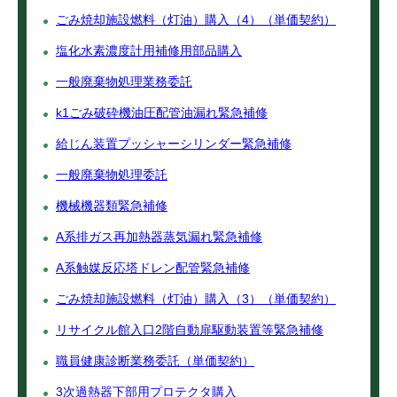
ごみ焼却施設燃料（灯油）購入（4）（単価契約）
塩化水素濃度計用補修用部品購入
一般廃棄物処理業務委託
k1ごみ破砕機油圧配管油漏れ緊急補修
給じん装置プッシャーシリンダー緊急補修
一般廃棄物処理委託
機械機器類緊急補修
A系排ガス再加熱器蒸気漏れ緊急補修
A系触媒反応塔ドレン配管緊急補修
ごみ焼却施設燃料（灯油）購入（3）（単価契約）
リサイクル館入口2階自動扉駆動装置等緊急補修
職員健康診断業務委託（単価契約）
3次過熱器下部用プロテクタ購入