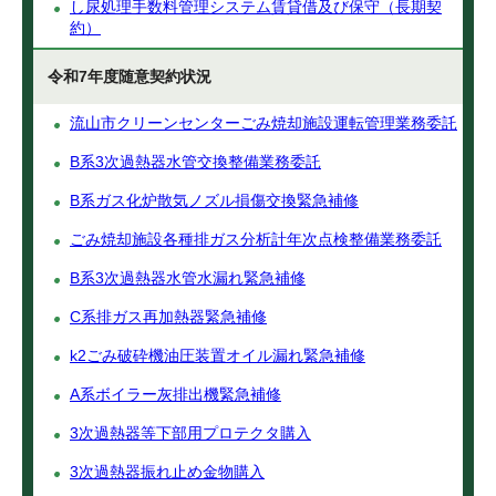
し尿処理手数料管理システム賃貸借及び保守（長期契
約）
令和7年度随意契約状況
流山市クリーンセンターごみ焼却施設運転管理業務委託
B系3次過熱器水管交換整備業務委託
B系ガス化炉散気ノズル損傷交換緊急補修
ごみ焼却施設各種排ガス分析計年次点検整備業務委託
B系3次過熱器水管水漏れ緊急補修
C系排ガス再加熱器緊急補修
k2ごみ破砕機油圧装置オイル漏れ緊急補修
A系ボイラー灰排出機緊急補修
3次過熱器等下部用プロテクタ購入
3次過熱器振れ止め金物購入