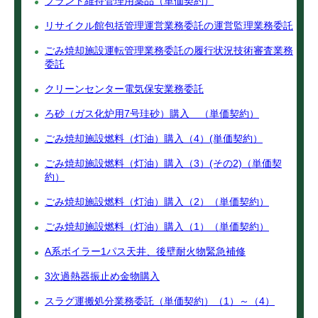
プラント維持管理用薬品（単価契約）
リサイクル館包括管理運営業務委託の運営監理業務委託
ごみ焼却施設運転管理業務委託の履行状況技術審査業務
委託
クリーンセンター電気保安業務委託
ろ砂（ガス化炉用7号珪砂）購入 （単価契約）
ごみ焼却施設燃料（灯油）購入（4）(単価契約）
ごみ焼却施設燃料（灯油）購入（3）(その2)（単価契
約）
ごみ焼却施設燃料（灯油）購入（2）（単価契約）
ごみ焼却施設燃料（灯油）購入（1）（単価契約）
A系ボイラー1パス天井、後壁耐火物緊急補修
3次過熱器振止め金物購入
スラグ運搬処分業務委託（単価契約）（1）～（4）