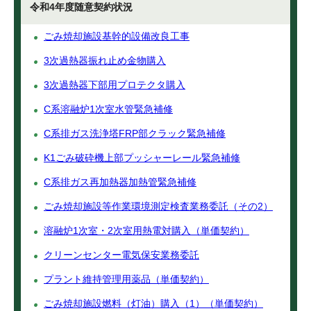
令和4年度随意契約状況
ごみ焼却施設基幹的設備改良工事
3次過熱器振れ止め金物購入
3次過熱器下部用プロテクタ購入
C系溶融炉1次室水管緊急補修
C系排ガス洗浄塔FRP部クラック緊急補修
K1ごみ破砕機上部プッシャーレール緊急補修
C系排ガス再加熱器加熱管緊急補修
ごみ焼却施設等作業環境測定検査業務委託（その2）
溶融炉1次室・2次室用熱電対購入（単価契約）
クリーンセンター電気保安業務委託
プラント維持管理用薬品（単価契約）
ごみ焼却施設燃料（灯油）購入（1）（単価契約）