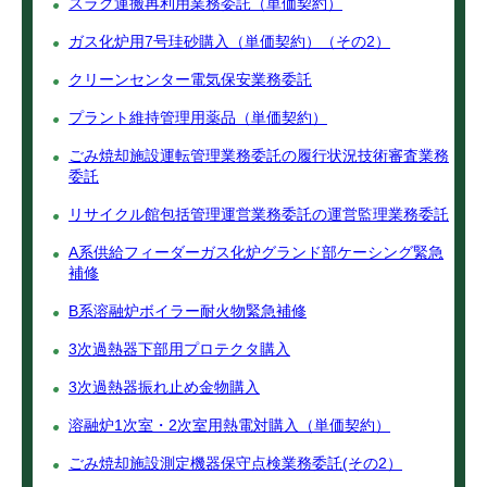
スラグ運搬再利用業務委託（単価契約）
ガス化炉用7号珪砂購入（単価契約）（その2）
クリーンセンター電気保安業務委託
プラント維持管理用薬品（単価契約）
ごみ焼却施設運転管理業務委託の履行状況技術審査業務
委託
リサイクル館包括管理運営業務委託の運営監理業務委託
A系供給フィーダーガス化炉グランド部ケーシング緊急
補修
B系溶融炉ボイラー耐火物緊急補修
3次過熱器下部用プロテクタ購入
3次過熱器振れ止め金物購入
溶融炉1次室・2次室用熱電対購入（単価契約）
ごみ焼却施設測定機器保守点検業務委託(その2）