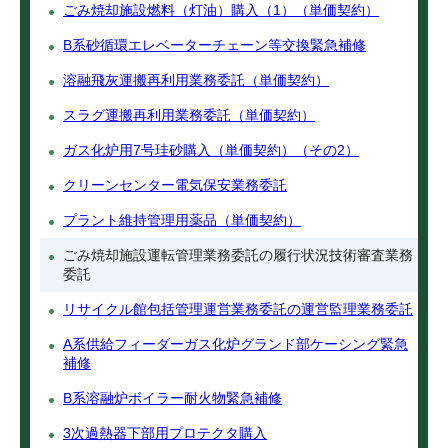
ごみ焼却施設燃料（灯油）購入（1）（単価契約）
B系砂循環エレベーターチェーン等交換緊急補修
溶融飛灰運搬再利用業務委託（単価契約）
スラグ運搬再利用業務委託（単価契約）
ガス化炉用7号珪砂購入（単価契約）（その2）
クリーンセンター電気保安業務委託
プラント維持管理用薬品（単価契約）
ごみ焼却施設運転管理業務委託の履行状況技術審査業務
委託
リサイクル館包括管理運営業務委託の運営監理業務委託
A系供給フィーダーガス化炉グランド部ケーシング緊急
補修
B系溶融炉ボイラー耐火物緊急補修
3次過熱器下部用プロテクタ購入