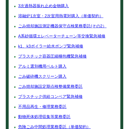
3次過熱器振れ止め金物購入
溶融炉1次室・2次室用熱電対購入（単価契約）
ごみ焼却施設測定機器保守点検業務委託(その2）
A系砂循環エレベーターチェーン等交換緊急補修
k1、k3ボイラー給水ポンプ緊急補修
プラスチック容器圧縮梱包機緊急補修
アルミ選別機用ベルト購入
ごみ破砕機スクリーン購入
ごみ焼却施設定期点検整備業務委託
プラスチック供給コンベア緊急補修
不用品再生・修理業務委託
動物死体処理収集等業務委託
危険ごみ中間処理業務委託（単価契約）