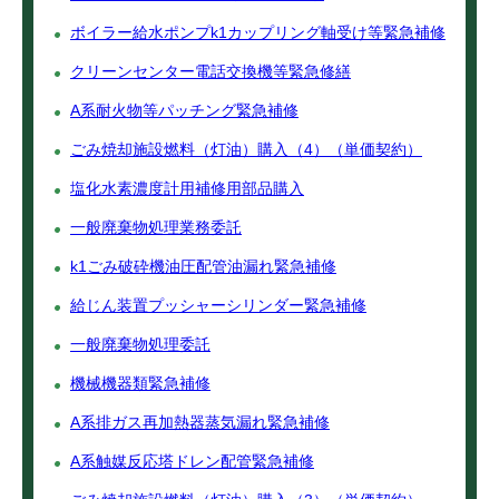
ボイラー給水ポンプk1カップリング軸受け等緊急補修
クリーンセンター電話交換機等緊急修繕
A系耐火物等パッチング緊急補修
ごみ焼却施設燃料（灯油）購入（4）（単価契約）
塩化水素濃度計用補修用部品購入
一般廃棄物処理業務委託
k1ごみ破砕機油圧配管油漏れ緊急補修
給じん装置プッシャーシリンダー緊急補修
一般廃棄物処理委託
機械機器類緊急補修
A系排ガス再加熱器蒸気漏れ緊急補修
A系触媒反応塔ドレン配管緊急補修