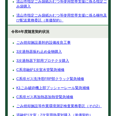
流山市指定ごみ袋紙おむつ等使用世帯支援に係る指定ご
み袋購入
流山市指定ごみ袋紙おむつ等使用世帯支援に係る梱包及
び配送業務委託（単価契約）
令和4年度随意契約状況
ごみ焼却施設基幹的設備改良工事
3次過熱器振れ止め金物購入
3次過熱器下部用プロテクタ購入
C系溶融炉1次室水管緊急補修
C系排ガス洗浄塔FRP部クラック緊急補修
K1ごみ破砕機上部プッシャーレール緊急補修
C系排ガス再加熱器加熱管緊急補修
ごみ焼却施設等作業環境測定検査業務委託（その2）
溶融炉1次室・2次室用熱電対購入（単価契約）