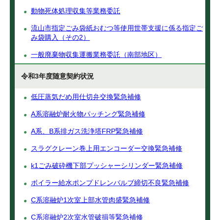
動物死体処理収集等業務委託
流山市指定ごみ袋紙おむつ等使用世帯支援に係る指定ご
み袋購入（その2）
一般廃棄物収集運搬業務委託（南部地区）
令和3年度随意契約状況
低圧蒸気だめ用仕切弁交換緊急補修
A系溶融炉耐火物パッチング緊急補修
A系、B系排ガス洗浄塔FRP緊急補修
スラグクレーン巻上用エンコーダー交換緊急補修
k1ごみ破砕機下部プッシャーシリンダー緊急補修
ボイラー給水ポンプドレンバルブ締切不良緊急補修
C系溶融炉1次室上部水管肉盛緊急補修
C系溶融炉2次室水管破損等緊急補修