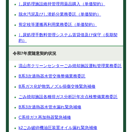
し尿処理施設維持管理用薬品購入（単価契約）
脱水汚泥及びし渣処分業務委託（単価契約）
剪定枝等運搬再利用業務委託（単価契約）
し尿処理手数料管理システム賃貸借及び保守（長期契
約）
令和7年度随意契約状況
流山市クリーンセンターごみ焼却施設運転管理業務委託
B系3次過熱器水管交換整備業務委託
B系ガス化炉散気ノズル損傷交換緊急補修
ごみ焼却施設各種排ガス分析計年次点検整備業務委託
B系3次過熱器水管水漏れ緊急補修
C系排ガス再加熱器緊急補修
k2ごみ破砕機油圧装置オイル漏れ緊急補修