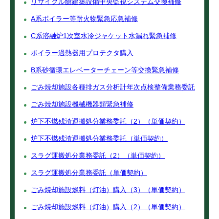
リサイクル館建築設備中央監視システム交換補修
A系ボイラー等耐火物緊急応急補修
C系溶融炉1次室水冷ジャケット水漏れ緊急補修
ボイラー過熱器用プロテクタ購入
B系砂循環エレベーターチェーン等交換緊急補修
ごみ焼却施設各種排ガス分析計年次点検整備業務委託
ごみ焼却施設機械機器類緊急補修
炉下不燃残渣運搬処分業務委託（2）（単価契約）
炉下不燃残渣運搬処分業務委託（単価契約）
スラグ運搬処分業務委託（2）（単価契約）
スラグ運搬処分業務委託（単価契約）
ごみ焼却施設燃料（灯油）購入（3）（単価契約）
ごみ焼却施設燃料（灯油）購入（2）（単価契約）