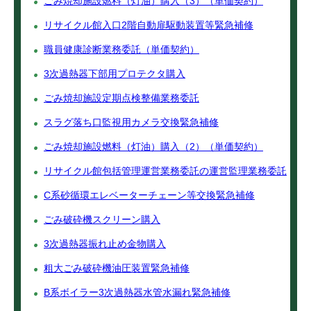
ごみ焼却施設燃料（灯油）購入（3）（単価契約）
リサイクル館入口2階自動扉駆動装置等緊急補修
職員健康診断業務委託（単価契約）
3次過熱器下部用プロテクタ購入
ごみ焼却施設定期点検整備業務委託
スラグ落ち口監視用カメラ交換緊急補修
ごみ焼却施設燃料（灯油）購入（2）（単価契約）
リサイクル館包括管理運営業務委託の運営監理業務委託
C系砂循環エレベーターチェーン等交換緊急補修
ごみ破砕機スクリーン購入
3次過熱器振れ止め金物購入
粗大ごみ破砕機油圧装置緊急補修
B系ボイラー3次過熱器水管水漏れ緊急補修