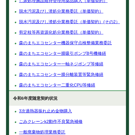
し尿処理施設維持管理用薬品購入（単価契約）
脱水汚泥及びし渣処分業務委託（単価契約）
脱水汚泥及びし渣処分業務委託（単価契約）(その2）
剪定枝等再資源化処分業務委託（単価契約）
森のまちエコセンター機器保守点検整備業務委託
森のまちエコセンター膜吸引ポンプB号機修繕
森のまちエコセンター一軸ネジポンプ等修繕
森のまちエコセンター膜分離装置等緊急修繕
森のまちエコセンター二重化CPU等修繕
令和6年度随意契約状況
3次過熱器振れ止め金物購入
ごみクレーンk2動作不良緊急補修
一般廃棄物処理業務委託