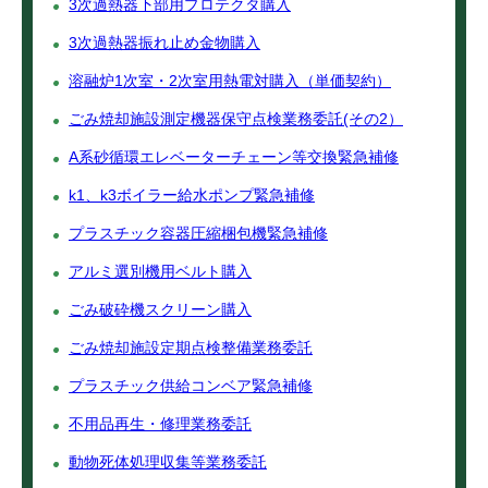
3次過熱器下部用プロテクタ購入
3次過熱器振れ止め金物購入
溶融炉1次室・2次室用熱電対購入（単価契約）
ごみ焼却施設測定機器保守点検業務委託(その2）
A系砂循環エレベーターチェーン等交換緊急補修
k1、k3ボイラー給水ポンプ緊急補修
プラスチック容器圧縮梱包機緊急補修
アルミ選別機用ベルト購入
ごみ破砕機スクリーン購入
ごみ焼却施設定期点検整備業務委託
プラスチック供給コンベア緊急補修
不用品再生・修理業務委託
動物死体処理収集等業務委託