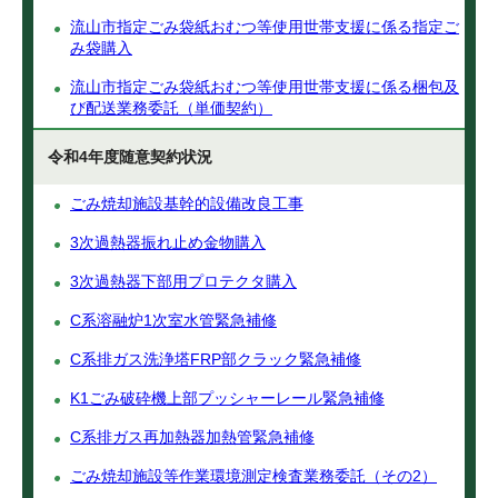
流山市指定ごみ袋紙おむつ等使用世帯支援に係る指定ご
み袋購入
流山市指定ごみ袋紙おむつ等使用世帯支援に係る梱包及
び配送業務委託（単価契約）
令和4年度随意契約状況
ごみ焼却施設基幹的設備改良工事
3次過熱器振れ止め金物購入
3次過熱器下部用プロテクタ購入
C系溶融炉1次室水管緊急補修
C系排ガス洗浄塔FRP部クラック緊急補修
K1ごみ破砕機上部プッシャーレール緊急補修
C系排ガス再加熱器加熱管緊急補修
ごみ焼却施設等作業環境測定検査業務委託（その2）