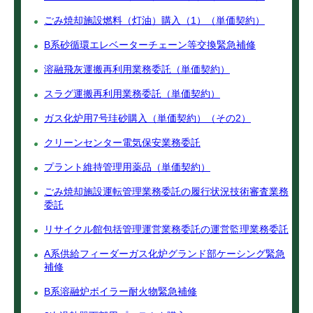
ごみ焼却施設燃料（灯油）購入（1）（単価契約）
B系砂循環エレベーターチェーン等交換緊急補修
溶融飛灰運搬再利用業務委託（単価契約）
スラグ運搬再利用業務委託（単価契約）
ガス化炉用7号珪砂購入（単価契約）（その2）
クリーンセンター電気保安業務委託
プラント維持管理用薬品（単価契約）
ごみ焼却施設運転管理業務委託の履行状況技術審査業務
委託
リサイクル館包括管理運営業務委託の運営監理業務委託
A系供給フィーダーガス化炉グランド部ケーシング緊急
補修
B系溶融炉ボイラー耐火物緊急補修