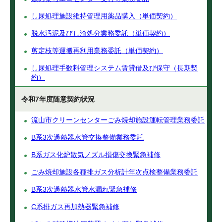
し尿処理施設維持管理用薬品購入（単価契約）
脱水汚泥及びし渣処分業務委託（単価契約）
剪定枝等運搬再利用業務委託（単価契約）
し尿処理手数料管理システム賃貸借及び保守（長期契
約）
令和7年度随意契約状況
流山市クリーンセンターごみ焼却施設運転管理業務委託
B系3次過熱器水管交換整備業務委託
B系ガス化炉散気ノズル損傷交換緊急補修
ごみ焼却施設各種排ガス分析計年次点検整備業務委託
B系3次過熱器水管水漏れ緊急補修
C系排ガス再加熱器緊急補修