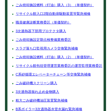
ごみ焼却施設燃料（灯油）購入（3）（単価契約）
リサイクル館入口2階自動扉駆動装置等緊急補修
職員健康診断業務委託（単価契約）
3次過熱器下部用プロテクタ購入
ごみ焼却施設定期点検整備業務委託
スラグ落ち口監視用カメラ交換緊急補修
ごみ焼却施設燃料（灯油）購入（2）（単価契約）
リサイクル館包括管理運営業務委託の運営監理業務委託
C系砂循環エレベーターチェーン等交換緊急補修
ごみ破砕機スクリーン購入
3次過熱器振れ止め金物購入
粗大ごみ破砕機油圧装置緊急補修
B系ボイラー3次過熱器水管水漏れ緊急補修