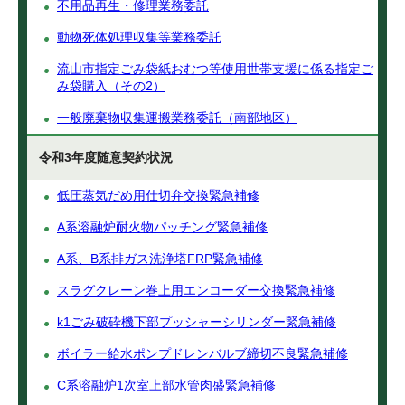
不用品再生・修理業務委託
動物死体処理収集等業務委託
流山市指定ごみ袋紙おむつ等使用世帯支援に係る指定ご
み袋購入（その2）
一般廃棄物収集運搬業務委託（南部地区）
令和3年度随意契約状況
低圧蒸気だめ用仕切弁交換緊急補修
A系溶融炉耐火物パッチング緊急補修
A系、B系排ガス洗浄塔FRP緊急補修
スラグクレーン巻上用エンコーダー交換緊急補修
k1ごみ破砕機下部プッシャーシリンダー緊急補修
ボイラー給水ポンプドレンバルブ締切不良緊急補修
C系溶融炉1次室上部水管肉盛緊急補修