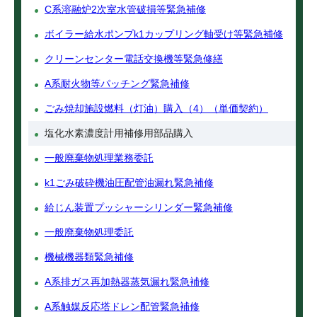
C系溶融炉2次室水管破損等緊急補修
ボイラー給水ポンプk1カップリング軸受け等緊急補修
クリーンセンター電話交換機等緊急修繕
A系耐火物等パッチング緊急補修
ごみ焼却施設燃料（灯油）購入（4）（単価契約）
塩化水素濃度計用補修用部品購入
一般廃棄物処理業務委託
k1ごみ破砕機油圧配管油漏れ緊急補修
給じん装置プッシャーシリンダー緊急補修
一般廃棄物処理委託
機械機器類緊急補修
A系排ガス再加熱器蒸気漏れ緊急補修
A系触媒反応塔ドレン配管緊急補修