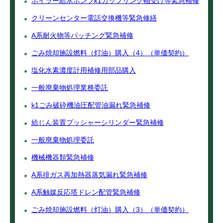
ボイラー給水ポンプk1カップリング軸受け等緊急補修
クリーンセンター電話交換機等緊急修繕
A系耐火物等パッチング緊急補修
ごみ焼却施設燃料（灯油）購入（4）（単価契約）
塩化水素濃度計用補修用部品購入
一般廃棄物処理業務委託
k1ごみ破砕機油圧配管油漏れ緊急補修
給じん装置プッシャーシリンダー緊急補修
一般廃棄物処理委託
機械機器類緊急補修
A系排ガス再加熱器蒸気漏れ緊急補修
A系触媒反応塔ドレン配管緊急補修
ごみ焼却施設燃料（灯油）購入（3）（単価契約）