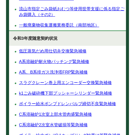
流山市指定ごみ袋紙おむつ等使用世帯支援に係る指定ご
み袋購入（その2）
一般廃棄物収集運搬業務委託（南部地区）
令和3年度随意契約状況
低圧蒸気だめ用仕切弁交換緊急補修
A系溶融炉耐火物パッチング緊急補修
A系、B系排ガス洗浄塔FRP緊急補修
スラグクレーン巻上用エンコーダー交換緊急補修
k1ごみ破砕機下部プッシャーシリンダー緊急補修
ボイラー給水ポンプドレンバルブ締切不良緊急補修
C系溶融炉1次室上部水管肉盛緊急補修
C系溶融炉2次室水管破損等緊急補修