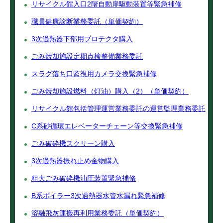
リサイクル館入口2階自動扉駆動装置等緊急補修
職員健康診断業務委託（単価契約）
3次過熱器下部用プロテクタ購入
ごみ焼却施設定期点検整備業務委託
スラグ落ち口監視用カメラ交換緊急補修
ごみ焼却施設燃料（灯油）購入（2）（単価契約）
リサイクル館包括管理運営業務委託の運営監理業務委託
C系砂循環エレベーターチェーン等交換緊急補修
ごみ破砕機スクリーン購入
3次過熱器振れ止め金物購入
粗大ごみ破砕機油圧装置緊急補修
B系ボイラー3次過熱器水管水漏れ緊急補修
溶融飛灰運搬再利用業務委託（単価契約）