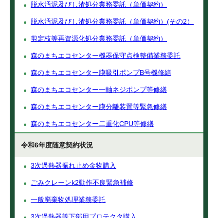
脱水汚泥及びし渣処分業務委託（単価契約）
脱水汚泥及びし渣処分業務委託（単価契約）(その2）
剪定枝等再資源化処分業務委託（単価契約）
森のまちエコセンター機器保守点検整備業務委託
森のまちエコセンター膜吸引ポンプB号機修繕
森のまちエコセンター一軸ネジポンプ等修繕
森のまちエコセンター膜分離装置等緊急修繕
森のまちエコセンター二重化CPU等修繕
令和6年度随意契約状況
3次過熱器振れ止め金物購入
ごみクレーンk2動作不良緊急補修
一般廃棄物処理業務委託
3次過熱器等下部用プロテクタ購入