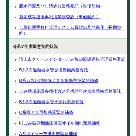
脱水汚泥及びし渣処分業務委託（単価契約）
剪定枝等運搬再利用業務委託（単価契約）
し尿処理手数料管理システム賃貸借及び保守（長期契
約）
令和7年度随意契約状況
流山市クリーンセンターごみ焼却施設運転管理業務委託
B系3次過熱器水管交換整備業務委託
B系ガス化炉散気ノズル損傷交換緊急補修
ごみ焼却施設各種排ガス分析計年次点検整備業務委託
B系3次過熱器水管水漏れ緊急補修
C系排ガス再加熱器緊急補修
k2ごみ破砕機油圧装置オイル漏れ緊急補修
A系ボイラー灰排出機緊急補修