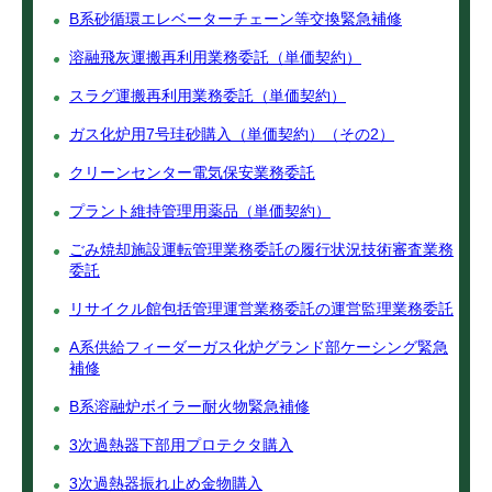
B系砂循環エレベーターチェーン等交換緊急補修
溶融飛灰運搬再利用業務委託（単価契約）
スラグ運搬再利用業務委託（単価契約）
ガス化炉用7号珪砂購入（単価契約）（その2）
クリーンセンター電気保安業務委託
プラント維持管理用薬品（単価契約）
ごみ焼却施設運転管理業務委託の履行状況技術審査業務
委託
リサイクル館包括管理運営業務委託の運営監理業務委託
A系供給フィーダーガス化炉グランド部ケーシング緊急
補修
B系溶融炉ボイラー耐火物緊急補修
3次過熱器下部用プロテクタ購入
3次過熱器振れ止め金物購入