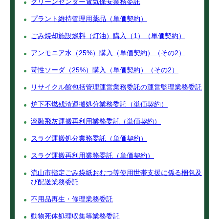
クリーンセンター電気保安業務委託
プラント維持管理用薬品（単価契約）
ごみ焼却施設燃料（灯油）購入（1）（単価契約）
アンモニア水（25%）購入（単価契約）（その2）
苛性ソーダ（25%）購入（単価契約）（その2）
リサイクル館包括管理運営業務委託の運営監理業務委託
炉下不燃残渣運搬処分業務委託（単価契約）
溶融飛灰運搬再利用業務委託（単価契約）
スラグ運搬処分業務委託（単価契約）
スラグ運搬再利用業務委託（単価契約）
流山市指定ごみ袋紙おむつ等使用世帯支援に係る梱包及
び配送業務委託
不用品再生・修理業務委託
動物死体処理収集等業務委託