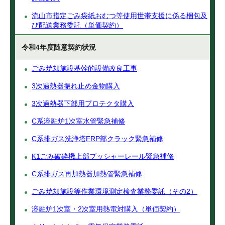
流山市指定ごみ袋紙おむつ等使用世帯支援に係る梱包及
び配送業務委託（単価契約）
令和4年度随意契約状況
ごみ焼却施設基幹的設備改良工事
3次過熱器振れ止め金物購入
3次過熱器下部用プロテクタ購入
C系溶融炉1次室水管緊急補修
C系排ガス洗浄塔FRP部クラック緊急補修
K1ごみ破砕機上部プッシャーレール緊急補修
C系排ガス再加熱器加熱管緊急補修
ごみ焼却施設等作業環境測定検査業務委託（その2）
溶融炉1次室・2次室用熱電対購入（単価契約）