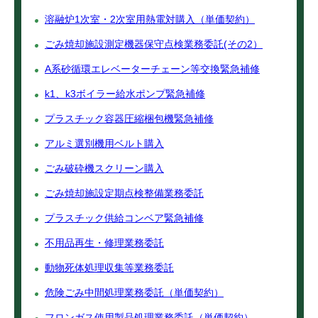
溶融炉1次室・2次室用熱電対購入（単価契約）
ごみ焼却施設測定機器保守点検業務委託(その2）
A系砂循環エレベーターチェーン等交換緊急補修
k1、k3ボイラー給水ポンプ緊急補修
プラスチック容器圧縮梱包機緊急補修
アルミ選別機用ベルト購入
ごみ破砕機スクリーン購入
ごみ焼却施設定期点検整備業務委託
プラスチック供給コンベア緊急補修
不用品再生・修理業務委託
動物死体処理収集等業務委託
危険ごみ中間処理業務委託（単価契約）
フロンガス使用製品処理業務委託（単価契約）