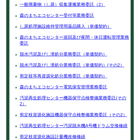
一般廃棄物（し尿）収集運搬業務委託（2）
森のまちエコセンター受付等業務委託
し尿処理施設維持管理用薬品購入（単価契約）
森のまちエコセンター巡回及び夜間・休日運転管理業務
委託
脱水汚泥及びし渣処分業務委託（単価契約）
脱水汚泥及びし渣処分業務委託（単価契約）(その2）
剪定枝等再資源化処分業務委託（単価契約）
森のまちエコセンター電気保安管理業務委託
汚泥再生処理センター機器保守点検整備業務委託(その
2）
剪定枝資源化施設機器保守点検整備業務委託（その2）
汚泥再生処理センター汚泥脱水機A号機ドラム交換修繕
剪定枝資源化施設計量機改修修繕