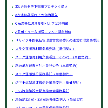
3次過熱器等下部用プロテクタ購入
3次過熱器振れ止め金物購入
C系過熱低減器制御バルブ緊急補修
A系ボイラー灰搬送コンベア緊急補修
リサイクル館包括管理運営業務委託の運営監理業務委託
スラグ運搬再利用業務委託（単価契約）
スラグ運搬再利用業務委託（その2）（単価契約）
溶融飛灰運搬再利用業務委託（単価契約）
スラグ運搬処分業務委託（単価契約）
炉下不燃残渣運搬処分業務委託（単価契約）
ごみ焼却施設定期点検整備業務委託
溶融炉1次室・2次室用熱電対購入（単価契約）
クリーンセンター電気保安業務委託