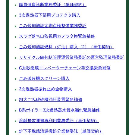
職員健康診断業務委託（単価契約）
3次過熱器下部用プロテクタ購入
ごみ焼却施設定期点検整備業務委託
スラグ落ち口監視用カメラ交換緊急補修
ごみ焼却施設燃料（灯油）購入（2）（単価契約）
リサイクル館包括管理運営業務委託の運営監理業務委託
C系砂循環エレベーターチェーン等交換緊急補修
ごみ破砕機スクリーン購入
3次過熱器振れ止め金物購入
粗大ごみ破砕機油圧装置緊急補修
B系ボイラー3次過熱器水管水漏れ緊急補修
溶融飛灰運搬再利用業務委託（単価契約）
炉下不燃残渣運搬処分業務委託（単価契約）