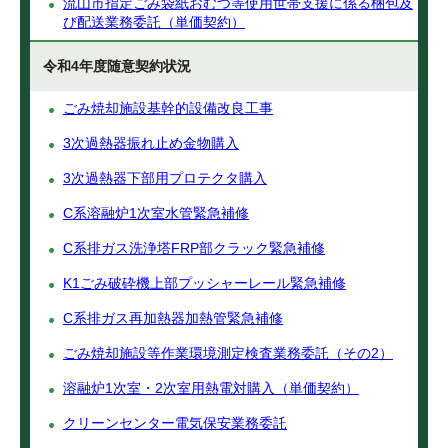
流山市指定ごみ袋紙おむつ等使用世帯支援に係る梱包及
び配送業務委託（単価契約）
令和4年度随意契約状況
ごみ焼却施設基幹的設備改良工事
3次過熱器振れ止め金物購入
3次過熱器下部用プロテクタ購入
C系溶融炉1次室水管緊急補修
C系排ガス洗浄塔FRP部クラック緊急補修
K1ごみ破砕機上部プッシャーレール緊急補修
C系排ガス再加熱器加熱管緊急補修
ごみ焼却施設等作業環境測定検査業務委託（その2）
溶融炉1次室・2次室用熱電対購入（単価契約）
クリーンセンター電気保安業務委託