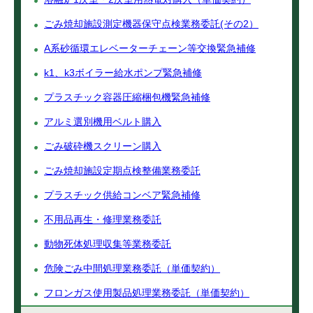
ごみ焼却施設測定機器保守点検業務委託(その2）
A系砂循環エレベーターチェーン等交換緊急補修
k1、k3ボイラー給水ポンプ緊急補修
プラスチック容器圧縮梱包機緊急補修
アルミ選別機用ベルト購入
ごみ破砕機スクリーン購入
ごみ焼却施設定期点検整備業務委託
プラスチック供給コンベア緊急補修
不用品再生・修理業務委託
動物死体処理収集等業務委託
危険ごみ中間処理業務委託（単価契約）
フロンガス使用製品処理業務委託（単価契約）