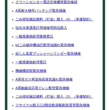
クリーンセンター電話交換機等緊急修繕
A系耐火物等パッチング緊急補修
ごみ焼却施設燃料（灯油）購入（4）（単価契約）
塩化水素濃度計用補修用部品購入
一般廃棄物処理業務委託
k1ごみ破砕機油圧配管油漏れ緊急補修
給じん装置プッシャーシリンダー緊急補修
一般廃棄物処理委託
機械機器類緊急補修
A系排ガス再加熱器蒸気漏れ緊急補修
A系触媒反応塔ドレン配管緊急補修
ごみ焼却施設燃料（灯油）購入（3）（単価契約）
リサイクル館入口2階自動扉駆動装置等緊急補修