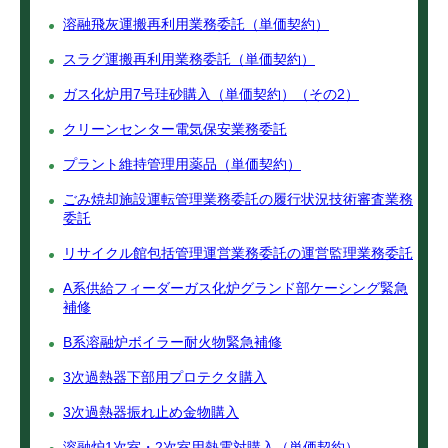
溶融飛灰運搬再利用業務委託（単価契約）
スラグ運搬再利用業務委託（単価契約）
ガス化炉用7号珪砂購入（単価契約）（その2）
クリーンセンター電気保安業務委託
プラント維持管理用薬品（単価契約）
ごみ焼却施設運転管理業務委託の履行状況技術審査業務
委託
リサイクル館包括管理運営業務委託の運営監理業務委託
A系供給フィーダーガス化炉グランド部ケーシング緊急
補修
B系溶融炉ボイラー耐火物緊急補修
3次過熱器下部用プロテクタ購入
3次過熱器振れ止め金物購入
溶融炉1次室・2次室用熱電対購入（単価契約）