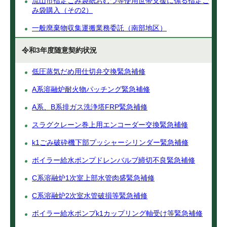
流山市指定ごみ袋紙おむつ等使用世帯支援に係る指定ご
み袋購入（その2）
一般廃棄物収集運搬業務委託（南部地区）
令和3年度随意契約状況
低圧蒸気だめ用仕切弁交換緊急補修
A系溶融炉耐火物パッチング緊急補修
A系、B系排ガス洗浄塔FRP緊急補修
スラグクレーン巻上用エンコーダー交換緊急補修
k1ごみ破砕機下部プッシャーシリンダー緊急補修
ボイラー給水ポンプドレンバルブ締切不良緊急補修
C系溶融炉1次室上部水管肉盛緊急補修
C系溶融炉2次室水管破損等緊急補修
ボイラー給水ポンプk1カップリング軸受け等緊急補修