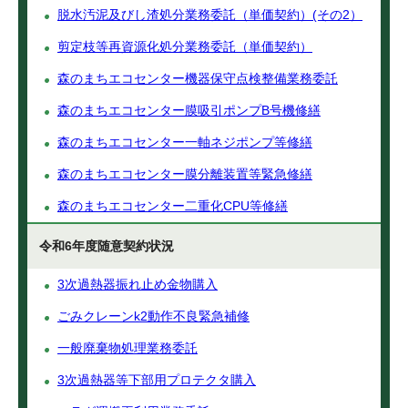
脱水汚泥及びし渣処分業務委託（単価契約）(その2）
剪定枝等再資源化処分業務委託（単価契約）
森のまちエコセンター機器保守点検整備業務委託
森のまちエコセンター膜吸引ポンプB号機修繕
森のまちエコセンター一軸ネジポンプ等修繕
森のまちエコセンター膜分離装置等緊急修繕
森のまちエコセンター二重化CPU等修繕
令和6年度随意契約状況
3次過熱器振れ止め金物購入
ごみクレーンk2動作不良緊急補修
一般廃棄物処理業務委託
3次過熱器等下部用プロテクタ購入