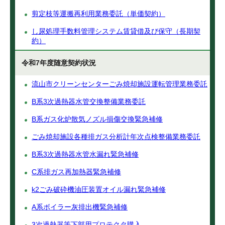
剪定枝等運搬再利用業務委託（単価契約）
し尿処理手数料管理システム賃貸借及び保守（長期契
約）
令和7年度随意契約状況
流山市クリーンセンターごみ焼却施設運転管理業務委託
B系3次過熱器水管交換整備業務委託
B系ガス化炉散気ノズル損傷交換緊急補修
ごみ焼却施設各種排ガス分析計年次点検整備業務委託
B系3次過熱器水管水漏れ緊急補修
C系排ガス再加熱器緊急補修
k2ごみ破砕機油圧装置オイル漏れ緊急補修
A系ボイラー灰排出機緊急補修
3次過熱器等下部用プロテクタ購入