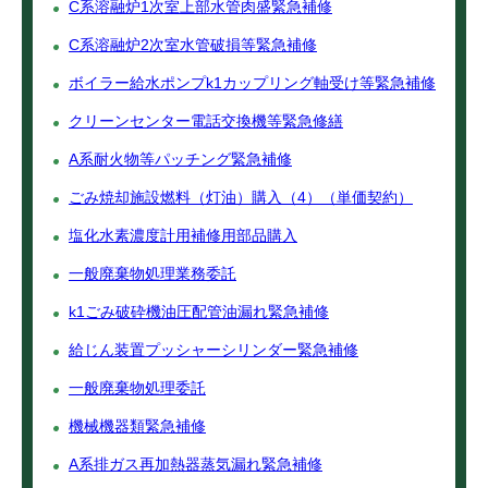
C系溶融炉1次室上部水管肉盛緊急補修
C系溶融炉2次室水管破損等緊急補修
ボイラー給水ポンプk1カップリング軸受け等緊急補修
クリーンセンター電話交換機等緊急修繕
A系耐火物等パッチング緊急補修
ごみ焼却施設燃料（灯油）購入（4）（単価契約）
塩化水素濃度計用補修用部品購入
一般廃棄物処理業務委託
k1ごみ破砕機油圧配管油漏れ緊急補修
給じん装置プッシャーシリンダー緊急補修
一般廃棄物処理委託
機械機器類緊急補修
A系排ガス再加熱器蒸気漏れ緊急補修