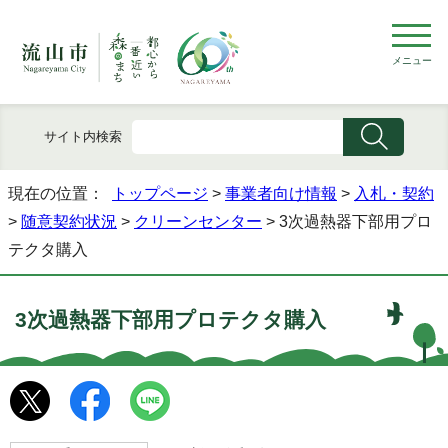
メニュー
サイト内検索
現在の位置：
トップページ
>
事業者向け情報
>
入札・契約
>
随意契約状況
>
クリーンセンター
> 3次過熱器下部用プロ
テクタ購入
3次過熱器下部用プロテクタ購入