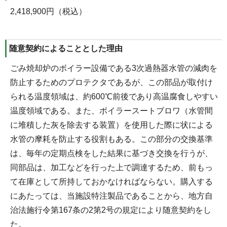
2,418,900円（税込）
随意契約によることとした理由
ごみ焼却炉のボイラー設備である3次過熱器水管の減肉を
防止するためのプロテクタであるが、この部品が取付け
られる温度領域は、約600℃前後であり高温腐食しやすい
温度領域である。また、ボイラースートブロワ（水管間
に堆積した灰を除去する装置）を使用した際に状による
水管の摩耗を防止する役割もある。この部分の交換基準
は、毎年の定期点検をした結果に基づき交換を行うが、
同部品は、加工などを行った上で調達するため、前もっ
て在庫として所持しておかなければならない。購入する
にあたっては、当施設特注製品であることから、地方自
治法施行令第167条の2第2号の規定により随意契約をし
た。