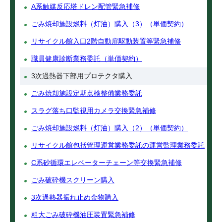
A系触媒反応塔ドレン配管緊急補修
ごみ焼却施設燃料（灯油）購入（3）（単価契約）
リサイクル館入口2階自動扉駆動装置等緊急補修
職員健康診断業務委託（単価契約）
3次過熱器下部用プロテクタ購入
ごみ焼却施設定期点検整備業務委託
スラグ落ち口監視用カメラ交換緊急補修
ごみ焼却施設燃料（灯油）購入（2）（単価契約）
リサイクル館包括管理運営業務委託の運営監理業務委託
C系砂循環エレベーターチェーン等交換緊急補修
ごみ破砕機スクリーン購入
3次過熱器振れ止め金物購入
粗大ごみ破砕機油圧装置緊急補修