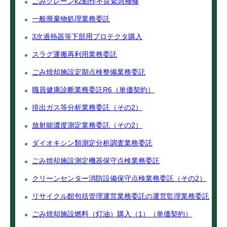
ごみクレーンk2動作不良緊急補修
一般廃棄物処理業務委託
3次過熱器等下部用プロテクタ購入
スラグ運搬再利用業務委託
ごみ焼却施設定期点検整備業務委託
職員健康診断業務委託R6（単価契約）
排出ガス等分析業務委託（その2）
放射能濃度測定業務委託（その2）
ダイオキシン類測定分析調査業務委託
ごみ焼却施設測定機器保守点検業務委託
クリーンセンター消防設備保守点検業務委託（その2）
リサイクル館包括管理運営業務委託の運営監理業務委託
ごみ焼却施設燃料（灯油）購入（1）（単価契約）