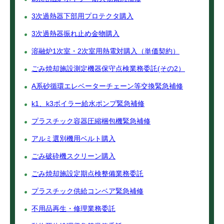
3次過熱器下部用プロテクタ購入
3次過熱器振れ止め金物購入
溶融炉1次室・2次室用熱電対購入（単価契約）
ごみ焼却施設測定機器保守点検業務委託(その2）
A系砂循環エレベーターチェーン等交換緊急補修
k1、k3ボイラー給水ポンプ緊急補修
プラスチック容器圧縮梱包機緊急補修
アルミ選別機用ベルト購入
ごみ破砕機スクリーン購入
ごみ焼却施設定期点検整備業務委託
プラスチック供給コンベア緊急補修
不用品再生・修理業務委託