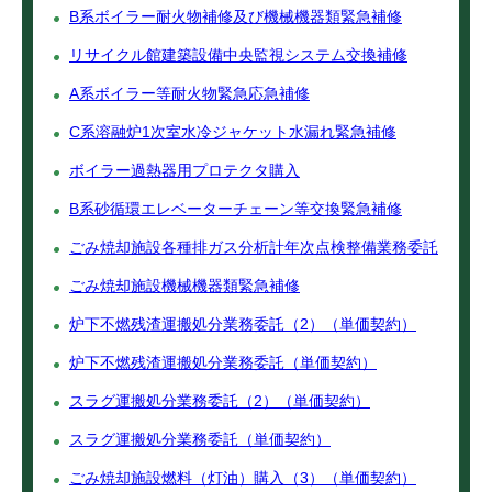
B系ボイラー耐火物補修及び機械機器類緊急補修
リサイクル館建築設備中央監視システム交換補修
A系ボイラー等耐火物緊急応急補修
C系溶融炉1次室水冷ジャケット水漏れ緊急補修
ボイラー過熱器用プロテクタ購入
B系砂循環エレベーターチェーン等交換緊急補修
ごみ焼却施設各種排ガス分析計年次点検整備業務委託
ごみ焼却施設機械機器類緊急補修
炉下不燃残渣運搬処分業務委託（2）（単価契約）
炉下不燃残渣運搬処分業務委託（単価契約）
スラグ運搬処分業務委託（2）（単価契約）
スラグ運搬処分業務委託（単価契約）
ごみ焼却施設燃料（灯油）購入（3）（単価契約）