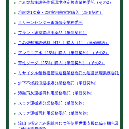
ごみ焼却施設等作業環境測定検査業務委託（その2）
溶融炉1次室・2次室用熱電対購入（単価契約）
クリーンセンター電気保安業務委託
プラント維持管理用薬品（単価契約）
ごみ焼却施設燃料（灯油）購入（1）（単価契約）
アンモニア水（25%）購入（単価契約）（その2）
苛性ソーダ（25%）購入（単価契約）（その2）
リサイクル館包括管理運営業務委託の運営監理業務委託
炉下不燃残渣運搬処分業務委託（単価契約）
溶融飛灰運搬再利用業務委託（単価契約）
スラグ運搬処分業務委託（単価契約）
スラグ運搬再利用業務委託（単価契約）
流山市指定ごみ袋紙おむつ等使用世帯支援に係る梱包及
び配送業務委託