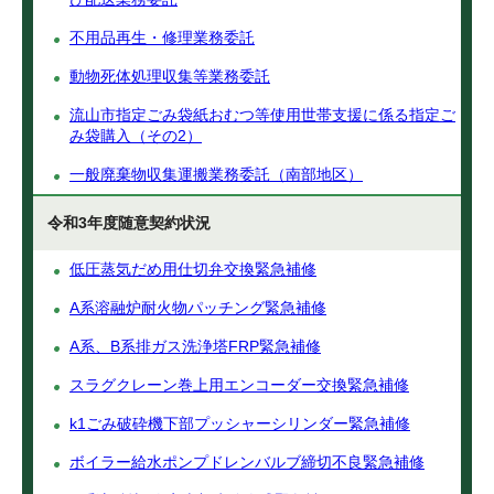
不用品再生・修理業務委託
動物死体処理収集等業務委託
流山市指定ごみ袋紙おむつ等使用世帯支援に係る指定ご
み袋購入（その2）
一般廃棄物収集運搬業務委託（南部地区）
令和3年度随意契約状況
低圧蒸気だめ用仕切弁交換緊急補修
A系溶融炉耐火物パッチング緊急補修
A系、B系排ガス洗浄塔FRP緊急補修
スラグクレーン巻上用エンコーダー交換緊急補修
k1ごみ破砕機下部プッシャーシリンダー緊急補修
ボイラー給水ポンプドレンバルブ締切不良緊急補修