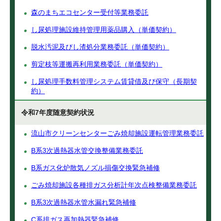
森のまちエコセンター受付等業務委託
し尿処理施設維持管理用薬品購入（単価契約）
脱水汚泥及びし渣処分業務委託（単価契約）
剪定枝等運搬再利用業務委託（単価契約）
し尿処理手数料管理システム賃貸借及び保守（長期契
約）
令和7年度随意契約状況
流山市クリーンセンターごみ焼却施設運転管理業務委託
B系3次過熱器水管交換整備業務委託
B系ガス化炉散気ノズル損傷交換緊急補修
ごみ焼却施設各種排ガス分析計年次点検整備業務委託
B系3次過熱器水管水漏れ緊急補修
C系排ガス再加熱器緊急補修