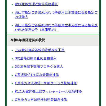
動物死体処理収集等業務委託
流山市指定ごみ袋紙おむつ等使用世帯支援に係る指定ご
み袋購入
流山市指定ごみ袋紙おむつ等使用世帯支援に係る梱包及
び配送業務委託（単価契約）
令和4年度随意契約状況
ごみ焼却施設基幹的設備改良工事
3次過熱器振れ止め金物購入
3次過熱器下部用プロテクタ購入
C系溶融炉1次室水管緊急補修
C系排ガス洗浄塔FRP部クラック緊急補修
K1ごみ破砕機上部プッシャーレール緊急補修
C系排ガス再加熱器加熱管緊急補修