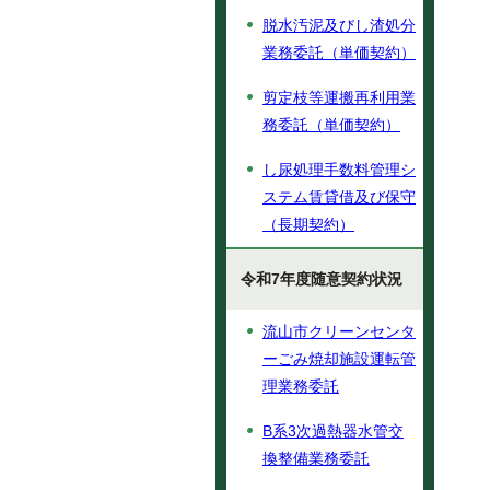
脱水汚泥及びし渣処分
業務委託（単価契約）
剪定枝等運搬再利用業
務委託（単価契約）
し尿処理手数料管理シ
ステム賃貸借及び保守
（長期契約）
令和7年度随意契約状況
流山市クリーンセンタ
ーごみ焼却施設運転管
理業務委託
B系3次過熱器水管交
換整備業務委託