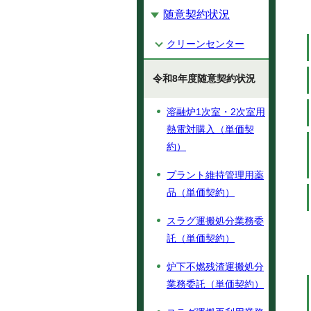
随意契約状況
クリーンセンター
令和8年度随意契約状況
溶融炉1次室・2次室用
熱電対購入（単価契
約）
プラント維持管理用薬
品（単価契約）
スラグ運搬処分業務委
託（単価契約）
炉下不燃残渣運搬処分
業務委託（単価契約）