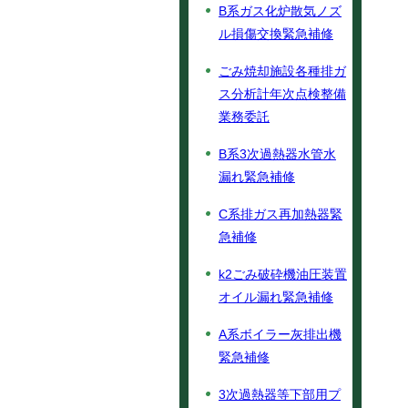
B系ガス化炉散気ノズ
ル損傷交換緊急補修
ごみ焼却施設各種排ガ
ス分析計年次点検整備
業務委託
B系3次過熱器水管水
漏れ緊急補修
C系排ガス再加熱器緊
急補修
k2ごみ破砕機油圧装置
オイル漏れ緊急補修
A系ボイラー灰排出機
緊急補修
3次過熱器等下部用プ