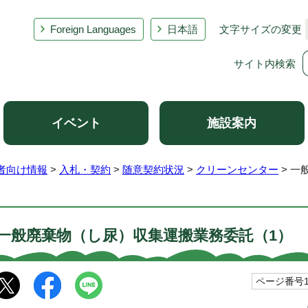
Foreign Languages
日本語
文字サイズの変更
サイト内検索
イベント
施設案内
者向け情報
>
入札・契約
>
随意契約状況
>
クリーンセンター
> 一
一般廃棄物（し尿）収集運搬業務委託（1）
ページ番号10