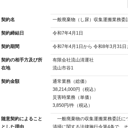
契約名
一般廃棄物（し尿）収集運搬業務委
契約締結日
令和7年4月1日
契約期間
令和7年4月1日から 令和8年3月31
契約の相手方及び所
有限会社流山清運社
在地
流山市谷1
契約金額
通常業務（総価）
38,214,000円（税込）
災害時業務（単価）
3,850円/件（税込）
随意契約によること
一般廃棄物の収集運搬業務委託に
とした理由
清掃に関する法律施行令第4条で、