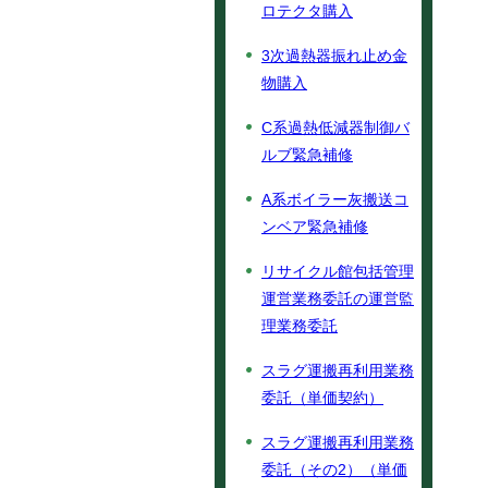
ロテクタ購入
3次過熱器振れ止め金
物購入
C系過熱低減器制御バ
ルブ緊急補修
A系ボイラー灰搬送コ
ンベア緊急補修
リサイクル館包括管理
運営業務委託の運営監
理業務委託
スラグ運搬再利用業務
委託（単価契約）
スラグ運搬再利用業務
委託（その2）（単価