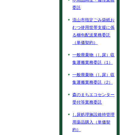
不用品再生・修理業務
委託
流山市指定ごみ袋紙お
むつ使用世帯支援に係
る梱包配送業務委託
（単価契約）
一般廃棄物（し尿）収
集運搬業務委託（1）
一般廃棄物（し尿）収
集運搬業務委託（2）
森のまちエコセンター
受付等業務委託
し尿処理施設維持管理
用薬品購入（単価契
約）