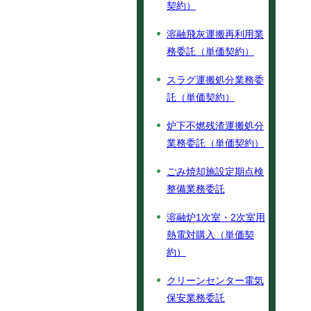
契約）
溶融飛灰運搬再利用業
務委託（単価契約）
スラグ運搬処分業務委
託（単価契約）
炉下不燃残渣運搬処分
業務委託（単価契約）
ごみ焼却施設定期点検
整備業務委託
溶融炉1次室・2次室用
熱電対購入（単価契
約）
クリーンセンター電気
保安業務委託