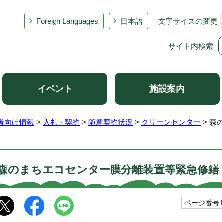
Foreign Languages
日本語
文字サイズの変更
サイト内検索
イベント
施設案内
者向け情報
>
入札・契約
>
随意契約状況
>
クリーンセンター
> 森
森のまちエコセンター膜分離装置等緊急修繕
ページ番号10