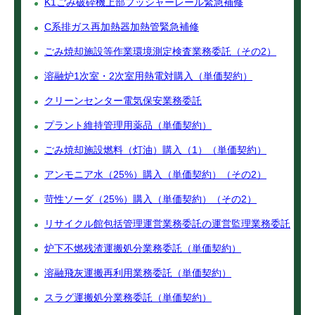
K1ごみ破砕機上部プッシャーレール緊急補修
C系排ガス再加熱器加熱管緊急補修
ごみ焼却施設等作業環境測定検査業務委託（その2）
溶融炉1次室・2次室用熱電対購入（単価契約）
クリーンセンター電気保安業務委託
プラント維持管理用薬品（単価契約）
ごみ焼却施設燃料（灯油）購入（1）（単価契約）
アンモニア水（25%）購入（単価契約）（その2）
苛性ソーダ（25%）購入（単価契約）（その2）
リサイクル館包括管理運営業務委託の運営監理業務委託
炉下不燃残渣運搬処分業務委託（単価契約）
溶融飛灰運搬再利用業務委託（単価契約）
スラグ運搬処分業務委託（単価契約）