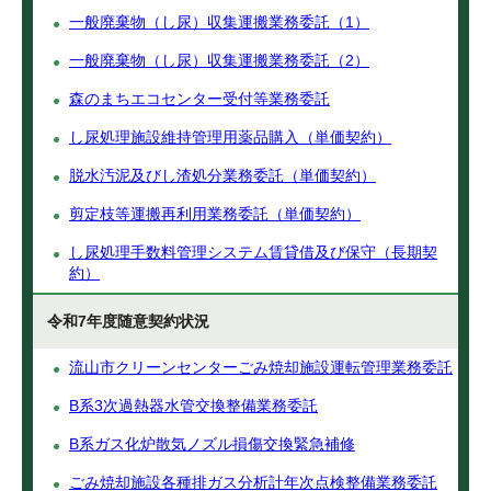
一般廃棄物（し尿）収集運搬業務委託（1）
一般廃棄物（し尿）収集運搬業務委託（2）
森のまちエコセンター受付等業務委託
し尿処理施設維持管理用薬品購入（単価契約）
脱水汚泥及びし渣処分業務委託（単価契約）
剪定枝等運搬再利用業務委託（単価契約）
し尿処理手数料管理システム賃貸借及び保守（長期契
約）
令和7年度随意契約状況
流山市クリーンセンターごみ焼却施設運転管理業務委託
B系3次過熱器水管交換整備業務委託
B系ガス化炉散気ノズル損傷交換緊急補修
ごみ焼却施設各種排ガス分析計年次点検整備業務委託