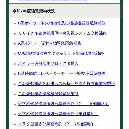
令和2年度随意契約状況
B系ボイラー耐火物補修及び機械機器類緊急補修
リサイクル館建築設備中央監視システム交換補修
A系ボイラー等耐火物緊急応急補修
C系溶融炉1次室水冷ジャケット水漏れ緊急補修
ボイラー過熱器用プロテクタ購入
B系砂循環エレベーターチェーン等交換緊急補修
ごみ焼却施設各種排ガス分析計年次点検整備業務委託
ごみ焼却施設機械機器類緊急補修
炉下不燃残渣運搬処分業務委託（2）（単価契約）
炉下不燃残渣運搬処分業務委託（単価契約）
スラグ運搬処分業務委託（2）（単価契約）