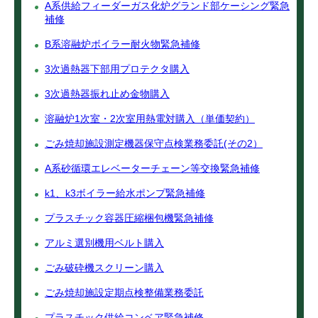
A系供給フィーダーガス化炉グランド部ケーシング緊急
補修
B系溶融炉ボイラー耐火物緊急補修
3次過熱器下部用プロテクタ購入
3次過熱器振れ止め金物購入
溶融炉1次室・2次室用熱電対購入（単価契約）
ごみ焼却施設測定機器保守点検業務委託(その2）
A系砂循環エレベーターチェーン等交換緊急補修
k1、k3ボイラー給水ポンプ緊急補修
プラスチック容器圧縮梱包機緊急補修
アルミ選別機用ベルト購入
ごみ破砕機スクリーン購入
ごみ焼却施設定期点検整備業務委託
プラスチック供給コンベア緊急補修