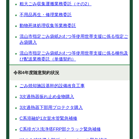
粗大ごみ収集運搬業務委託（その2）
不用品再生・修理業務委託
動物死体処理収集等業務委託
流山市指定ごみ袋紙おむつ等使用世帯支援に係る指定ご
み袋購入
流山市指定ごみ袋紙おむつ等使用世帯支援に係る梱包及
び配送業務委託（単価契約）
令和4年度随意契約状況
ごみ焼却施設基幹的設備改良工事
3次過熱器振れ止め金物購入
3次過熱器下部用プロテクタ購入
C系溶融炉1次室水管緊急補修
C系排ガス洗浄塔FRP部クラック緊急補修