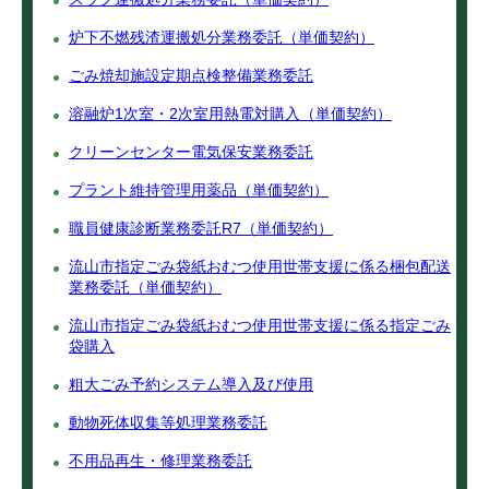
炉下不燃残渣運搬処分業務委託（単価契約）
ごみ焼却施設定期点検整備業務委託
溶融炉1次室・2次室用熱電対購入（単価契約）
クリーンセンター電気保安業務委託
プラント維持管理用薬品（単価契約）
職員健康診断業務委託R7（単価契約）
流山市指定ごみ袋紙おむつ使用世帯支援に係る梱包配送
業務委託（単価契約）
流山市指定ごみ袋紙おむつ使用世帯支援に係る指定ごみ
袋購入
粗大ごみ予約システム導入及び使用
動物死体収集等処理業務委託
不用品再生・修理業務委託