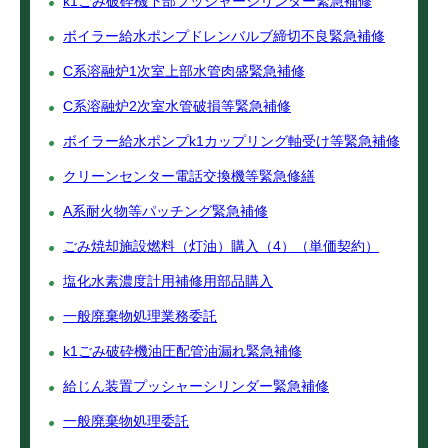
k1ごみ破砕機下部プッシャーシリンダー緊急補修
ボイラー給水ポンプドレンバルブ締切不良緊急補修
C系溶融炉1次室上部水管肉盛緊急補修
C系溶融炉2次室水管破損等緊急補修
ボイラー給水ポンプk1カップリング軸受け等緊急補修
クリーンセンター電話交換機等緊急修繕
A系耐火物等パッチング緊急補修
ごみ焼却施設燃料（灯油）購入（4）（単価契約）
塩化水素濃度計用補修用部品購入
一般廃棄物処理業務委託
k1ごみ破砕機油圧配管油漏れ緊急補修
給じん装置プッシャーシリンダー緊急補修
一般廃棄物処理委託