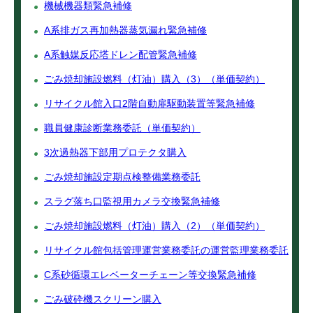
機械機器類緊急補修
A系排ガス再加熱器蒸気漏れ緊急補修
A系触媒反応塔ドレン配管緊急補修
ごみ焼却施設燃料（灯油）購入（3）（単価契約）
リサイクル館入口2階自動扉駆動装置等緊急補修
職員健康診断業務委託（単価契約）
3次過熱器下部用プロテクタ購入
ごみ焼却施設定期点検整備業務委託
スラグ落ち口監視用カメラ交換緊急補修
ごみ焼却施設燃料（灯油）購入（2）（単価契約）
リサイクル館包括管理運営業務委託の運営監理業務委託
C系砂循環エレベーターチェーン等交換緊急補修
ごみ破砕機スクリーン購入