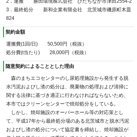
2．運搬 勝田環境株式会社 ひたちなか市津田2554-2
3．最終処分 新和企業有限会社 北茨城市磯原町木皿
824
契約金額
運搬費(1回/日) 50,500円（税抜）
処分費(t当たり) 28,000円（税抜）
随意契約によることとした理由
森のまちエコセンターのし尿処理施設から発生する脱
水汚泥およびし渣の処分は、廃棄物の処理および清掃に
関する法律に基づき適正に行わなければならないため、
本市ではクリーンセンターで焼却処分をしている。
しかし、焼却施設のオーバーホール等の対応策とし
て、平成17年から最終処分場のある北茨城市と脱水汚泥
およびし渣の処分について協定書を締結し、焼却施設が