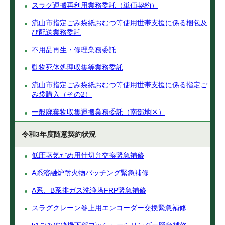
スラグ運搬再利用業務委託（単価契約）
流山市指定ごみ袋紙おむつ等使用世帯支援に係る梱包及
び配送業務委託
不用品再生・修理業務委託
動物死体処理収集等業務委託
流山市指定ごみ袋紙おむつ等使用世帯支援に係る指定ご
み袋購入（その2）
一般廃棄物収集運搬業務委託（南部地区）
令和3年度随意契約状況
低圧蒸気だめ用仕切弁交換緊急補修
A系溶融炉耐火物パッチング緊急補修
A系、B系排ガス洗浄塔FRP緊急補修
スラグクレーン巻上用エンコーダー交換緊急補修