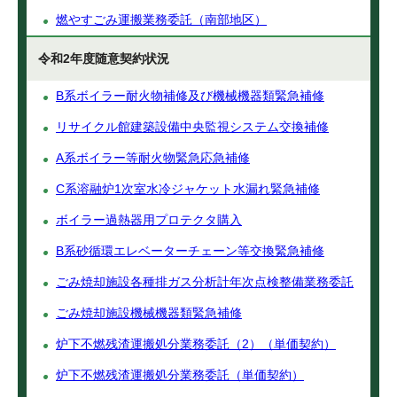
燃やすごみ運搬業務委託（南部地区）
令和2年度随意契約状況
B系ボイラー耐火物補修及び機械機器類緊急補修
リサイクル館建築設備中央監視システム交換補修
A系ボイラー等耐火物緊急応急補修
C系溶融炉1次室水冷ジャケット水漏れ緊急補修
ボイラー過熱器用プロテクタ購入
B系砂循環エレベーターチェーン等交換緊急補修
ごみ焼却施設各種排ガス分析計年次点検整備業務委託
ごみ焼却施設機械機器類緊急補修
炉下不燃残渣運搬処分業務委託（2）（単価契約）
炉下不燃残渣運搬処分業務委託（単価契約）