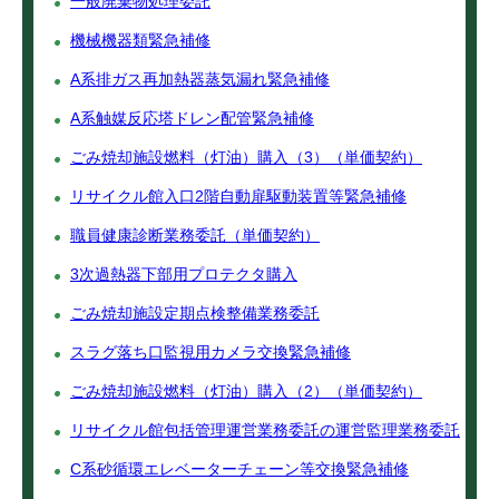
一般廃棄物処理委託
機械機器類緊急補修
A系排ガス再加熱器蒸気漏れ緊急補修
A系触媒反応塔ドレン配管緊急補修
ごみ焼却施設燃料（灯油）購入（3）（単価契約）
リサイクル館入口2階自動扉駆動装置等緊急補修
職員健康診断業務委託（単価契約）
3次過熱器下部用プロテクタ購入
ごみ焼却施設定期点検整備業務委託
スラグ落ち口監視用カメラ交換緊急補修
ごみ焼却施設燃料（灯油）購入（2）（単価契約）
リサイクル館包括管理運営業務委託の運営監理業務委託
C系砂循環エレベーターチェーン等交換緊急補修