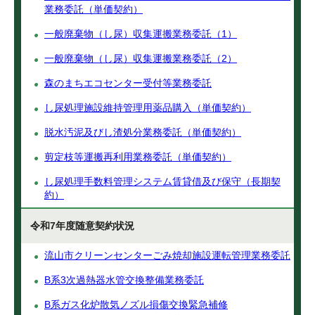
業務委託（単価契約）
一般廃棄物（し尿）収集運搬業務委託（1）
一般廃棄物（し尿）収集運搬業務委託（2）
森のまちエコセンター受付等業務委託
し尿処理施設維持管理用薬品購入（単価契約）
脱水汚泥及びし渣処分業務委託（単価契約）
剪定枝等運搬再利用業務委託（単価契約）
し尿処理手数料管理システム賃貸借及び保守（長期契
約）
令和7年度随意契約状況
流山市クリーンセンターごみ焼却施設運転管理業務委託
B系3次過熱器水管交換整備業務委託
B系ガス化炉散気ノズル損傷交換緊急補修