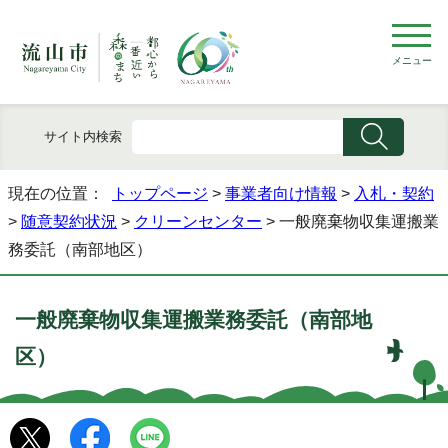
メニュー
サイト内検索
現在の位置：
トップページ
>
事業者向け情報
>
入札・契約
>
随意契約状況
>
クリーンセンター
> 一般廃棄物収集運搬業
務委託（南部地区）
一般廃棄物収集運搬業務委託（南部地
区）