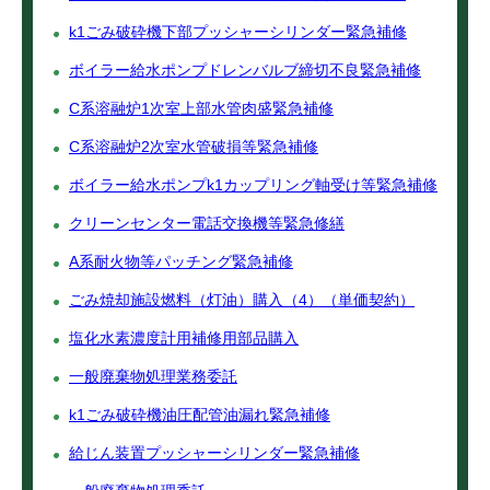
k1ごみ破砕機下部プッシャーシリンダー緊急補修
ボイラー給水ポンプドレンバルブ締切不良緊急補修
C系溶融炉1次室上部水管肉盛緊急補修
C系溶融炉2次室水管破損等緊急補修
ボイラー給水ポンプk1カップリング軸受け等緊急補修
クリーンセンター電話交換機等緊急修繕
A系耐火物等パッチング緊急補修
ごみ焼却施設燃料（灯油）購入（4）（単価契約）
塩化水素濃度計用補修用部品購入
一般廃棄物処理業務委託
k1ごみ破砕機油圧配管油漏れ緊急補修
給じん装置プッシャーシリンダー緊急補修