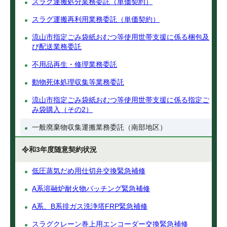
スラグ運搬処分業務委託（単価契約）
スラグ運搬再利用業務委託（単価契約）
流山市指定ごみ袋紙おむつ等使用世帯支援に係る梱包及
び配送業務委託
不用品再生・修理業務委託
動物死体処理収集等業務委託
流山市指定ごみ袋紙おむつ等使用世帯支援に係る指定ご
み袋購入（その2）
一般廃棄物収集運搬業務委託（南部地区）
令和3年度随意契約状況
低圧蒸気だめ用仕切弁交換緊急補修
A系溶融炉耐火物パッチング緊急補修
A系、B系排ガス洗浄塔FRP緊急補修
スラグクレーン巻上用エンコーダー交換緊急補修