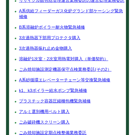
リサイクル館包括管理運営業務委託の運営監理業務委託
A系供給フィーダーガス化炉グランド部ケーシング緊急
補修
B系溶融炉ボイラー耐火物緊急補修
3次過熱器下部用プロテクタ購入
3次過熱器振れ止め金物購入
溶融炉1次室・2次室用熱電対購入（単価契約）
ごみ焼却施設測定機器保守点検業務委託(その2）
A系砂循環エレベーターチェーン等交換緊急補修
k1、k3ボイラー給水ポンプ緊急補修
プラスチック容器圧縮梱包機緊急補修
アルミ選別機用ベルト購入
ごみ破砕機スクリーン購入
ごみ焼却施設定期点検整備業務委託