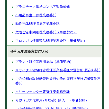
プラスチック供給コンベア緊急補修
不用品再生・修理業務委託
動物死体処理収集等業務委託
危険ごみ中間処理業務委託（単価契約）
フロンガス使用製品処理業務委託（単価契約）
令和元年度随意契約状況
プラント維持管理用薬品（単価契約）
リサイクル館包括管理運営業務委託の運営監理業務委託
ごみ焼却施設運転管理業務委託の履行状況技術審査業務
委託
クリーンセンター電気保安業務委託
ろ砂（ガス化炉用7号珪砂）購入 （単価契約）
ごみ焼却施設燃料（灯油）購入（4）(単価契約）