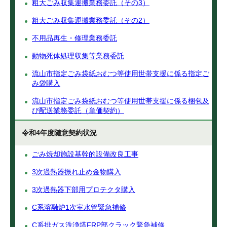
粗大ごみ収集運搬業務委託（その3）
粗大ごみ収集運搬業務委託（その2）
不用品再生・修理業務委託
動物死体処理収集等業務委託
流山市指定ごみ袋紙おむつ等使用世帯支援に係る指定ご
み袋購入
流山市指定ごみ袋紙おむつ等使用世帯支援に係る梱包及
び配送業務委託（単価契約）
令和4年度随意契約状況
ごみ焼却施設基幹的設備改良工事
3次過熱器振れ止め金物購入
3次過熱器下部用プロテクタ購入
C系溶融炉1次室水管緊急補修
C系排ガス洗浄塔FRP部クラック緊急補修