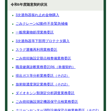
令和6年度随意契約状況
3次過熱器振れ止め金物購入
ごみクレーンk2動作不良緊急補修
一般廃棄物処理業務委託
3次過熱器等下部用プロテクタ購入
スラグ運搬再利用業務委託
ごみ焼却施設定期点検整備業務委託
職員健康診断業務委託R6（単価契約）
排出ガス等分析業務委託（その2）
放射能濃度測定業務委託（その2）
ダイオキシン類測定分析調査業務委託
ごみ焼却施設測定機器保守点検業務委託
クリーンセンター消防設備保守点検業務委託（その2）