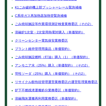
K1ごみ破砕機上部プッシャーレール緊急補修
C系排ガス再加熱器加熱管緊急補修
ごみ焼却施設等作業環境測定検査業務委託（その2）
溶融炉1次室・2次室用熱電対購入（単価契約）
クリーンセンター電気保安業務委託
プラント維持管理用薬品（単価契約）
ごみ焼却施設燃料（灯油）購入（1）（単価契約）
アンモニア水（25%）購入（単価契約）（その2）
苛性ソーダ（25%）購入（単価契約）（その2）
リサイクル館包括管理運営業務委託の運営監理業務委託
炉下不燃残渣運搬処分業務委託（単価契約）
溶融飛灰運搬再利用業務委託（単価契約）