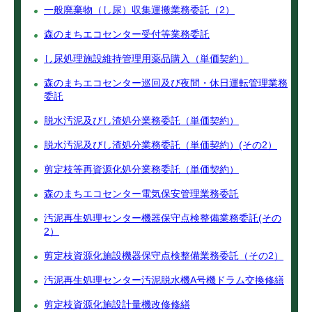
一般廃棄物（し尿）収集運搬業務委託（2）
森のまちエコセンター受付等業務委託
し尿処理施設維持管理用薬品購入（単価契約）
森のまちエコセンター巡回及び夜間・休日運転管理業務
委託
脱水汚泥及びし渣処分業務委託（単価契約）
脱水汚泥及びし渣処分業務委託（単価契約）(その2）
剪定枝等再資源化処分業務委託（単価契約）
森のまちエコセンター電気保安管理業務委託
汚泥再生処理センター機器保守点検整備業務委託(その
2）
剪定枝資源化施設機器保守点検整備業務委託（その2）
汚泥再生処理センター汚泥脱水機A号機ドラム交換修繕
剪定枝資源化施設計量機改修修繕