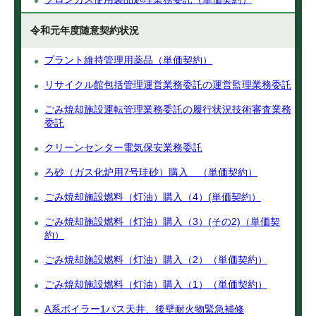
令和元年度随意契約状況
プラント維持管理用薬品（単価契約）
リサイクル館包括管理運営業務委託の運営監理業務委託
ごみ焼却施設運転管理業務委託の履行状況技術審査業務
委託
クリーンセンター電気保安業務委託
ろ砂（ガス化炉用7号珪砂）購入 （単価契約）
ごみ焼却施設燃料（灯油）購入（4）(単価契約）
ごみ焼却施設燃料（灯油）購入（3）(その2)（単価契
約）
ごみ焼却施設燃料（灯油）購入（2）（単価契約）
ごみ焼却施設燃料（灯油）購入（1）（単価契約）
A系ボイラー1パス天井、後壁耐火物緊急補修