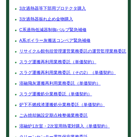
3次過熱器等下部用プロテクタ購入
3次過熱器振れ止め金物購入
C系過熱低減器制御バルブ緊急補修
A系ボイラー灰搬送コンベア緊急補修
リサイクル館包括管理運営業務委託の運営監理業務委託
スラグ運搬再利用業務委託（単価契約）
スラグ運搬再利用業務委託（その2）（単価契約）
溶融飛灰運搬再利用業務委託（単価契約）
スラグ運搬処分業務委託（単価契約）
炉下不燃残渣運搬処分業務委託（単価契約）
ごみ焼却施設定期点検整備業務委託
溶融炉1次室・2次室用熱電対購入（単価契約）
クリーンセンター電気保安業務委託