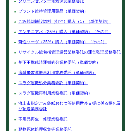
クリーンセンター電気保安業務委託
プラント維持管理用薬品（単価契約）
ごみ焼却施設燃料（灯油）購入（1）（単価契約）
アンモニア水（25%）購入（単価契約）（その2）
苛性ソーダ（25%）購入（単価契約）（その2）
リサイクル館包括管理運営業務委託の運営監理業務委託
炉下不燃残渣運搬処分業務委託（単価契約）
溶融飛灰運搬再利用業務委託（単価契約）
スラグ運搬処分業務委託（単価契約）
スラグ運搬再利用業務委託（単価契約）
流山市指定ごみ袋紙おむつ等使用世帯支援に係る梱包及
び配送業務委託
不用品再生・修理業務委託
動物死体処理収集等業務委託