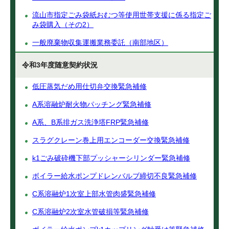
流山市指定ごみ袋紙おむつ等使用世帯支援に係る指定ご
み袋購入（その2）
一般廃棄物収集運搬業務委託（南部地区）
令和3年度随意契約状況
低圧蒸気だめ用仕切弁交換緊急補修
A系溶融炉耐火物パッチング緊急補修
A系、B系排ガス洗浄塔FRP緊急補修
スラグクレーン巻上用エンコーダー交換緊急補修
k1ごみ破砕機下部プッシャーシリンダー緊急補修
ボイラー給水ポンプドレンバルブ締切不良緊急補修
C系溶融炉1次室上部水管肉盛緊急補修
C系溶融炉2次室水管破損等緊急補修