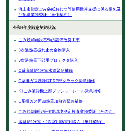
流山市指定ごみ袋紙おむつ等使用世帯支援に係る梱包及
び配送業務委託（単価契約）
令和4年度随意契約状況
ごみ焼却施設基幹的設備改良工事
3次過熱器振れ止め金物購入
3次過熱器下部用プロテクタ購入
C系溶融炉1次室水管緊急補修
C系排ガス洗浄塔FRP部クラック緊急補修
K1ごみ破砕機上部プッシャーレール緊急補修
C系排ガス再加熱器加熱管緊急補修
ごみ焼却施設等作業環境測定検査業務委託（その2）
溶融炉1次室・2次室用熱電対購入（単価契約）