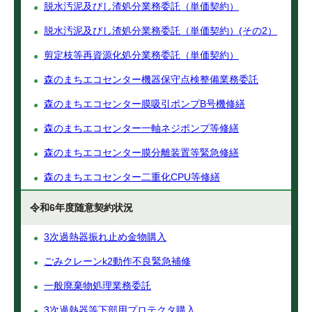
脱水汚泥及びし渣処分業務委託（単価契約）
脱水汚泥及びし渣処分業務委託（単価契約）(その2）
剪定枝等再資源化処分業務委託（単価契約）
森のまちエコセンター機器保守点検整備業務委託
森のまちエコセンター膜吸引ポンプB号機修繕
森のまちエコセンター一軸ネジポンプ等修繕
森のまちエコセンター膜分離装置等緊急修繕
森のまちエコセンター二重化CPU等修繕
令和6年度随意契約状況
3次過熱器振れ止め金物購入
ごみクレーンk2動作不良緊急補修
一般廃棄物処理業務委託
3次過熱器等下部用プロテクタ購入