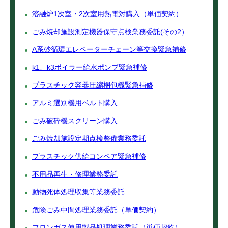
溶融炉1次室・2次室用熱電対購入（単価契約）
ごみ焼却施設測定機器保守点検業務委託(その2）
A系砂循環エレベーターチェーン等交換緊急補修
k1、k3ボイラー給水ポンプ緊急補修
プラスチック容器圧縮梱包機緊急補修
アルミ選別機用ベルト購入
ごみ破砕機スクリーン購入
ごみ焼却施設定期点検整備業務委託
プラスチック供給コンベア緊急補修
不用品再生・修理業務委託
動物死体処理収集等業務委託
危険ごみ中間処理業務委託（単価契約）
フロンガス使用製品処理業務委託（単価契約）