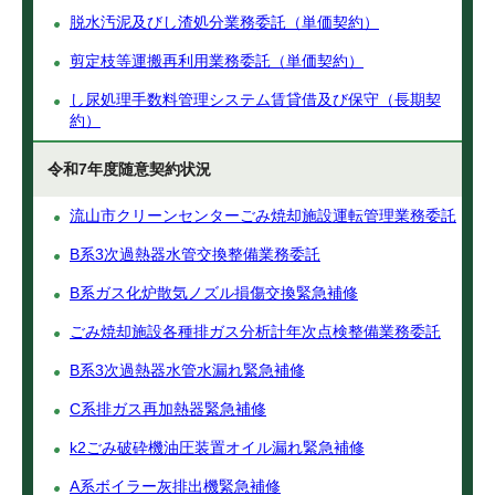
脱水汚泥及びし渣処分業務委託（単価契約）
剪定枝等運搬再利用業務委託（単価契約）
し尿処理手数料管理システム賃貸借及び保守（長期契
約）
令和7年度随意契約状況
流山市クリーンセンターごみ焼却施設運転管理業務委託
B系3次過熱器水管交換整備業務委託
B系ガス化炉散気ノズル損傷交換緊急補修
ごみ焼却施設各種排ガス分析計年次点検整備業務委託
B系3次過熱器水管水漏れ緊急補修
C系排ガス再加熱器緊急補修
k2ごみ破砕機油圧装置オイル漏れ緊急補修
A系ボイラー灰排出機緊急補修