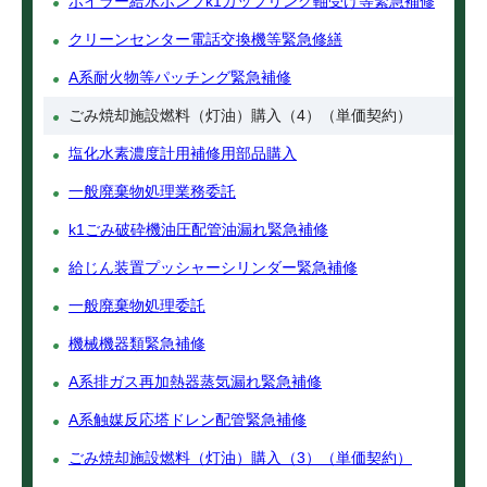
ボイラー給水ポンプk1カップリング軸受け等緊急補修
クリーンセンター電話交換機等緊急修繕
A系耐火物等パッチング緊急補修
ごみ焼却施設燃料（灯油）購入（4）（単価契約）
塩化水素濃度計用補修用部品購入
一般廃棄物処理業務委託
k1ごみ破砕機油圧配管油漏れ緊急補修
給じん装置プッシャーシリンダー緊急補修
一般廃棄物処理委託
機械機器類緊急補修
A系排ガス再加熱器蒸気漏れ緊急補修
A系触媒反応塔ドレン配管緊急補修
ごみ焼却施設燃料（灯油）購入（3）（単価契約）