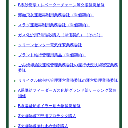
B系砂循環エレベーターチェーン等交換緊急補修
溶融飛灰運搬再利用業務委託（単価契約）
スラグ運搬再利用業務委託（単価契約）
ガス化炉用7号珪砂購入（単価契約）（その2）
クリーンセンター電気保安業務委託
プラント維持管理用薬品（単価契約）
ごみ焼却施設運転管理業務委託の履行状況技術審査業務
委託
リサイクル館包括管理運営業務委託の運営監理業務委託
A系供給フィーダーガス化炉グランド部ケーシング緊急
補修
B系溶融炉ボイラー耐火物緊急補修
3次過熱器下部用プロテクタ購入
3次過熱器振れ止め金物購入