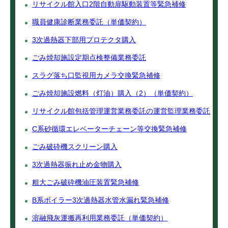
リサイクル館入口2階自動扉駆動装置等緊急補修
職員健康診断業務委託（単価契約）
3次過熱器下部用プロテクタ購入
ごみ焼却施設定期点検整備業務委託
スラグ落ち口監視用カメラ交換緊急補修
ごみ焼却施設燃料（灯油）購入（2）（単価契約）
リサイクル館包括管理運営業務委託の運営監理業務委託
C系砂循環エレベーターチェーン等交換緊急補修
ごみ破砕機スクリーン購入
3次過熱器振れ止め金物購入
粗大ごみ破砕機油圧装置緊急補修
B系ボイラー3次過熱器水管水漏れ緊急補修
溶融飛灰運搬再利用業務委託（単価契約）