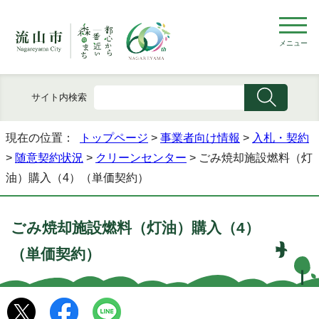
メニュー
サイト内検索
現在の位置：
トップページ
>
事業者向け情報
>
入札・契約
>
随意契約状況
>
クリーンセンター
> ごみ焼却施設燃料（灯
油）購入（4）（単価契約）
ごみ焼却施設燃料（灯油）購入（4）
（単価契約）