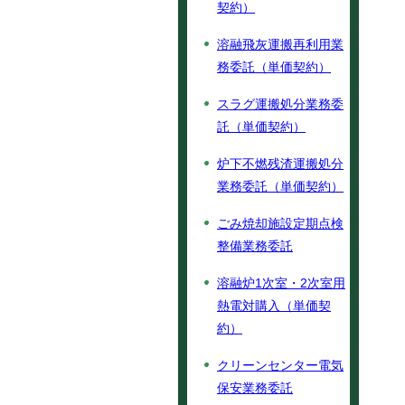
契約）
溶融飛灰運搬再利用業
務委託（単価契約）
スラグ運搬処分業務委
託（単価契約）
炉下不燃残渣運搬処分
業務委託（単価契約）
ごみ焼却施設定期点検
整備業務委託
溶融炉1次室・2次室用
熱電対購入（単価契
約）
クリーンセンター電気
保安業務委託