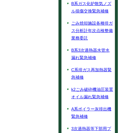
B系ガス化炉散気ノズ
ル損傷交換緊急補修
ごみ焼却施設各種排ガ
ス分析計年次点検整備
業務委託
B系3次過熱器水管水
漏れ緊急補修
C系排ガス再加熱器緊
急補修
k2ごみ破砕機油圧装置
オイル漏れ緊急補修
A系ボイラー灰排出機
緊急補修
3次過熱器等下部用プ