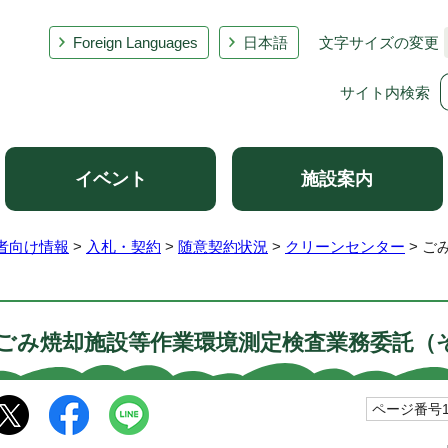
Foreign Languages
日本語
文字サイズの変更
サイト内検索
イベント
施設案内
者向け情報
>
入札・契約
>
随意契約状況
>
クリーンセンター
> ご
ごみ焼却施設等作業環境測定検査業務委託（
ページ番号10