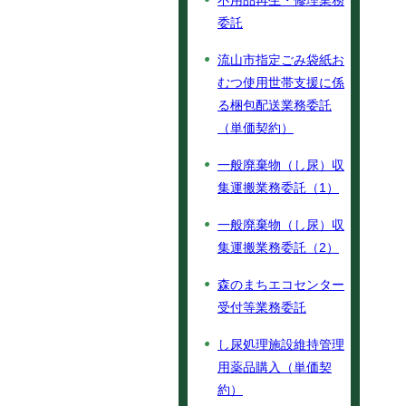
不用品再生・修理業務
委託
流山市指定ごみ袋紙お
むつ使用世帯支援に係
る梱包配送業務委託
（単価契約）
一般廃棄物（し尿）収
集運搬業務委託（1）
一般廃棄物（し尿）収
集運搬業務委託（2）
森のまちエコセンター
受付等業務委託
し尿処理施設維持管理
用薬品購入（単価契
約）