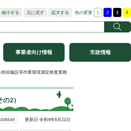
縮小する
元に戻す
拡大する
色の変更
事業者向け情報
市政情報
み焼却施設等作業環境測定検査業務
その2）
更新日 令和4年6月21日
36549