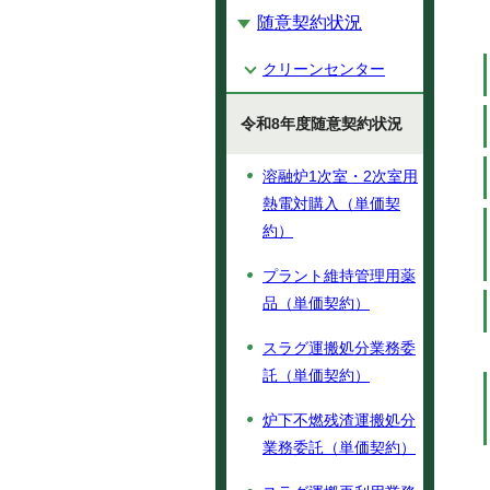
随意契約状況
クリーンセンター
令和8年度随意契約状況
溶融炉1次室・2次室用
熱電対購入（単価契
約）
プラント維持管理用薬
品（単価契約）
スラグ運搬処分業務委
託（単価契約）
炉下不燃残渣運搬処分
業務委託（単価契約）