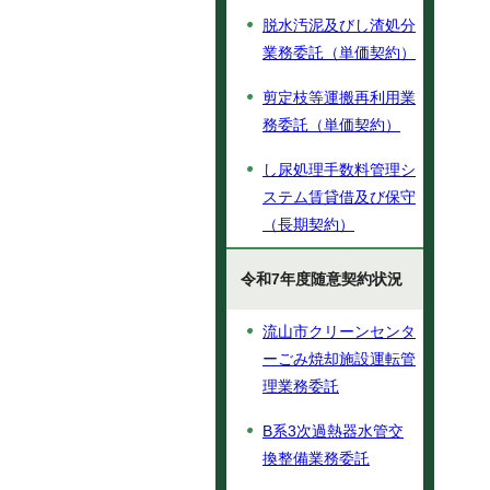
脱水汚泥及びし渣処分
業務委託（単価契約）
剪定枝等運搬再利用業
務委託（単価契約）
し尿処理手数料管理シ
ステム賃貸借及び保守
（長期契約）
令和7年度随意契約状況
流山市クリーンセンタ
ーごみ焼却施設運転管
理業務委託
B系3次過熱器水管交
換整備業務委託