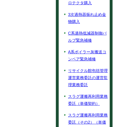
ロテクタ購入
3次過熱器振れ止め金
物購入
C系過熱低減器制御バ
ルブ緊急補修
A系ボイラー灰搬送コ
ンベア緊急補修
リサイクル館包括管理
運営業務委託の運営監
理業務委託
スラグ運搬再利用業務
委託（単価契約）
スラグ運搬再利用業務
委託（その2）（単価