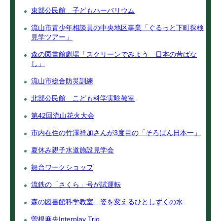
東部公民館 子どもハーバリウム
流山市青少年相談員の中央地区事業「ぐるっと下町探検
見学ツアー」
森の図書館劇場「スクリーンでみよう 日本の昔ばな
し」
流山市総合防災訓練
北部公民館 こども科学実験教室
第42回流山花火大会
市内在住の竹澤祥加さんが3度目の「そろばん日本一」
夏休み親子水道施設見学会
舞台ワークショップ
流鉄の「さくら」号が試運転
森の図書館科学教室 姿を変えるひとしずくの水
曽根麻央Interplay Trio