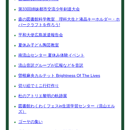
第33回姉妹都市交流少年剣道大会
森の図書館科学教室 理科大生と液晶キーホルダー・ホ
バークラフトを作ろう!
平和大使広島派遣報告会
夏休み子ども陶芸教室
南流山センター 夏休み体験イベント
流山音訳グループが広報などを音訳
曽根麻央カルテット Brightness Of The Lives
切り絵でミニ行灯作り
杜のアトリエ黎明の軌跡展
図書館わくわくフェスin生涯学習センター（流山エル
ズ）
ゴーヤの集い