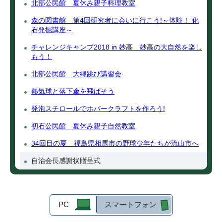
北部公民館 夏休み親子料理教室
森の図書館 第4回研究者に会いに行こう!～体験！ 化
石発掘講座～
チャレンジキャンプ2018 in 妙高 妙高の大自然を楽し
もう！
北部公民館 大縄跳び講習会
熱気球と落下傘を飛ばそう
発泡スチロールでホバークラフトを作ろう!
初石公民館 夏休み親子自然教室
34回目の夏 福島県相馬市の野球少年たちが流山市へ
自治会長感謝状贈呈式
PC
スマートフォン