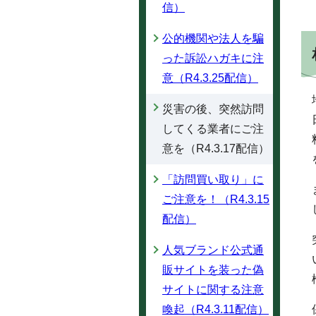
信）
公的機関や法人を騙
った訴訟ハガキに注
意（R4.3.25配信）
災害の後、突然訪問
してくる業者にご注
意を（R4.3.17配信）
「訪問買い取り」に
ご注意を！（R4.3.15
配信）
人気ブランド公式通
販サイトを装った偽
サイトに関する注意
喚起（R4.3.11配信）