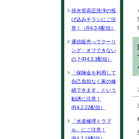
排水管高圧洗浄の投
げ込みチラシにご注
意！（R4.3.4配信）
通信販売ってクーリ
ング・オフできない
の？(R4.3.3配信）
「保険金を利用して
自己負担なく家の修
繕できます」という
勧誘に注意！
(R4.2.22配信）
「水道修理トラブ
ル」にご注意！
(R4.2.18配信）