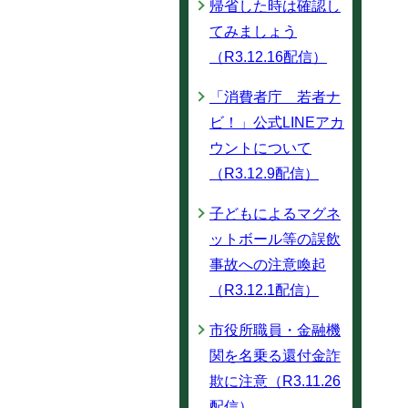
帰省した時は確認し
てみましょう
（R3.12.16配信）
「消費者庁 若者ナ
ビ！」公式LINEアカ
ウントについて
（R3.12.9配信）
子どもによるマグネ
ットボール等の誤飲
事故への注意喚起
（R3.12.1配信）
市役所職員・金融機
関を名乗る還付金詐
欺に注意（R3.11.26
配信）