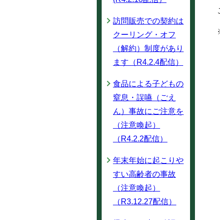
訪問販売での契約は
クーリング・オフ
（解約）制度があり
ます（R4.2.4配信）
食品による子どもの
窒息・誤嚥（ごえ
ん）事故にご注意を
（注意喚起）
（R4.2.2配信）
年末年始に起こりや
すい高齢者の事故
（注意喚起）
（R3.12.27配信）