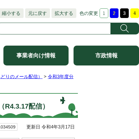
縮小する
元に戻す
拡大する
色の変更
事業者向け情報
市政情報
みどりのメール配信）
>
令和3年度分
4.3.17配信）
更新日 令和4年3月17日
34509