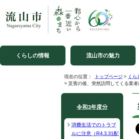
くらしの情報
流山市の魅力
現在の位置：
トップページ
>
くら
> 災害の後、突然訪問してくる業者に
令和3年度分
消費生活でのトラブ
ルに注意（R4.3.31配