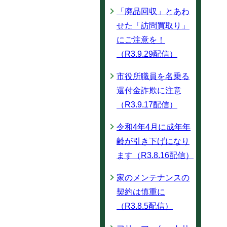
「廃品回収」とあわ
せた「訪問買取り」
にご注意を！
（R3.9.29配信）
市役所職員を名乗る
還付金詐欺に注意
（R3.9.17配信）
令和4年4月に成年年
齢が引き下げになり
ます（R3.8.16配信）
家のメンテナンスの
契約は慎重に
（R3.8.5配信）