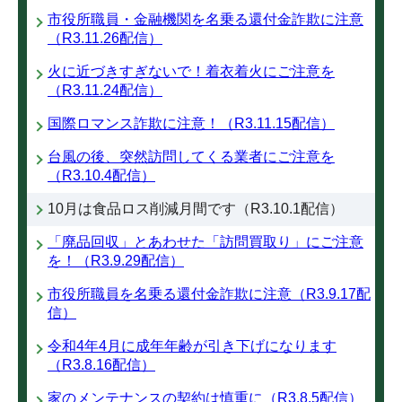
市役所職員・金融機関を名乗る還付金詐欺に注意
（R3.11.26配信）
火に近づきすぎないで！着衣着火にご注意を
（R3.11.24配信）
国際ロマンス詐欺に注意！（R3.11.15配信）
台風の後、突然訪問してくる業者にご注意を
（R3.10.4配信）
10月は食品ロス削減月間です（R3.10.1配信）
「廃品回収」とあわせた「訪問買取り」にご注意
を！（R3.9.29配信）
市役所職員を名乗る還付金詐欺に注意（R3.9.17配
信）
令和4年4月に成年年齢が引き下げになります
（R3.8.16配信）
家のメンテナンスの契約は慎重に（R3.8.5配信）