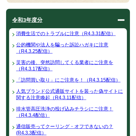
令和3年度分
消費生活でのトラブルに注意（R4.3.31配信）
公的機関や法人を騙った訴訟ハガキに注意
（R4.3.25配信）
災害の後、突然訪問してくる業者にご注意を
（R4.3.17配信）
「訪問買い取り」にご注意を！（R4.3.15配信）
人気ブランド公式通販サイトを装った偽サイトに
関する注意喚起（R4.3.11配信）
排水管高圧洗浄の投げ込みチラシにご注意！
（R4.3.4配信）
通信販売ってクーリング・オフできないの？
(R4.3.3配信）