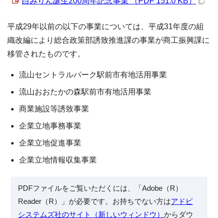
白みりん誕生200周年記念事業 （PDF 151.0 KB）
平成29年以前の以下の事業については、平成31年度の組
織改編により総合政策部誘致推進課の事業が商工振興課に
移管されたものです。
流山セントラルパーク駅前市有地活用事業
流山おおたかの森駅前市有地活用事業
商業施設等誘致事業
企業立地事務事業
企業立地促進事業
企業立地情報収集事業
PDFファイルをご覧いただくには、「Adobe（R）
Reader（R）」が必要です。お持ちでない方は
アドビ
システムズ社のサイト（新しいウィンドウ）
からダウ