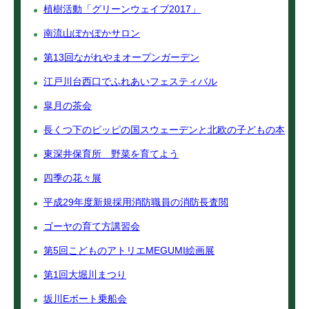
植樹活動「グリーンウェイブ2017」
南流山ぽかぽかサロン
第13回ながれやまオープンガーデン
江戸川台西口でふれあいフェスティバル
皐月の茶会
長くつ下のピッピの国スウェーデンと北欧の子どもの本
東深井保育所 野菜を育てよう
四季の花々展
平成29年度新規採用消防職員の消防長査閲
ゴーヤの育て方講習会
第5回こどものアトリエMEGUMI絵画展
第1回大堀川まつり
坂川Eボート乗船会