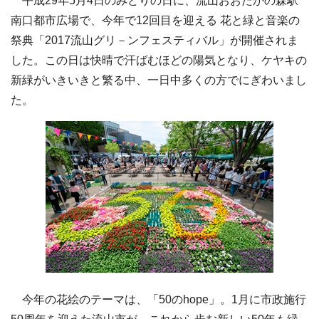
平成29年5月4日のみどりの日に、流山おおたかの森駅
南口都市広場で、今年で12回目を迎える 花と緑と音楽の
祭典「2017流山グリ－ンフェスティバル」が開催されま
した。この日は快晴で汗ばむほどの陽気となり、ケヤキの
新緑がいきいきと繁る中、一日中多くの方でにぎわいまし
た。
今年の花絵のテーマは、「50のhope」。1月に市政施行