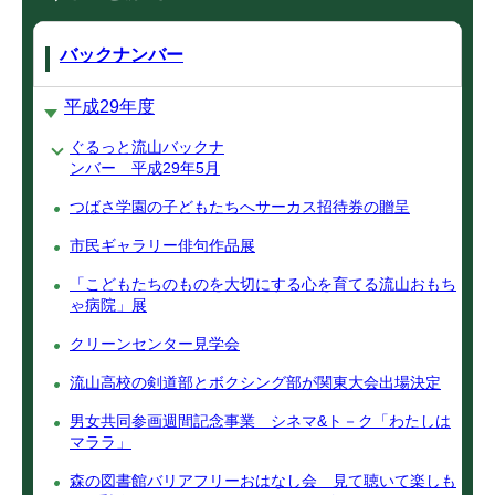
バックナンバー
平成29年度
ぐるっと流山バックナ
ンバー 平成29年5月
つばさ学園の子どもたちへサーカス招待券の贈呈
市民ギャラリー俳句作品展
「こどもたちのものを大切にする心を育てる流山おもち
ゃ病院」展
クリーンセンター見学会
流山高校の剣道部とボクシング部が関東大会出場決定
男女共同参画週間記念事業 シネマ&ト－ク「わたしは
マララ」
森の図書館バリアフリーおはなし会 見て聴いて楽しも