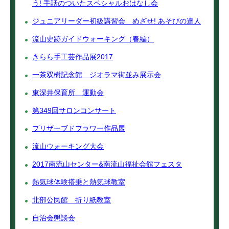
う! 手話のついたスペシャルおはなし会
ジュニアリーダー初級講習会 めざせ! あそびの達人
流山史跡ガイドウォーキング（春編）
きらら手工芸作品展2017
一茶双樹記念館 ジオラマ街並み展示会
東深井保育所 運動会
第349回サロンコンサート
プリザーブドフラワー作品展
流山ウォーキング大会
2017南流山センター&南流山福祉会館フェスタ
熱気球体験搭乗と熱気球教室
北部公民館 折り紙教室
自治会懇談会