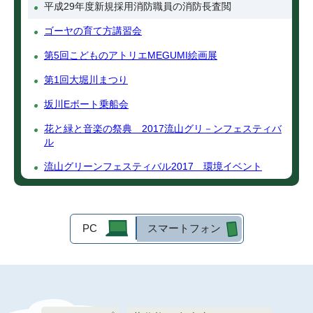
平成29年度新規採用消防職員の消防長査閲
ゴーヤの育て方講習会
第5回こどものアトリエMEGUMI絵画展
第1回大堀川まつり
坂川Eボート乗船会
花と緑と音楽の祭典 2017流山グリ－ンフェスティバ
ル
流山グリーンフェスティバル2017 環境イベント
PC
スマートフォン