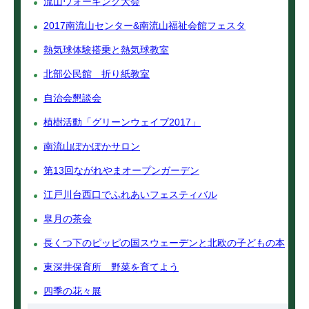
流山ウォーキング大会
2017南流山センター&南流山福祉会館フェスタ
熱気球体験搭乗と熱気球教室
北部公民館 折り紙教室
自治会懇談会
植樹活動「グリーンウェイブ2017」
南流山ぽかぽかサロン
第13回ながれやまオープンガーデン
江戸川台西口でふれあいフェスティバル
皐月の茶会
長くつ下のピッピの国スウェーデンと北欧の子どもの本
東深井保育所 野菜を育てよう
四季の花々展