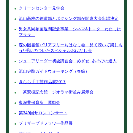
クリーンセンター見学会
流山高校の剣道部とボクシング部が関東大会出場決定
男女共同参画週間記念事業 シネマ&ト－ク「わたしは
マララ」
森の図書館バリアフリーおはなし会 見て聴いて楽しも
う! 手話のついたスペシャルおはなし会
ジュニアリーダー初級講習会 めざせ! あそびの達人
流山史跡ガイドウォーキング（春編）
きらら手工芸作品展2017
一茶双樹記念館 ジオラマ街並み展示会
東深井保育所 運動会
第349回サロンコンサート
プリザーブドフラワー作品展