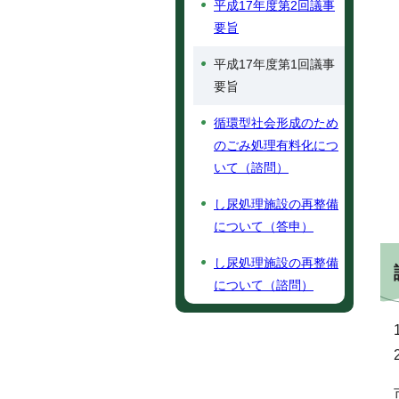
平成17年度第2回議事
要旨
平成17年度第1回議事
要旨
循環型社会形成のため
のごみ処理有料化につ
いて（諮問）
し尿処理施設の再整備
について（答申）
し尿処理施設の再整備
について（諮問）