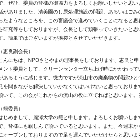
で、ぜひ、委員の皆様の御協力をよろしくお願いしたいと思い
話がありました、清美園のし尿処理施設の問題、あるいはごみ
ったようなところを、この審議会で進めていくことになると思
を研究等をしておりますが、会長として頑張っていきたいと思
す。簡単ではございますが挨拶とさせていただきます。
（恵良副会長）
こんにちは、NPOさとやまの理事長をしております、恵良と
メント委員として、クリーンセンター立ち上げ時にかかわって
があるように感じます。微力ですが流山市の廃棄物の問題ひと
見を聞きながら解決していかなくてはいけないと思っておりま
頂いて、この会がこれからの流山の役に立てればと思います。
（籠委員）
はじめまして、麗澤大学の籠と申します。よろしくお願いしま
で、皆様にも親しんで頂いていると思います。また、今週末か
にオープンしておりますので足を運んでいただけたらと思いま