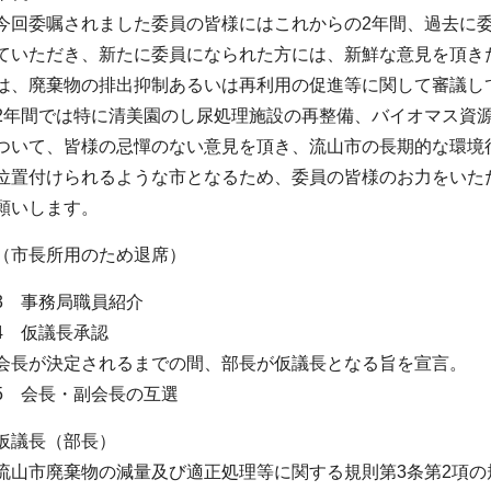
今回委嘱されました委員の皆様にはこれからの2年間、過去に
ていただき、新たに委員になられた方には、新鮮な意見を頂き
は、廃棄物の排出抑制あるいは再利用の促進等に関して審議し
2年間では特に清美園のし尿処理施設の再整備、バイオマス資
ついて、皆様の忌憚のない意見を頂き、流山市の長期的な環境
位置付けられるような市となるため、委員の皆様のお力をいた
願いします。
（市長所用のため退席）
3 事務局職員紹介
4 仮議長承認
会長が決定されるまでの間、部長が仮議長となる旨を宣言。
5 会長・副会長の互選
仮議長（部長）
流山市廃棄物の減量及び適正処理等に関する規則第3条第2項