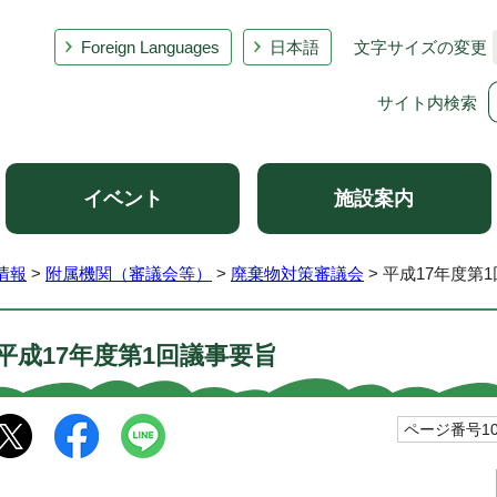
Foreign Languages
日本語
文字サイズの変更
サイト内検索
イベント
施設案内
情報
>
附属機関（審議会等）
>
廃棄物対策審議会
> 平成17年度第
平成17年度第1回議事要旨
ページ番号100