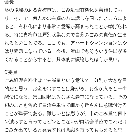
会長
私の職場のある青梅市は、ごみ処理有料化を実施してお
り、そこで、何人かの主婦の方に話しを伺ったところによ
ると、有料化により非常に意識が高まったことが挙げられ
る。特に青梅市は戸別収集なので自分のごみの責任が生ま
れるとのことでる。ここでも、アパートやマンションはや
はり問題になっている。今後、流山でもそういう住民が多
くなることからすると、具体的に議論したほうが良い。
C委員
ごみ処理有料化はごみ減量という意味で、分別が大きな目
的だと思う。お金を出すことは嫌がる。お金が入ると一生
懸命になる。集団回収はみなさん夢中になっている。その
辺のことも含めて自治会単位で細かく皆さんに意識付ける
ことが重要である。難しいとは思うが、市のごみ量で何ト
ン減らすと言ってもピンとこないが自治会単位でこれだけ
ごみが出ていると発表すれば意識を持ってもらえると思