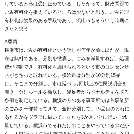
していると私は受け止めている。したがって、財政問題で
ごみ有料化を捉えているところは少ないと思う。ごみ処理
有料化は効果のある手段であり、流山市もそういう時期に
きたと思う。
A委員
横浜市はごみの有料化という話しが何年か前に出たが、現
在は無料である。分別を徹底し、ごみを減量すれば、処理
費が抑制でき、有料化を避けられるという市のコンセンサ
スがきちっと取れている。横浜市は分別が10分別15品
目、そこまで分別し、市は延べ1万回以上の住民説明会を
開き、分別ルールを徹底し、違反者からペナルティを取る
条例も制定している。横浜の方のある事業所では各事業所
のごみを一部持ってきて、全部分別して、15品目のどれに
あたるかをグラフに描いて、それを3か月ごとに行い、減
量している。横浜市でそれだけのことをやっているのだか
ら、人口15万人の流山市であればできないことはないと思