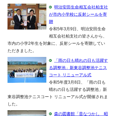
明治安田生命相互会社柏支社
が市内小学校に反射シールを寄
贈
令和5年3月9日、明治安田生命
相互会社柏支社の皆さんから、
市内の小学2年生を対象に、反射シールを寄贈してい
ただきました。
「雨の日も晴れの日も活躍す
る調整池」新東谷調整池テニス
コート リニューアル式
令和5年度3月8日、「雨の日も
晴れの日も活躍する調整池」新
東谷調整池テニスコート リニューアル式が開催されま
した。
森の図書館「昔なつかし 昭