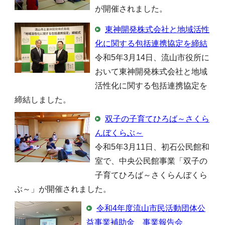
が開催されました。
東神開発株式会社と地域活性
化に関する包括連携協定を締結
令和5年3月14日、流山市役所に
おいて東神開発株式会社と地域
活性化に関する包括連携協定を
締結しました。
双子の子育てひろば～さくら
んぼくらぶ～
令和5年3月11日、初石公民館和
室で、中央公民館事業「双子の
子育てひろば～さくらんぼくら
ぶ～」が開催されました。
令和4年度流山市民活動団体公
益事業補助金 事業報告会