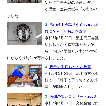
新たに市長表彰の受賞が決定し
た児童・生徒の授与式が行われ
ました。
流山商工会議所から地元小学
校にからくり時計を寄贈
令和5年3月22日、流山商工会議
所おおたかの森支部の方々か
ら、小山小学校と八木北小学校
にからくり時計が寄贈されました。
親子で手打ちうどん教室
令和5年3月21日、流山市文化会
館で、「親子で手打ちうどん教
室」が開催されました。
感謝の集いコンサート2023
令和5年3月21日、文化会館で南