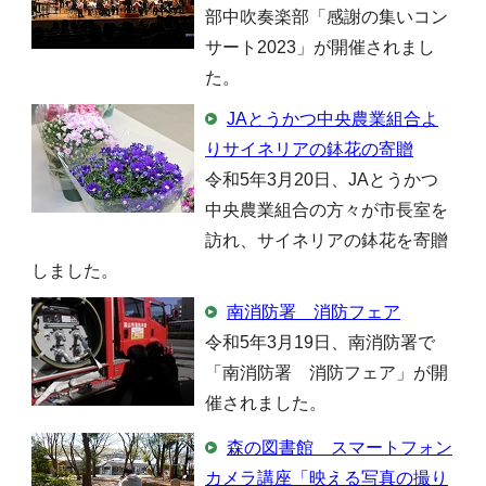
部中吹奏楽部「感謝の集いコン
サート2023」が開催されまし
た。
JAとうかつ中央農業組合よ
りサイネリアの鉢花の寄贈
令和5年3月20日、JAとうかつ
中央農業組合の方々が市長室を
訪れ、サイネリアの鉢花を寄贈
しました。
南消防署 消防フェア
令和5年3月19日、南消防署で
「南消防署 消防フェア」が開
催されました。
森の図書館 スマートフォン
カメラ講座「映える写真の撮り