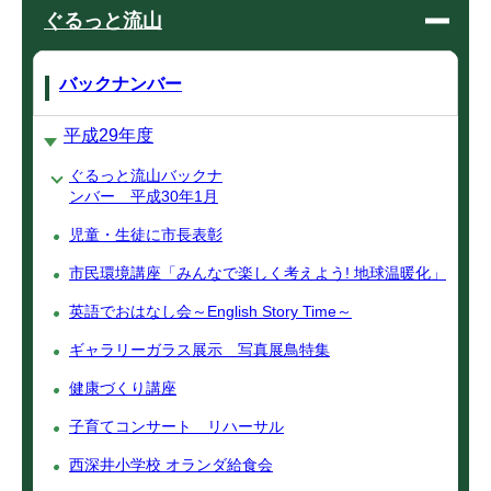
ぐるっと流山
バックナンバー
平成29年度
ぐるっと流山バックナ
ンバー 平成30年1月
児童・生徒に市長表彰
市民環境講座「みんなで楽しく考えよう! 地球温暖化」
英語でおはなし会～English Story Time～
ギャラリーガラス展示 写真展鳥特集
健康づくり講座
子育てコンサート リハーサル
西深井小学校 オランダ給食会