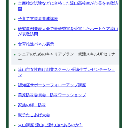
全商検定試験などに合格した流山高校生が市長を表敬訪
問
子育て支援者養成講座
研究事例発表大会で最優秀賞を受賞したハートケア流山
が表敬訪問
食育推進パネル展示
シニアのためのキャリアプラン 就活スキルUPセミナ
ー
流山市女性向け創業スクール 受講生プレゼンテーショ
ン
認知症サポーターフォローアップ講座
美原防災委員会 防災ワークショップ
家族の絆・防災
親子たこあげ大会
火山講座 流山に流れ山はあるのか?!