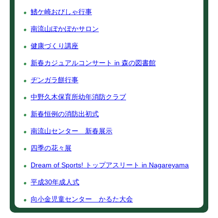
鰭ケ崎おびしゃ行事
南流山ぽかぽかサロン
健康づくり講座
新春カジュアルコンサート in 森の図書館
ヂンガラ餅行事
中野久木保育所幼年消防クラブ
新春恒例の消防出初式
南流山センター 新春展示
四季の花々展
Dream of Sports! トップアスリート in Nagareyama
平成30年成人式
向小金児童センター かるた大会