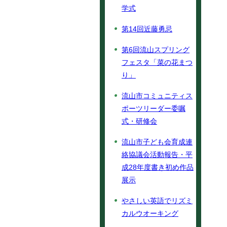
学式
第14回近藤勇忌
第6回流山スプリング
フェスタ「菜の花まつ
り」
流山市コミュニティス
ポーツリーダー委嘱
式・研修会
流山市子ども会育成連
絡協議会活動報告・平
成28年度書き初め作品
展示
やさしい英語でリズミ
カルウオーキング