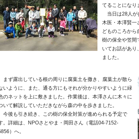
てることになり
当日は28人が
木医・本澤賢一
どものころから
樹の保全や笠間
いてお話があり
ました。
まず露出している根の周りに腐葉土を撒き、腐葉土が散ら
ないように、また、通る方にもそれが分かりやすいように緑
色のネットを上に敷きました。作業後は、本澤さんに木々に
ついて解説していただきながら森の中を歩きました。
今後も引き続き、この樹の保全対策が進められる予定で
す。詳細は、NPOさとやま・岡田さん（電話04-7152-
6856）へ。