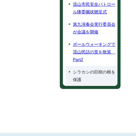
流山市民安全パトロー
ル隊委嘱状贈呈式
第九演奏会実行委員会
が会議を開催
ポールウォーキングで
流山民話の里を散策
Part2
シラカシの巨樹の根を
保護