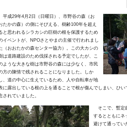
平成29年4月2日（日曜日）、市野谷の森（お
おたかの森）の側にそびえる、樹齢100年を超え
ると思われるシラカシの巨樹の根を保護するため
のイベントが、NPOさとやまの主催で行われまし
た（おおたかの森センター協力）。この大カシの
樹は道路建設のため伐採される予定でしたが、こ
のような大きな樹は市野谷の森には少なく、市民
の方の陳情で残されることになりました。しか
し、道の中心に生えているため、人や自転車が地
表に露出している根の上を通ることで根が傷んでしまい、ひい
念されていました。
そこで、暫定的
するとともにネ
避けて通ってい