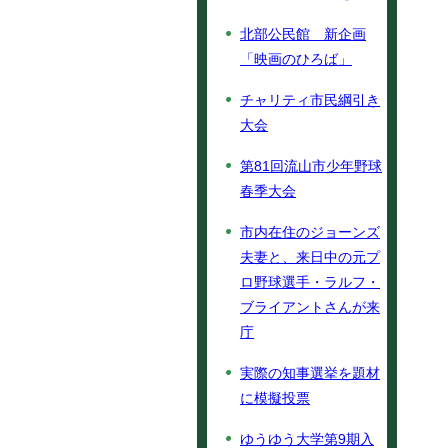
北部公民館 新企画
「映画のひろば」
チャリティ市民綱引き
大会
第81回流山市少年野球
春季大会
市内在住のジョーンズ
夫妻と、来日中の元プ
ロ野球選手・ラルフ・
ブライアントさんが来
庁
実際の知事選挙を題材
に模擬投票
ゆうゆう大学第9期入