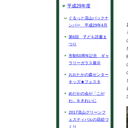
平成29年度
ぐるっと流山バックナ
ンバー 平成29年4月
第6回 子ども読書ま
つり
市制50周年記念 ギャ
ラリーガラス展示
おおたかの森センター
キッズ★フェスタ
めだかの会が「こが
わ」をきれいに
2017流山グリーンフ
ェスティバルの花絵づ
くり