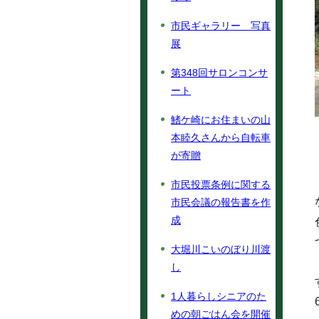
市民ギャラリー 写真
展
第348回サロンコンサ
ート
鰭ケ崎にお住まいの山
本睦久さんから自転車
が寄贈
市民投票条例に関する
市民会議の報告書を作
成
大堀川こいのぼり川渡
し
1人暮らしシニアのた
めの朝ごはん会を開催