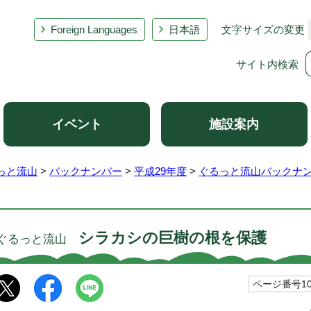
Foreign Languages
日本語
文字サイズの変更
サイト内検索
イベント
施設案内
っと流山
>
バックナンバー
>
平成29年度
>
ぐるっと流山バックナン
シラカシの巨樹の根を保護
ぐるっと流山
ページ番号101