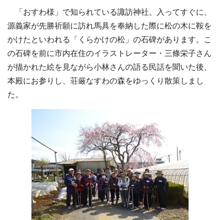
「おすわ様」で知られている諏訪神社。入ってすぐに、
源義家が先勝祈願に訪れ馬具を奉納した際に松の木に鞍を
かけたといわれる「くらかけの松」の石碑があります。こ
の石碑を前に市内在住のイラストレーター・三條栄子さん
が描かれた絵を見ながら小林さんの語る民話を聞いた後、
本殿にお参りし、荘厳なすわの森をゆっくり散策しまし
た。