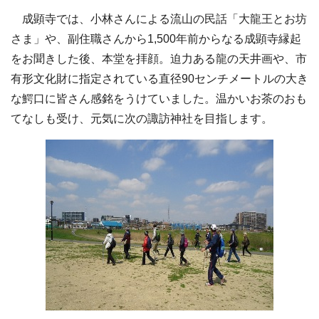
成顕寺では、小林さんによる流山の民話「大龍王とお坊
さま」や、副住職さんから1,500年前からなる成顕寺縁起
をお聞きした後、本堂を拝顔。迫力ある龍の天井画や、市
有形文化財に指定されている直径90センチメートルの大き
な鰐口に皆さん感銘をうけていました。温かいお茶のおも
てなしも受け、元気に次の諏訪神社を目指します。