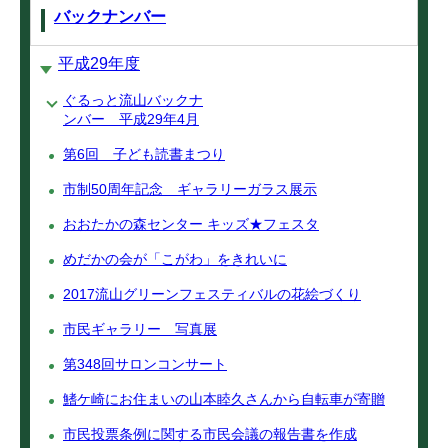
バックナンバー
平成29年度
ぐるっと流山バックナ
ンバー 平成29年4月
第6回 子ども読書まつり
市制50周年記念 ギャラリーガラス展示
おおたかの森センター キッズ★フェスタ
めだかの会が「こがわ」をきれいに
2017流山グリーンフェスティバルの花絵づくり
市民ギャラリー 写真展
第348回サロンコンサート
鰭ケ崎にお住まいの山本睦久さんから自転車が寄贈
市民投票条例に関する市民会議の報告書を作成