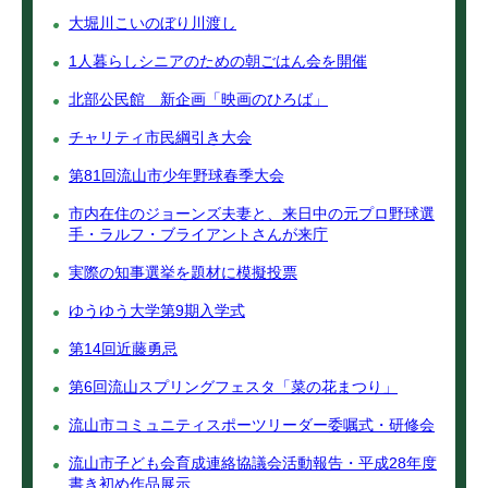
大堀川こいのぼり川渡し
1人暮らしシニアのための朝ごはん会を開催
北部公民館 新企画「映画のひろば」
チャリティ市民綱引き大会
第81回流山市少年野球春季大会
市内在住のジョーンズ夫妻と、来日中の元プロ野球選
手・ラルフ・ブライアントさんが来庁
実際の知事選挙を題材に模擬投票
ゆうゆう大学第9期入学式
第14回近藤勇忌
第6回流山スプリングフェスタ「菜の花まつり」
流山市コミュニティスポーツリーダー委嘱式・研修会
流山市子ども会育成連絡協議会活動報告・平成28年度
書き初め作品展示