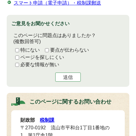
スマート申請（電子申請）・税制課郵送
ご意見をお聞かせください
このページに問題点はありましたか？
(複数回答可)
特にない
要点が伝わらない
ページを探しにくい
必要な情報が無い
送信
このページに関する
お問い合わせ
財政部
税制課
〒270-0192 流山市平和台1丁目1番地の
1 第1庁舎1階