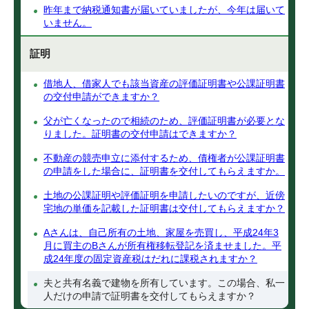
昨年まで納税通知書が届いていましたが、今年は届いて
いません。
証明
借地人、借家人でも該当資産の評価証明書や公課証明書
の交付申請ができますか？
父が亡くなったので相続のため、評価証明書が必要とな
りました。証明書の交付申請はできますか？
不動産の競売申立に添付するため、債権者が公課証明書
の申請をした場合に、証明書を交付してもらえますか。
土地の公課証明や評価証明を申請したいのですが、近傍
宅地の単価を記載した証明書は交付してもらえますか？
Aさんは、自己所有の土地、家屋を売買し、平成24年3
月に買主のBさんが所有権移転登記を済ませました。平
成24年度の固定資産税はだれに課税されますか？
夫と共有名義で建物を所有しています。この場合、私一
人だけの申請で証明書を交付してもらえますか？