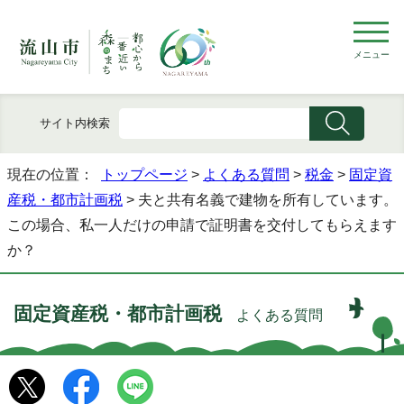
メニュー
サイト内検索
現在の位置：
トップページ
>
よくある質問
>
税金
>
固定資
産税・都市計画税
> 夫と共有名義で建物を所有しています。
この場合、私一人だけの申請で証明書を交付してもらえます
か？
固定資産税・都市計画税
よくある質問