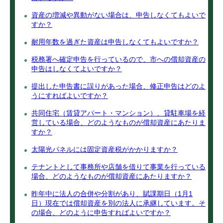
資産の増減や異動がない場合は、申告しなくてもよいで
すか？
耐用年数を過ぎた資産は申告しなくてもよいですか？
税務署へ確定申告を行っているので、市への償却資産の
申告はしなくてよいですか？
提出した申告書に誤りがあった場合、修正申告はどのよ
うにすればよいですか？
共同住宅（賃貸アパート・マンション）、貸駐車場を経
営している場合、どのようなものが償却資産にあたりま
すか？
太陽光パネルには固定資産税がかかりますか？
テナントとして事務所や店舗を借りて事業を行っている
場合、どのようなものが償却資産にあたりますか？
昨年中に法人の合併や分割があり、賦課期日（1月1
日）現在では償却資産を別の法人に承継しています。そ
の場合、どのように申告すればよいですか？