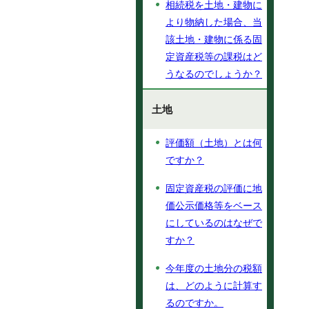
相続税を土地・建物に
より物納した場合、当
該土地・建物に係る固
定資産税等の課税はど
うなるのでしょうか？
土地
評価額（土地）とは何
ですか？
固定資産税の評価に地
価公示価格等をベース
にしているのはなぜで
すか？
今年度の土地分の税額
は、どのように計算す
るのですか。