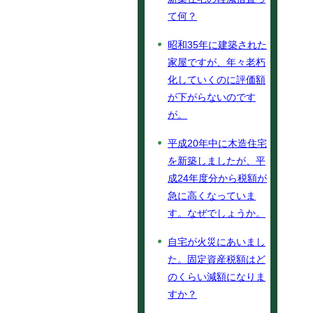
て何？
昭和35年に建築された
家屋ですが、年々老朽
化していくのに評価額
が下がらないのです
が。
平成20年中に木造住宅
を新築しましたが、平
成24年度分から税額が
急に高くなっていま
す。なぜでしょうか。
自宅が火災にあいまし
た。固定資産税額はど
のくらい減額になりま
すか？