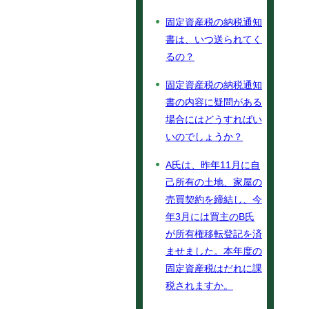
固定資産税の納税通知
書は、いつ送られてく
るの？
固定資産税の納税通知
書の内容に疑問がある
場合にはどうすればい
いのでしょうか？
A氏は、昨年11月に自
己所有の土地、家屋の
売買契約を締結し、今
年3月には買主のB氏
が所有権移転登記を済
ませました。本年度の
固定資産税はだれに課
税されますか。