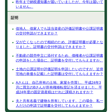
昨年まで納税通知書が届いていましたが、今年は届いて
いません。
証明
借地人、借家人でも該当資産の評価証明書や公課証明書
の交付申請ができますか？
父が亡くなったので相続のため、評価証明書が必要とな
りました。証明書の交付申請はできますか？
不動産の競売申立に添付するため、債権者が公課証明書
の申請をした場合に、証明書を交付してもらえますか。
土地の公課証明や評価証明を申請したいのですが、近傍
宅地の単価を記載した証明書は交付してもらえますか？
Aさんは、自己所有の土地、家屋を売買し、平成24年3
月に買主のBさんが所有権移転登記を済ませました。平
成24年度の固定資産税はだれに課税されますか？
夫と共有名義で建物を所有しています。この場合、私一
人だけの申請で証明書を交付してもらえますか？