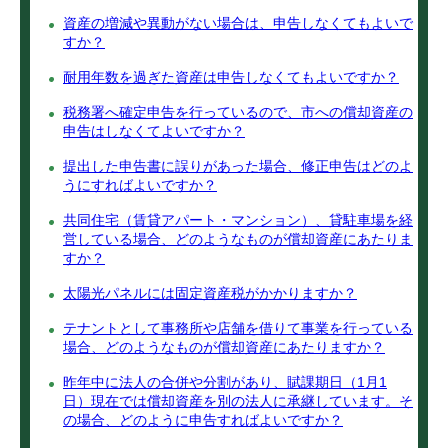
資産の増減や異動がない場合は、申告しなくてもよいで
すか？
耐用年数を過ぎた資産は申告しなくてもよいですか？
税務署へ確定申告を行っているので、市への償却資産の
申告はしなくてよいですか？
提出した申告書に誤りがあった場合、修正申告はどのよ
うにすればよいですか？
共同住宅（賃貸アパート・マンション）、貸駐車場を経
営している場合、どのようなものが償却資産にあたりま
すか？
太陽光パネルには固定資産税がかかりますか？
テナントとして事務所や店舗を借りて事業を行っている
場合、どのようなものが償却資産にあたりますか？
昨年中に法人の合併や分割があり、賦課期日（1月1
日）現在では償却資産を別の法人に承継しています。そ
の場合、どのように申告すればよいですか？