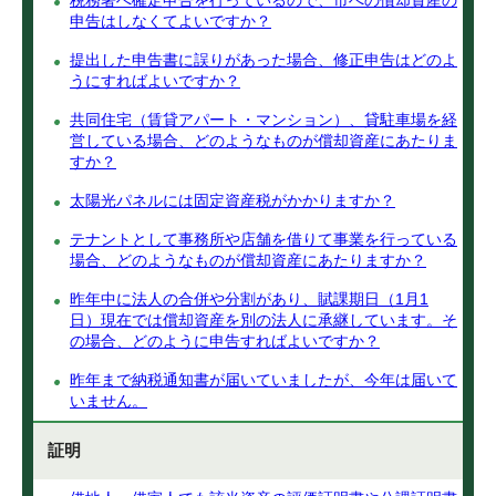
税務署へ確定申告を行っているので、市への償却資産の
申告はしなくてよいですか？
提出した申告書に誤りがあった場合、修正申告はどのよ
うにすればよいですか？
共同住宅（賃貸アパート・マンション）、貸駐車場を経
営している場合、どのようなものが償却資産にあたりま
すか？
太陽光パネルには固定資産税がかかりますか？
テナントとして事務所や店舗を借りて事業を行っている
場合、どのようなものが償却資産にあたりますか？
昨年中に法人の合併や分割があり、賦課期日（1月1
日）現在では償却資産を別の法人に承継しています。そ
の場合、どのように申告すればよいですか？
昨年まで納税通知書が届いていましたが、今年は届いて
いません。
証明