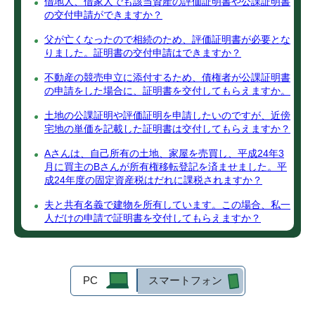
借地人、借家人でも該当資産の評価証明書や公課証明書
の交付申請ができますか？
父が亡くなったので相続のため、評価証明書が必要とな
りました。証明書の交付申請はできますか？
不動産の競売申立に添付するため、債権者が公課証明書
の申請をした場合に、証明書を交付してもらえますか。
土地の公課証明や評価証明を申請したいのですが、近傍
宅地の単価を記載した証明書は交付してもらえますか？
Aさんは、自己所有の土地、家屋を売買し、平成24年3
月に買主のBさんが所有権移転登記を済ませました。平
成24年度の固定資産税はだれに課税されますか？
夫と共有名義で建物を所有しています。この場合、私一
人だけの申請で証明書を交付してもらえますか？
PC
スマートフォン