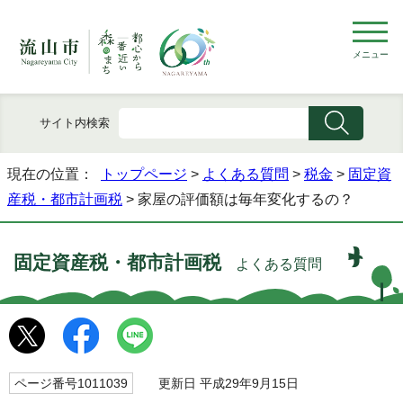
メニュー
サイト内検索
現在の位置：
トップページ
>
よくある質問
>
税金
>
固定資
産税・都市計画税
> 家屋の評価額は毎年変化するの？
固定資産税・都市計画税
よくある質問
ページ番号1011039
更新日 平成29年9月15日