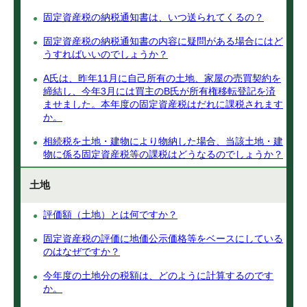
固定資産税の納税通知書は、いつ送られてくるの？
固定資産税の納税通知書の内容に疑問がある場合にはど
うすればいいのでしょうか？
A氏は、昨年11月に自己所有の土地、家屋の売買契約を
締結し、今年3月には買主のB氏が所有権移転登記を済
ませました。本年度の固定資産税はだれに課税されます
か。
相続税を土地・建物により物納した場合、当該土地・建
物に係る固定資産税等の課税はどうなるのでしょうか？
土地
評価額（土地）とは何ですか？
固定資産税の評価に地価公示価格等をベースにしている
のはなぜですか？
今年度の土地分の税額は、どのように計算するのです
か。