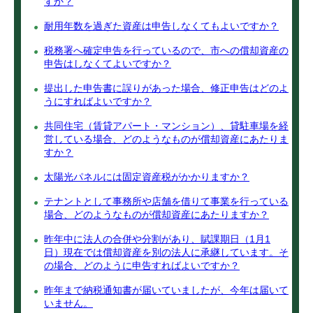
すか？
耐用年数を過ぎた資産は申告しなくてもよいですか？
税務署へ確定申告を行っているので、市への償却資産の
申告はしなくてよいですか？
提出した申告書に誤りがあった場合、修正申告はどのよ
うにすればよいですか？
共同住宅（賃貸アパート・マンション）、貸駐車場を経
営している場合、どのようなものが償却資産にあたりま
すか？
太陽光パネルには固定資産税がかかりますか？
テナントとして事務所や店舗を借りて事業を行っている
場合、どのようなものが償却資産にあたりますか？
昨年中に法人の合併や分割があり、賦課期日（1月1
日）現在では償却資産を別の法人に承継しています。そ
の場合、どのように申告すればよいですか？
昨年まで納税通知書が届いていましたが、今年は届いて
いません。