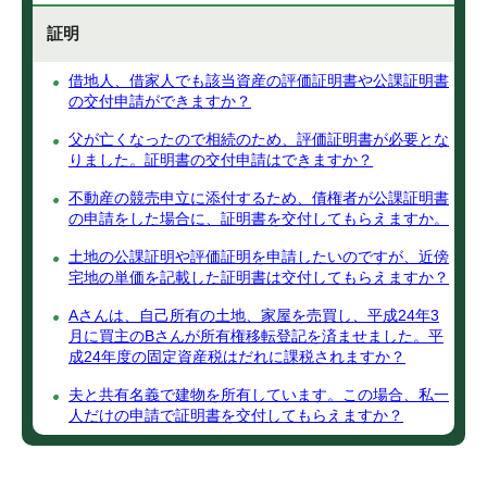
証明
借地人、借家人でも該当資産の評価証明書や公課証明書
の交付申請ができますか？
父が亡くなったので相続のため、評価証明書が必要とな
りました。証明書の交付申請はできますか？
不動産の競売申立に添付するため、債権者が公課証明書
の申請をした場合に、証明書を交付してもらえますか。
土地の公課証明や評価証明を申請したいのですが、近傍
宅地の単価を記載した証明書は交付してもらえますか？
Aさんは、自己所有の土地、家屋を売買し、平成24年3
月に買主のBさんが所有権移転登記を済ませました。平
成24年度の固定資産税はだれに課税されますか？
夫と共有名義で建物を所有しています。この場合、私一
人だけの申請で証明書を交付してもらえますか？