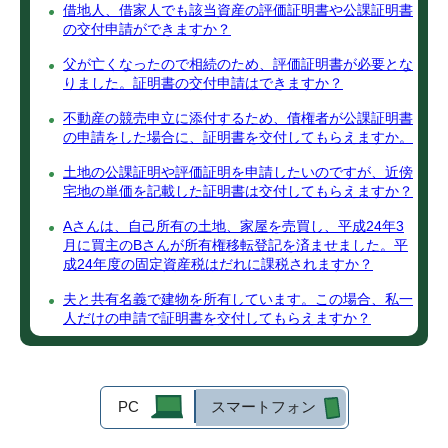
借地人、借家人でも該当資産の評価証明書や公課証明書
の交付申請ができますか？
父が亡くなったので相続のため、評価証明書が必要とな
りました。証明書の交付申請はできますか？
不動産の競売申立に添付するため、債権者が公課証明書
の申請をした場合に、証明書を交付してもらえますか。
土地の公課証明や評価証明を申請したいのですが、近傍
宅地の単価を記載した証明書は交付してもらえますか？
Aさんは、自己所有の土地、家屋を売買し、平成24年3
月に買主のBさんが所有権移転登記を済ませました。平
成24年度の固定資産税はだれに課税されますか？
夫と共有名義で建物を所有しています。この場合、私一
人だけの申請で証明書を交付してもらえますか？
PC
スマートフォン