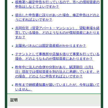
税務署へ確定申告を行っているので、市への償却資産の
申告はしなくてよいですか？
提出した申告書に誤りがあった場合、修正申告はどのよ
うにすればよいですか？
共同住宅（賃貸アパート・マンション）、貸駐車場を経
営している場合、どのようなものが償却資産にあたりま
すか？
太陽光パネルには固定資産税がかかりますか？
テナントとして事務所や店舗を借りて事業を行っている
場合、どのようなものが償却資産にあたりますか？
昨年中に法人の合併や分割があり、賦課期日（1月1
日）現在では償却資産を別の法人に承継しています。そ
の場合、どのように申告すればよいですか？
昨年まで納税通知書が届いていましたが、今年は届いて
いません。
証明