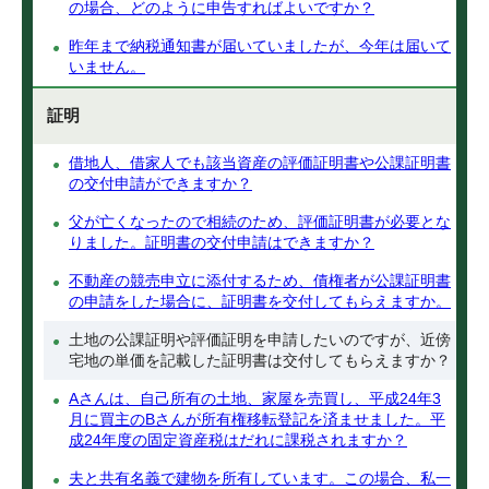
の場合、どのように申告すればよいですか？
昨年まで納税通知書が届いていましたが、今年は届いて
いません。
証明
借地人、借家人でも該当資産の評価証明書や公課証明書
の交付申請ができますか？
父が亡くなったので相続のため、評価証明書が必要とな
りました。証明書の交付申請はできますか？
不動産の競売申立に添付するため、債権者が公課証明書
の申請をした場合に、証明書を交付してもらえますか。
土地の公課証明や評価証明を申請したいのですが、近傍
宅地の単価を記載した証明書は交付してもらえますか？
Aさんは、自己所有の土地、家屋を売買し、平成24年3
月に買主のBさんが所有権移転登記を済ませました。平
成24年度の固定資産税はだれに課税されますか？
夫と共有名義で建物を所有しています。この場合、私一