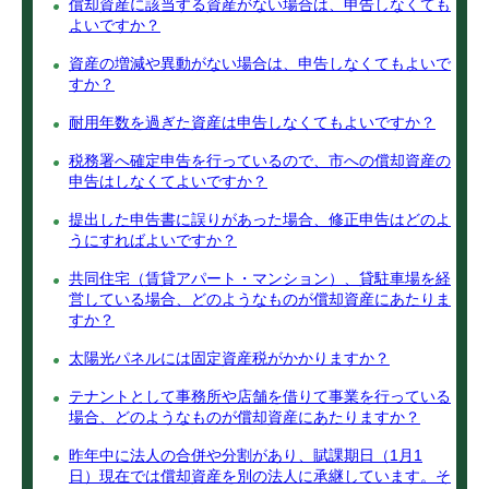
償却資産に該当する資産がない場合は、申告しなくても
よいですか？
資産の増減や異動がない場合は、申告しなくてもよいで
すか？
耐用年数を過ぎた資産は申告しなくてもよいですか？
税務署へ確定申告を行っているので、市への償却資産の
申告はしなくてよいですか？
提出した申告書に誤りがあった場合、修正申告はどのよ
うにすればよいですか？
共同住宅（賃貸アパート・マンション）、貸駐車場を経
営している場合、どのようなものが償却資産にあたりま
すか？
太陽光パネルには固定資産税がかかりますか？
テナントとして事務所や店舗を借りて事業を行っている
場合、どのようなものが償却資産にあたりますか？
昨年中に法人の合併や分割があり、賦課期日（1月1
日）現在では償却資産を別の法人に承継しています。そ