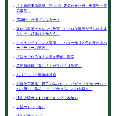
「文書館出前講座」私の街に電気が来た日～千葉県の電
気事業～
第39回 子育てコンサート
夏休み親子チャレンジ教室「ミクロな世界が見られるオ
リジナル顕微鏡を作ろう」
キッチンサイエンス講座 ～バター作りと色が変わるハ
ーブティーの実験～
「親子で作ろう！太巻き寿司」教室
公民館講座（夏）「まが玉づくり教室」
バリアフリー演劇鑑賞会
家庭教育講座「親子で学びたい！いざという時のサバイ
バル術」～防災、そして食べることの大切さ～
流山史跡ガイドウオーキング（春編）
史跡めぐり（春）