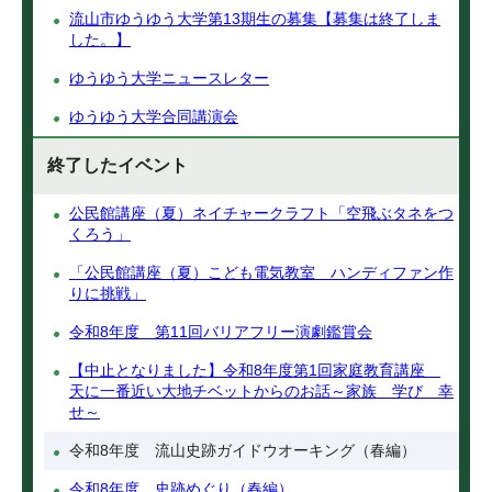
流山市ゆうゆう大学第13期生の募集【募集は終了しま
した。】
ゆうゆう大学ニュースレター
ゆうゆう大学合同講演会
終了したイベント
公民館講座（夏）ネイチャークラフト「空飛ぶタネをつ
くろう」
「公民館講座（夏）こども電気教室 ハンディファン作
りに挑戦」
令和8年度 第11回バリアフリー演劇鑑賞会
【中止となりました】令和8年度第1回家庭教育講座
天に一番近い大地チベットからのお話～家族 学び 幸
せ～
令和8年度 流山史跡ガイドウオーキング（春編）
令和8年度 史跡めぐり（春編）