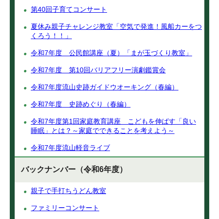
第40回子育てコンサート
夏休み親子チャレンジ教室「空気で発進！風船カーをつ
くろう！！」
令和7年度 公民館講座（夏）「まが玉づくり教室」
令和7年度 第10回バリアフリー演劇鑑賞会
令和7年度流山史跡ガイドウオーキング（春編）
令和7年度 史跡めぐり（春編）
令和7年度第1回家庭教育講座 こどもを伸ばす「良い
睡眠」とは？～家庭でできることを考えよう～
令和7年度流山軽音ライブ
バックナンバー（令和6年度）
親子で手打ちうどん教室
ファミリーコンサート