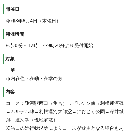
開催日
令和8年6月4日（木曜日）
開催時間
9時30分～12時 ※9時20分より受付開始
対象
一般
市内在住・在勤・在学の方
内容
コース：運河駅西口（集合）→ビリケン像→利根運河碑
→ムルデル碑→利根運河大師堂→におどり公園→深井城
跡→運河駅（現地解散）
※当日の進行状況等によりコースが変更となる場合もあ