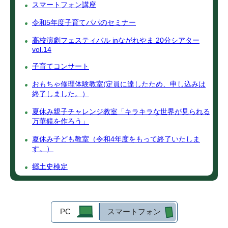
スマートフォン講座
令和5年度子育てパパのセミナー
高校演劇フェスティバル inながれやま 20分シアター
vol.14
子育てコンサート
おもちゃ修理体験教室(定員に達したため、申し込みは
終了しました。）
夏休み親子チャレンジ教室「キラキラな世界が見られる
万華鏡を作ろう」
夏休み子ども教室（令和4年度をもって終了いたしま
す。）
郷土史検定
PC
スマートフォン