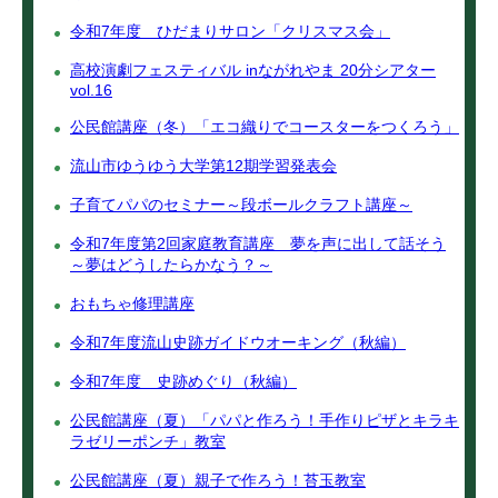
令和7年度 ひだまりサロン「クリスマス会」
高校演劇フェスティバル inながれやま 20分シアター
vol.16
公民館講座（冬）「エコ織りでコースターをつくろう」
流山市ゆうゆう大学第12期学習発表会
子育てパパのセミナー～段ボールクラフト講座～
令和7年度第2回家庭教育講座 夢を声に出して話そう
～夢はどうしたらかなう？～
おもちゃ修理講座
令和7年度流山史跡ガイドウオーキング（秋編）
令和7年度 史跡めぐり（秋編）
公民館講座（夏）「パパと作ろう！手作りピザとキラキ
ラゼリーポンチ」教室
公民館講座（夏）親子で作ろう！苔玉教室