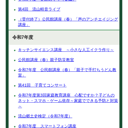
第4回 流山軽音ライブ
（受付終了）公民館講座（春）「声のアンチエイジング
講座」
令和7年度
キッチンサイエンス講座 ～小さな人工イクラ作り～
公民館講座（春）親子防災教室
令和7年度 公民館講座（春）「親子で手打ちうどん教
室」
第41回 子育てコンサート
令和7年度第3回家庭教育講座 心配ですか？子どもの
ネット・スマホ・ゲーム依存～家庭でできる予防と対策
～
流山郷土史検定（令和7年度）
令和7年度 スマートフォン講座