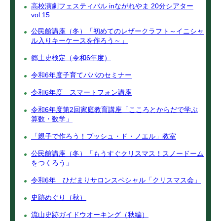
高校演劇フェスティバル inながれやま 20分シアター
vol.15
公民館講座（冬）「初めてのレザークラフト～イニシャ
ル入りキーケースを作ろう～」
郷土史検定（令和6年度）
令和6年度子育てパパのセミナー
令和6年度 スマートフォン講座
令和6年度第2回家庭教育講座「こころとからだで学ぶ
算数・数学」
「親子で作ろう！ブッシュ・ド・ノエル」教室
公民館講座（冬）「もうすぐクリスマス！スノードーム
をつくろう」
令和6年 ひだまりサロンスペシャル「クリスマス会」
史跡めぐり（秋）
流山史跡ガイドウオーキング（秋編）