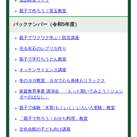
流山軽音ライブ
親子で作ろう！苔玉教室
バックナンバー（令和5年度）
親子でワクワク学ぶ！防災講座
光る化石のレプリカ作り
親子で手打ちうどん教室
キッチンサイエンス講座
冬のヨガ教室 ヨガで心も身体もリラックス
家庭教育事業 講演会 「もっと聞いてみよう！ジェン
ダーのはなし」
親子で体験「木育(もくいく）いろいろ実験」教室
「親子で作ろう！おせち料理」教室
文化会館の子ども向け講座