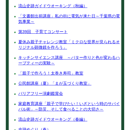
流山史跡ガイドウオーキング（秋編）
「文書館出前講座」私の街に電気が来た日～千葉県の電
気事業～
第39回 子育てコンサート
夏休み親子チャレンジ教室「ミクロな世界が見られるオ
リジナル顕微鏡を作ろう」
キッチンサイエンス講座 ～バター作りと色が変わるハ
ーブティーの実験～
「親子で作ろう！太巻き寿司」教室
公民館講座（夏）「まが玉づくり教室」
バリアフリー演劇鑑賞会
家庭教育講座「親子で学びたい！いざという時のサバイ
バル術」～防災、そして食べることの大切さ～
流山史跡ガイドウオーキング（春編）
史跡めぐり（春）