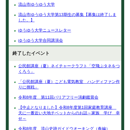
流山市ゆうゆう大学
流山市ゆうゆう大学第13期生の募集【募集は終了しま
した。】
ゆうゆう大学ニュースレター
ゆうゆう大学合同講演会
終了したイベント
公民館講座（夏）ネイチャークラフト「空飛ぶタネをつ
くろう」
「公民館講座（夏）こども電気教室 ハンディファン作
りに挑戦」
令和8年度 第11回バリアフリー演劇鑑賞会
【中止となりました】令和8年度第1回家庭教育講座
天に一番近い大地チベットからのお話～家族 学び 幸
せ～
令和8年度 流山史跡ガイドウオーキング（春編）