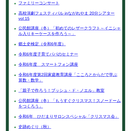
ファミリーコンサート
高校演劇フェスティバル inながれやま 20分シアター
vol.15
公民館講座（冬）「初めてのレザークラフト～イニシャ
ル入りキーケースを作ろう～」
郷土史検定（令和6年度）
令和6年度子育てパパのセミナー
令和6年度 スマートフォン講座
令和6年度第2回家庭教育講座「こころとからだで学ぶ
算数・数学」
「親子で作ろう！ブッシュ・ド・ノエル」教室
公民館講座（冬）「もうすぐクリスマス！スノードーム
をつくろう」
令和6年 ひだまりサロンスペシャル「クリスマス会」
史跡めぐり（秋）