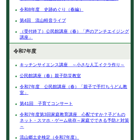
令和8年度 史跡めぐり（春編）
第4回 流山軽音ライブ
（受付終了）公民館講座（春）「声のアンチエイジング
講座」
令和7年度
キッチンサイエンス講座 ～小さな人工イクラ作り～
公民館講座（春）親子防災教室
令和7年度 公民館講座（春）「親子で手打ちうどん教
室」
第41回 子育てコンサート
令和7年度第3回家庭教育講座 心配ですか？子どもの
ネット・スマホ・ゲーム依存～家庭でできる予防と対策
～
流山郷土史検定（令和7年度）