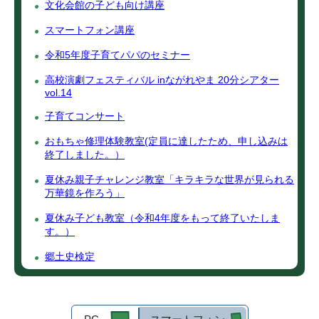
文化会館の子ども向け講座
スマートフォン講座
令和5年度子育てパパのセミナー
高校演劇フェスティバル inながれやま 20分シアター
vol.14
子育てコンサート
おもちゃ修理体験教室(定員に達したため、申し込みは
終了しました。）
夏休み親子チャレンジ教室「キラキラな世界が見られる
万華鏡を作ろう」
夏休み子ども教室（令和4年度をもって終了いたしま
す。）
郷土史検定