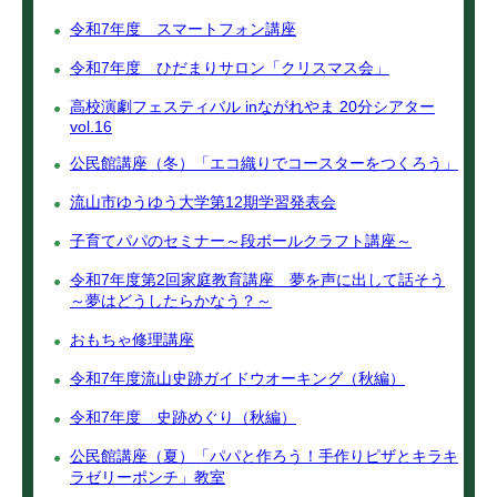
令和7年度 スマートフォン講座
令和7年度 ひだまりサロン「クリスマス会」
高校演劇フェスティバル inながれやま 20分シアター
vol.16
公民館講座（冬）「エコ織りでコースターをつくろう」
流山市ゆうゆう大学第12期学習発表会
子育てパパのセミナー～段ボールクラフト講座～
令和7年度第2回家庭教育講座 夢を声に出して話そう
～夢はどうしたらかなう？～
おもちゃ修理講座
令和7年度流山史跡ガイドウオーキング（秋編）
令和7年度 史跡めぐり（秋編）
公民館講座（夏）「パパと作ろう！手作りピザとキラキ
ラゼリーポンチ」教室