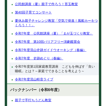
公民館講座（夏）親子で作ろう！苔玉教室
第40回子育てコンサート
夏休み親子チャレンジ教室「空気で発進！風船カーをつ
くろう！！」
令和7年度 公民館講座（夏）「まが玉づくり教室」
令和7年度 第10回バリアフリー演劇鑑賞会
令和7年度流山史跡ガイドウオーキング（春編）
令和7年度 史跡めぐり（春編）
令和7年度第1回家庭教育講座 こどもを伸ばす「良い
睡眠」とは？～家庭でできることを考えよう～
令和7年度流山軽音ライブ
バックナンバー（令和6年度）
親子で手打ちうどん教室