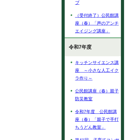
ブ
（受付終了）公民館講
座（春）「声のアンチ
エイジング講座」
令和7年度
キッチンサイエンス講
座 ～小さな人工イク
ラ作り～
公民館講座（春）親子
防災教室
令和7年度 公民館講
座（春）「親子で手打
ちうどん教室」