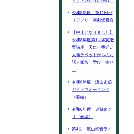
ィファン作りに挑戦」
令和8年度 第11回バ
リアフリー演劇鑑賞会
【中止となりました】
令和8年度第1回家庭教
育講座 天に一番近い
大地チベットからのお
話～家族 学び 幸せ
～
令和8年度 流山史跡
ガイドウオーキング
（春編）
令和8年度 史跡めぐ
り（春編）
第4回 流山軽音ライ