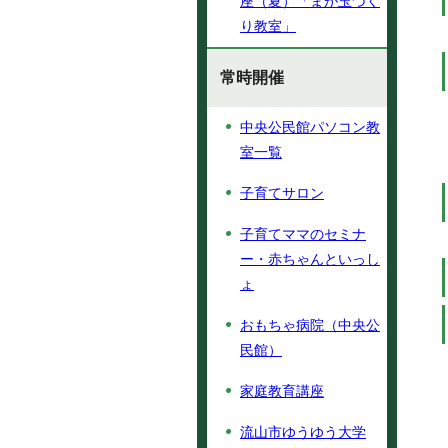
座（夏）「まが玉づく
り教室」
常時開催
中央公民館パソコン教
室一覧
子育てサロン
子育てママのセミナ
ー・赤ちゃんといっし
ょ
おもちゃ病院（中央公
民館）
家庭教育講座
流山市ゆうゆう大学