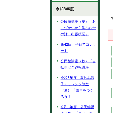
令和8年度
公民館講座（夏）「お
こづかいから学ぶお金
の話 出張授業」
第42回 子育てコンサ
ート
公民館講座（秋）「自
転車安全運転講座」
令和8年度 夏休み親
子チャレンジ教室
（夏） 「風車をつく
ろう！！」
令和8年度 公民館講