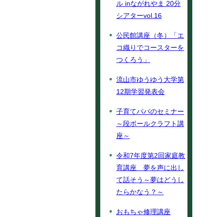
ル inながれやま 20分
シアターvol.16
公民館講座（冬）「エ
コ織りでコースターを
つくろう」
流山市ゆうゆう大学第
12期学習発表会
子育てパパのセミナー
～段ボールクラフト講
座～
令和7年度第2回家庭教
育講座 夢を声に出し
て話そう～夢はどうし
たらかなう？～
おもちゃ修理講座