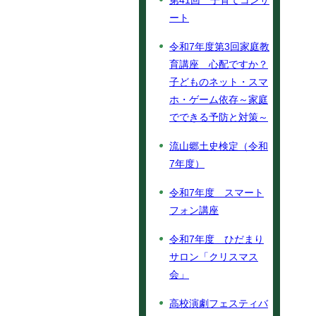
第41回 子育てコンサ
ート
令和7年度第3回家庭教
育講座 心配ですか？
子どものネット・スマ
ホ・ゲーム依存～家庭
でできる予防と対策～
流山郷土史検定（令和
7年度）
令和7年度 スマート
フォン講座
令和7年度 ひだまり
サロン「クリスマス
会」
高校演劇フェスティバ