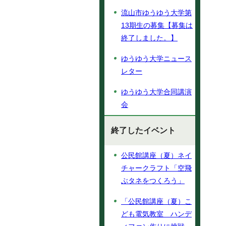
流山市ゆうゆう大学第
13期生の募集【募集は
終了しました。】
ゆうゆう大学ニュース
レター
ゆうゆう大学合同講演
会
終了したイベント
公民館講座（夏）ネイ
チャークラフト「空飛
ぶタネをつくろう」
「公民館講座（夏）こ
ども電気教室 ハンデ